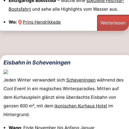
Einzigartige Bootstour
– Mache eine
spezielle Festival-
Bootsfahrt
und sehe alle Highlights vom Wasser aus.
Wo:
Prins Hendrikkade
Weiterlesen
Eisbahn in Scheveningen
Jeden Winter verwandelt sich
Scheveningen
während des
Cool Event
in ein magisches Winterparadies. Mitten auf
dem
Kurhausplein
glänzt eine überdachte Eisbahn von
ganzen 600 m², mit dem
ikonischen
Kurhaus
Hotel
im
Hintergrund.
Wann:
Ende November bis Anfang Januar