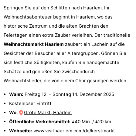
Springen Sie auf den Schlitten nach
Haarlem
. Ihr
für
Medizin
Weihnachtsabenteuer beginnt in
Haarlem
, wo das
Touristen
Adressen
Wetter
historische Zentrum und die alten
Grachten
den
Feiertagen einen extra Zauber verleihen. Der traditionelle
Kontakt
Weihnachtsmarkt Haarlem
zaubert ein Lächeln auf die
Gesichter der Besucher aller Altersgruppen. Gönnen Sie
sich festliche Süßigkeiten, kaufen Sie handgemachte
Schätze und genießen Sie zwischendurch
Weihnachtslieder, die von einem Chor gesungen werden.
Wann:
Freitag 12.
–
Sonntag 14. Dezember 2025
Kostenloser Eintritt
Wo:
Grote Markt, Haarlem
Öffentliche Verkehrsmittel:
±40 Min. / ±20 km
Webseite:
www.visithaarlem.com/de/kerstmarkt