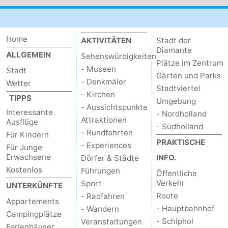
Home
AKTIVITÄTEN
Stadt der
Diamante
ALLGEMEIN
Sehenswürdigkeiten
Plätze im Zentrum
- Museen
Stadt
Gärten und Parks
- Denkmäler
Wetter
Stadtviertel
- Kirchen
TIPPS
Umgebung
- Aussichtspunkte
Interessante
- Nordholland
Attraktionen
Ausflüge
- Südholland
- Rundfahrten
Für Kindern
PRAKTISCHE
- Experiences
Für Junge
Erwachsene
INFO.
Dörfer & Städte
Kostenlos
Führungen
Őffentliche
Verkehr
Sport
UNTERKÜNFTE
Route
- Radfahren
Appartements
- Hauptbahnhof
- Wandern
Campingplätze
- Schiphol
Veranstaltungen
Ferienhäuser