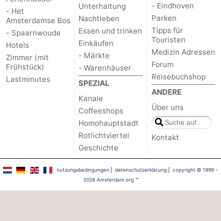
- Eindhoven
Unterhaltung
- Het
Parken
Nachtleben
Amsterdamse Bos
Tipps für
Essen und trinken
- Spaarnwoude
Touristen
Einkäufen
Hotels
Medizin Adressen
- Märkte
Zimmer (mit
Forum
Frühstück)
- Warenhäuser
Reisebuchshop
Lastminutes
SPEZIAL
ANDERE
Kanale
Über uns
Coffeeshops
Homohauptstadt
Rotlichtviertel
Kontakt
Geschichte
nutzungsbedingungen
|
datenschutzerklärung
|
copyright © 1999 -
2026 Amsterdam.org
™