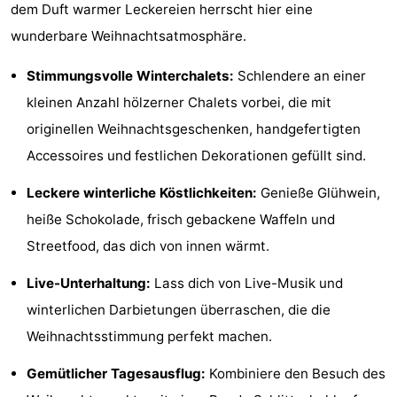
dem Duft warmer Leckereien herrscht hier eine
Denkmäler
-
wunderbare Weihnachtsatmosphäre.
Kirchen
-
Stimmungsvolle Winterchalets:
Schlendere an einer
kleinen Anzahl hölzerner Chalets vorbei, die mit
Aussichtspunkte
Attraktionen
originellen Weihnachtsgeschenken, handgefertigten
-
Accessoires und festlichen Dekorationen gefüllt sind.
Rundfahrten
-
Leckere winterliche Köstlichkeiten:
Genieße Glühwein,
heiße Schokolade, frisch gebackene Waffeln und
Experiences
Dörfer
Streetfood, das dich von innen wärmt.
&
Führungen
Live-Unterhaltung:
Lass dich von Live-Musik und
Städte
Sport
winterlichen Darbietungen überraschen, die die
Weihnachtsstimmung perfekt machen.
-
Gemütlicher Tagesausflug:
Kombiniere den Besuch des
Radfahren
-