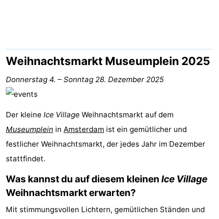
-
Het
-
Amsterdamse
Spaarnwoude
Hotels
Weihnachtsmarkt Museumplein 2025
Bos
Zimmer
Donnerstag 4.
–
Sonntag 28. Dezember 2025
(mit
Lastminutes
Der kleine
Ice Village
Weihnachtsmarkt auf dem
Frühstück)
Museen
Museumplein
in
Amsterdam
ist ein gemütlicher und
festlicher Weihnachtsmarkt, der jedes Jahr im Dezember
Attraktionen
stattfindet.
Sehen
Was kannst du auf diesem kleinen
Ice Village
&
-
Weihnachtsmarkt erwarten?
Mit stimmungsvollen Lichtern, gemütlichen Ständen und
tun
Museen
-