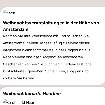
Südholland
Praktisch
Forum
Weihnachtsveranstaltungen in der Nähe von
Amsterdam
Reisebuchshop
Nehmen Sie Ihre Wunschliste mit und tauschen Sie
Őffentliche
Amsterdam
für einen Tagesausflug zu einem dieser
Verkehr
Route
magischen Weihnachtsmärkte in der Umgebung aus.
Neben einem endlosen Angebot an besonderen
Hauptbahnhof
Geschenken können Sie auch verschiedene festliche
Schiphol
Köstlichkeiten genießen. Schlemmen, shoppen und
stöbern Sie herum.
Eindhoven
Parken
Weihnachtsmarkt Haarlem
Tipps