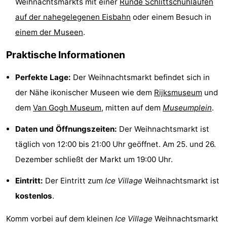
Weihnachtsmarkts mit einer
Runde Schlittschuhlaufen
Wandern
Unterhaltung
auf der nahegelegenen Eisbahn
oder einem Besuch in
einem der Museen
.
Nachtleben
Praktische Informationen
Essen
Perfekte Lage:
Der Weihnachtsmarkt befindet sich in
und
Einkäufen
der Nähe ikonischer Museen wie dem
Rijksmuseum
und
trinken
-
dem
Van Gogh Museum
, mitten auf dem
Museumplein
.
Märkte
-
Daten und Öffnungszeiten:
Der Weihnachtsmarkt ist
täglich von 12:00 bis 21:00 Uhr geöffnet. Am 25. und 26.
Warenhäuser
Veranstaltungen
Dezember schließt der Markt um 19:00 Uhr.
Spezial
Eintritt:
Der Eintritt zum
Ice Village
Weihnachtsmarkt ist
kostenlos
.
Kanale
Komm vorbei auf dem kleinen
Ice Village
Weihnachtsmarkt
Coffeeshops