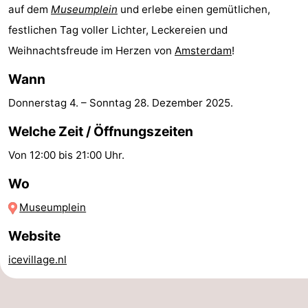
auf dem
Museumplein
und erlebe einen gemütlichen,
Homohauptstadt
festlichen Tag voller Lichter, Leckereien und
Weihnachtsfreude im Herzen von
Amsterdam
!
Rotlichtviertel
Wann
Geschichte
Donnerstag 4.
–
Sonntag 28. Dezember 2025
.
Stadt
Welche Zeit / Öffnungszeiten
der
Plätze
Von 12:00 bis 21:00 Uhr.
Diamante
im
Gärten
Wo
Zentrum
und
Stadtviertel
Museumplein
Website
Parks
Umgebung
icevillage.nl
-
Nordholland
-