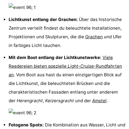
Denkmäler
-
Lichtkunst entlang der Grachen:
Über das historische
Kirchen
-
Zentrum verteilt findest du beleuchtete Installationen,
Aussichtspunkte
Attraktionen
Projektionen und Skulpturen, die die
Grachen
und Ufer
in farbiges Licht tauchen.
-
Mit dem Boot entlang der Lichtkunstwerke:
Viele
Rundfahrten
-
Reedereien bieten spezielle
Light-Cruise
-Rundfahrten
Experiences
Dörfer
an
. Vom Boot aus hast du einen einzigartigen Blick auf
die Lichtkunst, die beleuchteten Brücken und die
&
Führungen
charakteristischen Fassaden entlang unter anderem
Städte
Sport
der
Herengracht
,
Keizersgracht
und der
Amstel
.
-
Radfahren
-
Fotogene Spots:
Die Kombination aus Wasser, Licht und