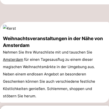
Südholland
Praktisch
Forum
Reisebuchshop
Weihnachtsveranstaltungen in der Nähe von
Őffentliche
Amsterdam
Verkehr
Route
Nehmen Sie Ihre Wunschliste mit und tauschen Sie
Amsterdam
für einen Tagesausflug zu einem dieser
Hauptbahnhof
magischen Weihnachtsmärkte in der Umgebung aus.
Schiphol
Neben einem endlosen Angebot an besonderen
Geschenken können Sie auch verschiedene festliche
Eindhoven
Köstlichkeiten genießen. Schlemmen, shoppen und
Parken
stöbern Sie herum.
Tipps