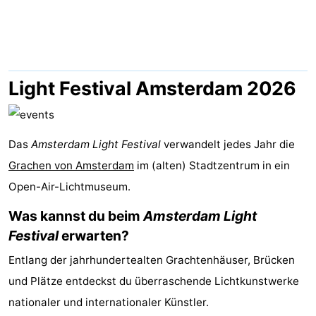
-
Het
-
Amsterdamse
Spaarnwoude
Hotels
Light Festival Amsterdam 2026
Bos
Zimmer
Das
(mit
Lastminutes
Amsterdam Light Festival
verwandelt jedes Jahr die
Grachen von Amsterdam
im (alten) Stadtzentrum in ein
Frühstück)
Museen
Open-Air-Lichtmuseum.
Attraktionen
Was kannst du beim
Amsterdam Light
Festival
erwarten?
Sehen
Entlang der jahrhundertealten Grachtenhäuser, Brücken
&
-
und Plätze entdeckst du überraschende Lichtkunstwerke
nationaler und internationaler Künstler.
tun
Museen
-