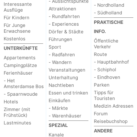
- Aussichtspunkte
Interessante
- Nordholland
Attraktionen
Ausflüge
- Südholland
- Rundfahrten
Für Kindern
PRAKTISCHE
- Experiences
Für Junge
Erwachsene
INFO.
Dörfer & Städte
Kostenlos
Führungen
Őffentliche
Verkehr
Sport
UNTERKÜNFTE
Route
- Radfahren
Appartements
- Hauptbahnhof
- Wandern
Campingplätze
- Schiphol
Veranstaltungen
Ferienhäuser
- Eindhoven
Unterhaltung
- Het
Parken
Nachtleben
Amsterdamse Bos
Tipps für
Essen und trinken
- Spaarnwoude
Touristen
Einkäufen
Hotels
Medizin Adressen
- Märkte
Zimmer (mit
Forum
Frühstück)
- Warenhäuser
Reisebuchshop
Lastminutes
SPEZIAL
ANDERE
Kanale