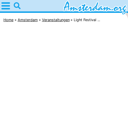
Home
Amsterdam
Home
Amsterdam
Veranstaltungen
Light Festival ...
Interessante
Ausflüge
Für
Kindern
Für
Junge
Kostenlos
Erwachsene
Übernachten
Appartements
Campingplätze
Ferienhäuser