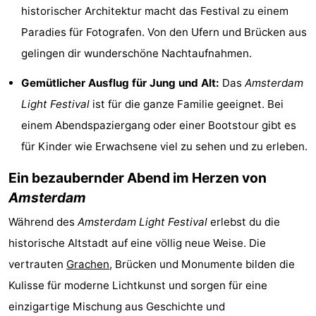
historischer Architektur macht das Festival zu einem
Wandern
Unterhaltung
Paradies für Fotografen. Von den Ufern und Brücken aus
Nachtleben
gelingen dir wunderschöne Nachtaufnahmen.
Gemütlicher Ausflug für Jung und Alt:
Das
Amsterdam
Essen
Light Festival
ist für die ganze Familie geeignet. Bei
und
Einkäufen
einem Abendspaziergang oder einer Bootstour gibt es
für Kinder wie Erwachsene viel zu sehen und zu erleben.
trinken
-
Ein bezaubernder Abend im Herzen von
Märkte
-
Amsterdam
Warenhäuser
Veranstaltungen
Während des
Amsterdam Light Festival
erlebst du die
Spezial
historische Altstadt auf eine völlig neue Weise. Die
vertrauten
Grachen
, Brücken und Monumente bilden die
Kanale
Kulisse für moderne Lichtkunst und sorgen für eine
Coffeeshops
einzigartige Mischung aus Geschichte und