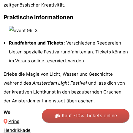
zeitgenössischer Kreativität.
Homohauptstadt
Praktische Informationen
Rotlichtviertel
Geschichte
Rundfahrten und Tickets:
Verschiedene Reedereien
Stadt
bieten spezielle Festivalrundfahrten an
.
Tickets können
im Voraus online reserviert werden
.
der
Plätze
Erlebe die Magie von Licht, Wasser und Geschichte
Diamante
im
Gärten
während des
Amsterdam Light Festival
und lass dich von
Zentrum
und
Stadtviertel
der kreativen Lichtkunst in den bezaubernden
Grachen
der Amsterdamer Innenstadt
überraschen.
Parks
Umgebung
Wo
Kauf -10% Tickets online
-
Prins
Nordholland
-
Hendrikkade