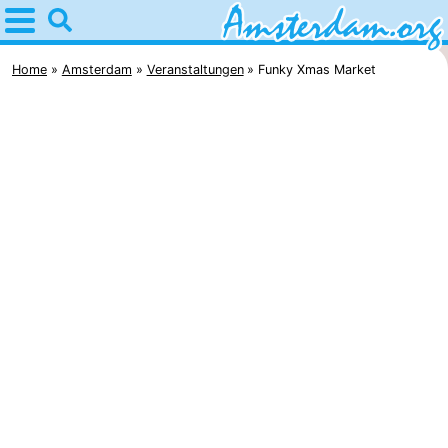
Home
Amsterdam
Home
Amsterdam
Veranstaltungen
Funky Xmas Market
Interessante
Ausflüge
Für
Kindern
Für
Junge
Kostenlos
Erwachsene
Übernachten
Appartements
Campingplätze
Ferienhäuser