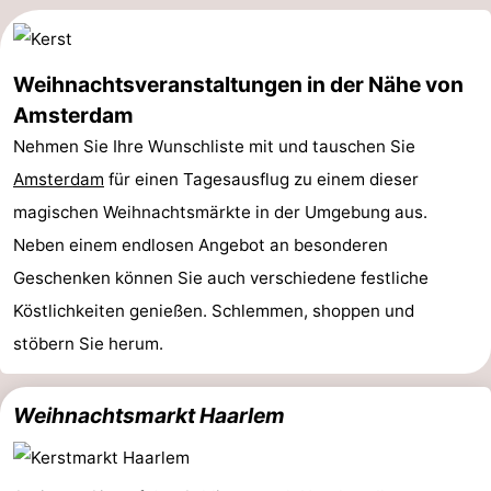
Wandern
Unterhaltung
Nachtleben
Weihnachtsveranstaltungen in der Nähe von
Amsterdam
Essen
Nehmen Sie Ihre Wunschliste mit und tauschen Sie
und
Einkäufen
Amsterdam
für einen Tagesausflug zu einem dieser
magischen Weihnachtsmärkte in der Umgebung aus.
trinken
-
Neben einem endlosen Angebot an besonderen
Märkte
-
Geschenken können Sie auch verschiedene festliche
Köstlichkeiten genießen. Schlemmen, shoppen und
Warenhäuser
Veranstaltungen
stöbern Sie herum.
Spezial
Weihnachtsmarkt Haarlem
Kanale
Coffeeshops