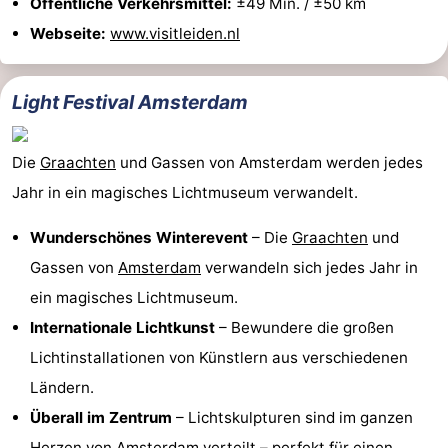
Öffentliche Verkehrsmittel:
±49 Min. / ±50 km
Webseite:
www.visitleiden.nl
für
Medizin
Touristen
Adressen
Wetter
Light Festival Amsterdam
Kontakt
Die
Graachten
und Gassen von Amsterdam werden jedes
Jahr in ein magisches Lichtmuseum verwandelt.
Wunderschönes Winterevent
– Die
Graachten
und
Gassen von
Amsterdam
verwandeln sich jedes Jahr in
ein magisches Lichtmuseum.
Internationale Lichtkunst
– Bewundere die großen
Lichtinstallationen von Künstlern aus verschiedenen
Ländern.
Überall im Zentrum
– Lichtskulpturen sind im ganzen
Herzen von
Amsterdam
verteilt – perfekt für einen