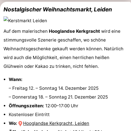
Nostalgischer Weihnachtsmarkt, Leiden
Südholland
Praktisch
Forum
Auf dem malerischen
Hooglandse Kerkgracht
wird eine
Reisebuchshop
stimmungsvolle Szenerie geschaffen, wo schöne
Weihnachtsgeschenke gekauft werden können. Natürlich
Őffentliche
wird auch die Möglichkeit, einen herrlichen heißen
Verkehr
Route
Glühwein oder Kakao zu trinken, nicht fehlen.
Hauptbahnhof
Wann:
–
Freitag 12.
–
Sonntag 14. Dezember 2025
Schiphol
–
Donnerstag 18.
–
Sonntag 21. Dezember 2025
Eindhoven
Öffnungszeiten:
12:00–17:00 Uhr
Kostenloser Eintritt
Parken
Wo:
Hooglandse Kerkgracht, Leiden
Tipps