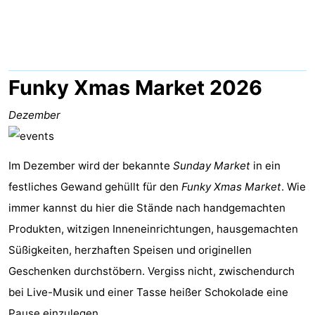
-
Het
-
Amsterdamse
Spaarnwoude
Hotels
Funky Xmas Market 2026
Bos
Zimmer
Dezember
(mit
Lastminutes
Im Dezember wird der bekannte
Sunday Market
in ein
Frühstück)
Museen
festliches Gewand gehüllt für den
Funky Xmas Market
. Wie
Attraktionen
immer kannst du hier die Stände nach handgemachten
Produkten, witzigen Inneneinrichtungen, hausgemachten
Sehen
Süßigkeiten, herzhaften Speisen und originellen
&
-
Geschenken durchstöbern. Vergiss nicht, zwischendurch
bei Live-Musik und einer Tasse heißer Schokolade eine
tun
Museen
-
Pause einzulegen.