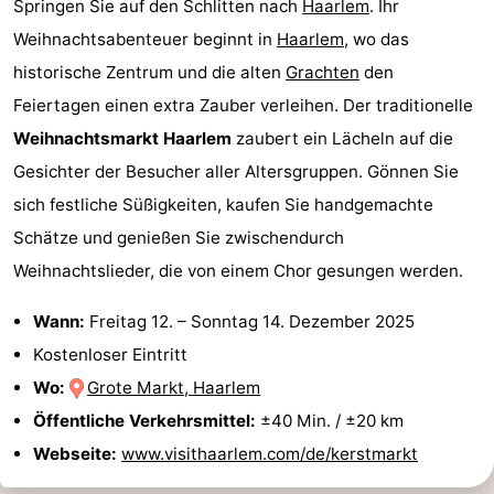
Springen Sie auf den Schlitten nach
Haarlem
. Ihr
Homohauptstadt
Weihnachtsabenteuer beginnt in
Haarlem
, wo das
historische Zentrum und die alten
Grachten
den
Rotlichtviertel
Feiertagen einen extra Zauber verleihen. Der traditionelle
Geschichte
Weihnachtsmarkt Haarlem
zaubert ein Lächeln auf die
Gesichter der Besucher aller Altersgruppen. Gönnen Sie
Stadt
sich festliche Süßigkeiten, kaufen Sie handgemachte
der
Plätze
Schätze und genießen Sie zwischendurch
Weihnachtslieder, die von einem Chor gesungen werden.
Diamante
im
Gärten
Wann:
Freitag 12.
–
Sonntag 14. Dezember 2025
Zentrum
und
Stadtviertel
Kostenloser Eintritt
Parks
Umgebung
Wo:
Grote Markt, Haarlem
Öffentliche Verkehrsmittel:
±40 Min. / ±20 km
-
Webseite:
www.visithaarlem.com/de/kerstmarkt
Nordholland
-