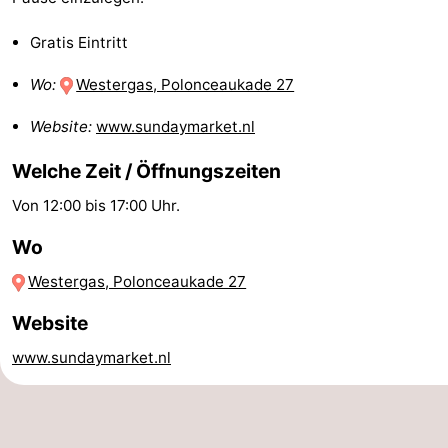
Denkmäler
-
Gratis Eintritt
Kirchen
-
Wo:
Westergas, Polonceaukade 27
Aussichtspunkte
Attraktionen
Website:
www.sundaymarket.nl
-
Welche Zeit / Öffnungszeiten
Von 12:00 bis 17:00 Uhr.
Rundfahrten
-
Wo
Experiences
Dörfer
Westergas, Polonceaukade 27
&
Führungen
Website
Städte
Sport
www.sundaymarket.nl
-
Radfahren
-