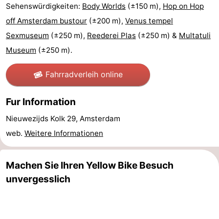
Sehenswürdigkeiten:
Body Worlds
(±150 m),
Hop on Hop
Südholland
Praktisch
off Amsterdam bustour
(±200 m),
Venus tempel
Sexmuseum
(±250 m),
Reederei Plas
(±250 m) &
Multatuli
Forum
Museum
(±250 m).
Reisebuchshop
Fahrradverleih online
Őffentliche
Fur Information
Verkehr
Route
Nieuwezijds Kolk 29, Amsterdam
Hauptbahnhof
web.
Weitere Informationen
Schiphol
Machen Sie Ihren Yellow Bike Besuch
Eindhoven
unvergesslich
Parken
Tipps