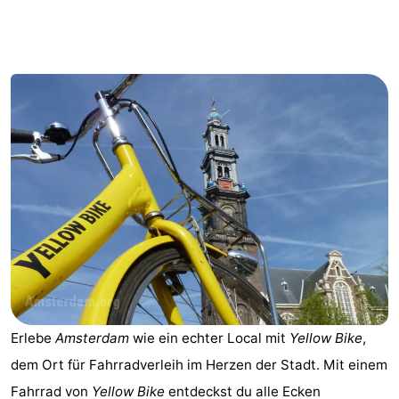
-
Het
-
Amsterdamse
Spaarnwoude
Hotels
Bos
Zimmer
(mit
Lastminutes
Frühstück)
Museen
Attraktionen
Sehen
Erlebe
Amsterdam
wie ein echter Local mit
Yellow Bike
,
&
-
dem Ort für Fahrradverleih im Herzen der Stadt. Mit einem
tun
Museen
-
Fahrrad von
Yellow Bike
entdeckst du alle Ecken