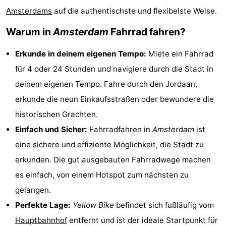
Amsterdams
auf die authentischste und flexibelste Weise.
Denkmäler
-
Warum in
Amsterdam
Fahrrad fahren?
Kirchen
-
Erkunde in deinem eigenen Tempo:
Miete ein Fahrrad
Aussichtspunkte
Attraktionen
für 4 oder 24 Stunden und navigiere durch die Stadt in
-
deinem eigenen Tempo. Fahre durch den Jordaan,
erkunde die neun Einkaufsstraßen oder bewundere die
Rundfahrten
-
historischen Grachten.
Experiences
Dörfer
Einfach und Sicher:
Fahrradfahren in
Amsterdam
ist
eine sichere und effiziente Möglichkeit, die Stadt zu
&
Führungen
erkunden. Die gut ausgebauten Fahrradwege machen
Städte
Sport
es einfach, von einem Hotspot zum nächsten zu
gelangen.
-
Perfekte Lage:
Yellow Bike
befindet sich fußläufig vom
Radfahren
-
Hauptbahnhof
entfernt und ist der ideale Startpunkt für