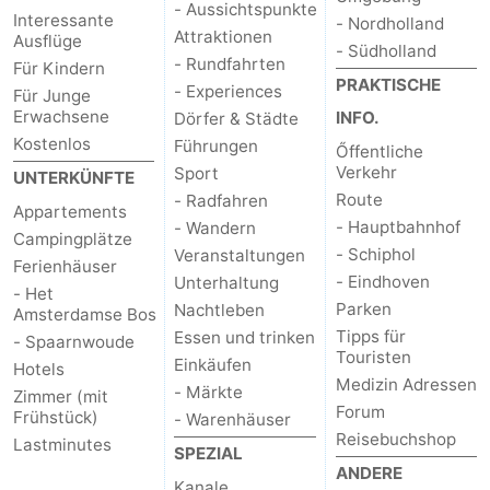
- Aussichtspunkte
Interessante
- Nordholland
Attraktionen
Ausflüge
- Südholland
- Rundfahrten
Für Kindern
PRAKTISCHE
- Experiences
Für Junge
Erwachsene
INFO.
Dörfer & Städte
Kostenlos
Führungen
Őffentliche
Verkehr
Sport
UNTERKÜNFTE
Route
- Radfahren
Appartements
- Hauptbahnhof
- Wandern
Campingplätze
- Schiphol
Veranstaltungen
Ferienhäuser
- Eindhoven
Unterhaltung
- Het
Parken
Nachtleben
Amsterdamse Bos
Tipps für
Essen und trinken
- Spaarnwoude
Touristen
Einkäufen
Hotels
Medizin Adressen
- Märkte
Zimmer (mit
Forum
Frühstück)
- Warenhäuser
Reisebuchshop
Lastminutes
SPEZIAL
ANDERE
Kanale