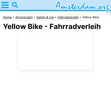
Home
Amsterdam
Home
Amsterdam
Sehen & tun
Fahrradverleih
Yellow Bike
Yellow Bike - Fahrradverleih
Interessante
Ausflüge
Für
Kindern
Für
Junge
Kostenlos
Erwachsene
Übernachten
Appartements
Campingplätze
Ferienhäuser