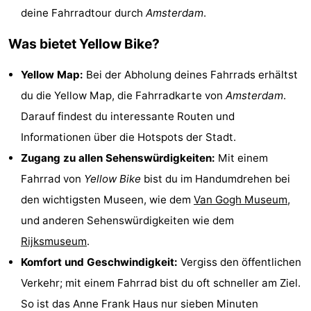
deine Fahrradtour durch
Amsterdam
.
Wandern
Unterhaltung
Was bietet Yellow Bike?
Nachtleben
Yellow Map:
Bei der Abholung deines Fahrrads erhältst
Essen
du die Yellow Map, die Fahrradkarte von
Amsterdam
.
und
Einkäufen
Darauf findest du interessante Routen und
Informationen über die Hotspots der Stadt.
trinken
-
Zugang zu allen Sehenswürdigkeiten:
Mit einem
Märkte
-
Fahrrad von
Yellow Bike
bist du im Handumdrehen bei
den wichtigsten Museen, wie dem
Van Gogh Museum
,
Warenhäuser
Veranstaltungen
und anderen Sehenswürdigkeiten wie dem
Spezial
Rijksmuseum
.
Komfort und Geschwindigkeit:
Vergiss den öffentlichen
Kanale
Verkehr; mit einem Fahrrad bist du oft schneller am Ziel.
Coffeeshops
So ist das Anne Frank Haus nur sieben Minuten