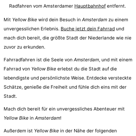
Radfahren vom Amsterdamer
Hauptbahnhof
entfernt.
Homohauptstadt
Mit
Yellow Bike
wird dein Besuch in
Amsterdam
zu einem
Rotlichtviertel
unvergesslichen Erlebnis.
Buche jetzt dein Fahrrad
und
Geschichte
mach dich bereit, die größte Stadt der Niederlande wie nie
zuvor zu erkunden.
Stadt
Fahrradfahren ist die Seele von
Amsterdam
, und mit einem
der
Plätze
Fahrrad von
Yellow Bike
erlebst du die Stadt auf die
Diamante
im
Gärten
lebendigste und persönlichste Weise. Entdecke versteckte
Schätze, genieße die Freiheit und fühle dich eins mit der
Zentrum
und
Stadtviertel
Stadt.
Parks
Umgebung
Mach dich bereit für ein unvergessliches Abenteuer mit
Yellow Bike
in
Amsterdam
!
-
Außerdem ist
Yellow Bike
in der Nähe der folgenden
Nordholland
-