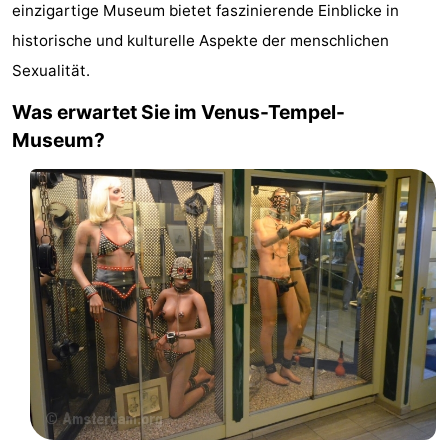
einzigartige Museum bietet faszinierende Einblicke in
-
historische und kulturelle Aspekte der menschlichen
Het
-
Sexualität.
Was erwartet Sie im Venus-Tempel-
Amsterdamse
Spaarnwoude
Hotels
Museum?
Bos
Zimmer
(mit
Lastminutes
Frühstück)
Museen
Attraktionen
Sehen
&
-
tun
Museen
-