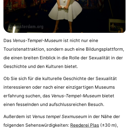
Südholland
Praktisch
Forum
Reisebuchshop
Das
Venus-Tempel-Museum
ist nicht nur eine
Őffentliche
Touristenattraktion, sondern auch eine Bildungsplattform,
die einen breiten Einblick in die Rolle der Sexualität in der
Verkehr
Route
Geschichte und den Kulturen bietet.
Hauptbahnhof
Ob Sie sich für die kulturelle Geschichte der Sexualität
interessieren oder nach einer einzigartigen Museums
Schiphol
erfahrung suchen, das
Venus-Tempel-Museum
bietet
Eindhoven
einen fesselnden und aufschlussreichen Besuch.
Parken
Außerdem ist
Venus tempel Sexmuseum
in der Nähe der
folgenden Sehenswürdigkeiten:
Reederei Plas
(±30 m),
Tipps