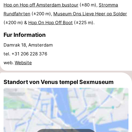
Hop on Hop off Amsterdam bustour
(±80 m),
Stromma
für
Medizin
Rundfahrten
(±200 m),
Museum Ons Lieve Heer op Solder
(±200 m) &
Hop On Hop Off Boot
(±225 m).
Touristen
Adressen
Wetter
Fur Information
Kontakt
Damrak 18, Amsterdam
tel. +31 206 228 376
web.
Website
Standort von Venus tempel Sexmuseum