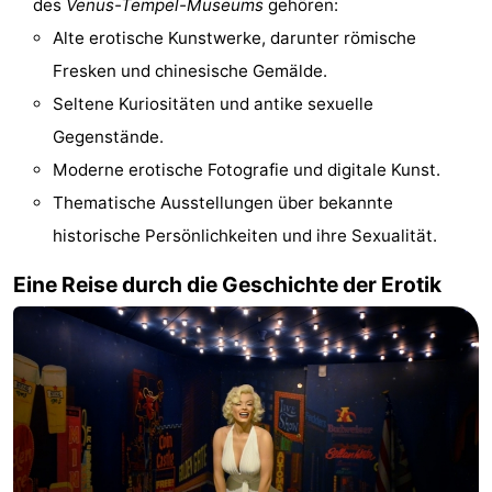
des
Venus-Tempel-Museums
gehören:
Homohauptstadt
Alte erotische Kunstwerke, darunter römische
Fresken und chinesische Gemälde.
Rotlichtviertel
Seltene Kuriositäten und antike sexuelle
Geschichte
Gegenstände.
Moderne erotische Fotografie und digitale Kunst.
Stadt
Thematische Ausstellungen über bekannte
der
Plätze
historische Persönlichkeiten und ihre Sexualität.
Diamante
im
Gärten
Eine Reise durch die Geschichte der Erotik
Zentrum
und
Stadtviertel
Parks
Umgebung
-
Nordholland
-