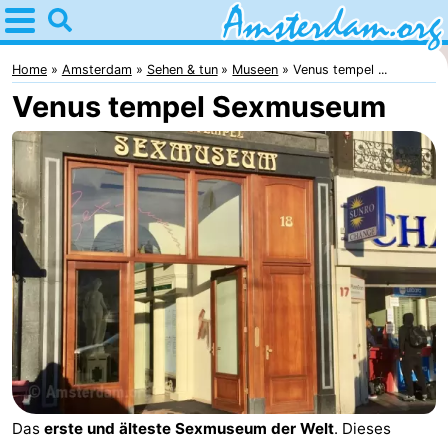
Home
Amsterdam
Home
Amsterdam
Sehen & tun
Museen
Venus tempel ...
Venus tempel Sexmuseum
Interessante
Ausflüge
Für
Kindern
Für
Junge
Kostenlos
Erwachsene
Übernachten
Appartements
Campingplätze
Ferienhäuser
Das
erste und älteste Sexmuseum der Welt
. Dieses