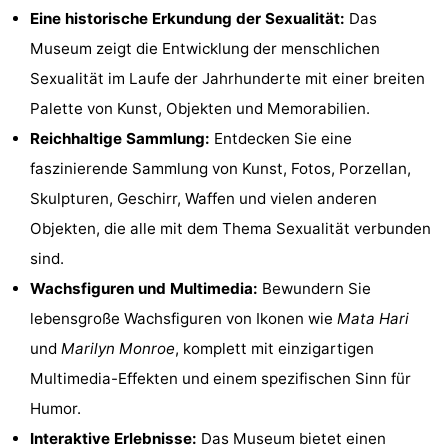
Eine historische Erkundung der Sexualität:
Das
Denkmäler
-
Museum zeigt die Entwicklung der menschlichen
Kirchen
-
Sexualität im Laufe der Jahrhunderte mit einer breiten
Palette von Kunst, Objekten und Memorabilien.
Aussichtspunkte
Attraktionen
Reichhaltige Sammlung:
Entdecken Sie eine
-
faszinierende Sammlung von Kunst, Fotos, Porzellan,
Skulpturen, Geschirr, Waffen und vielen anderen
Rundfahrten
-
Objekten, die alle mit dem Thema Sexualität verbunden
Experiences
Dörfer
sind.
Wachsfiguren und Multimedia:
Bewundern Sie
&
Führungen
lebensgroße Wachsfiguren von Ikonen wie
Mata Hari
Städte
Sport
und
Marilyn Monroe
, komplett mit einzigartigen
Multimedia-Effekten und einem spezifischen Sinn für
-
Humor.
Radfahren
-
Interaktive Erlebnisse:
Das Museum bietet einen