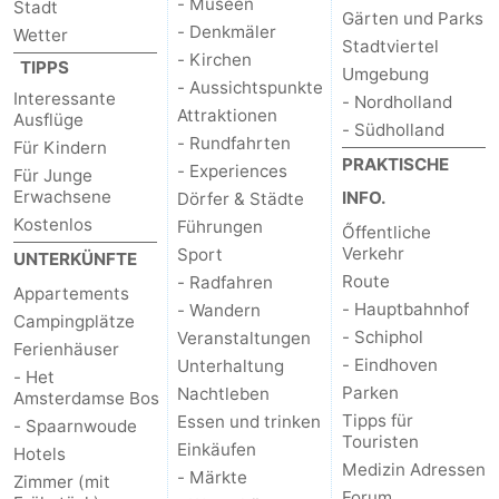
- Museen
Stadt
Gärten und Parks
- Denkmäler
Wetter
Stadtviertel
- Kirchen
TIPPS
Umgebung
- Aussichtspunkte
Interessante
- Nordholland
Attraktionen
Ausflüge
- Südholland
- Rundfahrten
Für Kindern
PRAKTISCHE
- Experiences
Für Junge
Erwachsene
INFO.
Dörfer & Städte
Kostenlos
Führungen
Őffentliche
Verkehr
Sport
UNTERKÜNFTE
Route
- Radfahren
Appartements
- Hauptbahnhof
- Wandern
Campingplätze
- Schiphol
Veranstaltungen
Ferienhäuser
- Eindhoven
Unterhaltung
- Het
Parken
Nachtleben
Amsterdamse Bos
Tipps für
Essen und trinken
- Spaarnwoude
Touristen
Einkäufen
Hotels
Medizin Adressen
- Märkte
Zimmer (mit
Forum