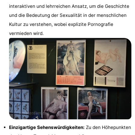
interaktiven und lehrreichen Ansatz, um die Geschichte
Wandern
Unterhaltung
und die Bedeutung der Sexualität in der menschlichen
Nachtleben
Kultur zu verstehen, wobei explizite Pornografie
vermieden wird.
Essen
und
Einkäufen
trinken
-
Märkte
-
Warenhäuser
Veranstaltungen
Spezial
Kanale
Einzigartige Sehenswürdigkeiten:
Zu den Höhepunkten
Coffeeshops