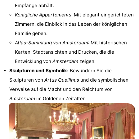
Empfänge abhält.
Südholland
Praktisch
Königliche Appartements
: Mit elegant eingerichteten
Zimmern, die Einblick in das Leben der königlichen
Forum
Familie geben.
Reisebuchshop
Atlas-Sammlung von Amsterdam
: Mit historischen
Karten, Stadtansichten und Drucken, die die
Őffentliche
Entwicklung von
Amsterdam
zeigen.
Verkehr
Route
Skulpturen und Symbolik:
Bewundern Sie die
Skulpturen von
Artus Quellinus
und die symbolischen
Hauptbahnhof
Verweise auf die Macht und den Reichtum von
Schiphol
Amsterdam
im Goldenen Zeitalter.
Eindhoven
Parken
Tipps