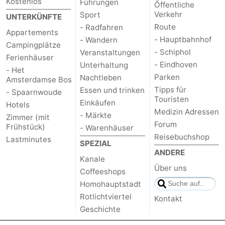
Kostenlos
Führungen
Őffentliche
Verkehr
Sport
UNTERKÜNFTE
Route
- Radfahren
Appartements
- Hauptbahnhof
- Wandern
Campingplätze
- Schiphol
Veranstaltungen
Ferienhäuser
- Eindhoven
Unterhaltung
- Het
Parken
Nachtleben
Amsterdamse Bos
Tipps für
Essen und trinken
- Spaarnwoude
Touristen
Einkäufen
Hotels
Medizin Adressen
- Märkte
Zimmer (mit
Forum
Frühstück)
- Warenhäuser
Reisebuchshop
Lastminutes
SPEZIAL
ANDERE
Kanale
Über uns
Coffeeshops
Homohauptstadt
Rotlichtviertel
Kontakt
Geschichte