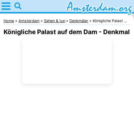
Home
Amsterdam
Home
Amsterdam
Sehen & tun
Denkmäler
Königliche Palast ...
Königliche Palast auf dem Dam - Denkmal
Interessante
Ausflüge
Für
Kindern
Für
Junge
Kostenlos
Erwachsene
Übernachten
Appartements
Campingplätze
Ferienhäuser