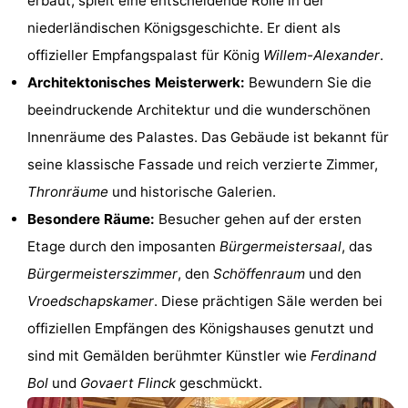
erbaut, spielt eine entscheidende Rolle in der
Wandern
Unterhaltung
niederländischen Königsgeschichte. Er dient als
offizieller Empfangspalast für König
Willem-Alexander
.
Nachtleben
Architektonisches Meisterwerk:
Bewundern Sie die
Essen
beeindruckende Architektur und die wunderschönen
Innenräume des Palastes. Das Gebäude ist bekannt für
und
Einkäufen
seine klassische Fassade und reich verzierte Zimmer,
trinken
-
Thronräume
und historische Galerien.
Besondere Räume:
Besucher gehen auf der ersten
Märkte
-
Etage durch den imposanten
Bürgermeistersaal
, das
Warenhäuser
Veranstaltungen
Bürgermeisterszimmer
, den
Schöffenraum
und den
Vroedschapskamer
. Diese prächtigen Säle werden bei
Spezial
offiziellen Empfängen des Königshauses genutzt und
Kanale
sind mit Gemälden berühmter Künstler wie
Ferdinand
Bol
und
Govaert Flinck
geschmückt.
Coffeeshops