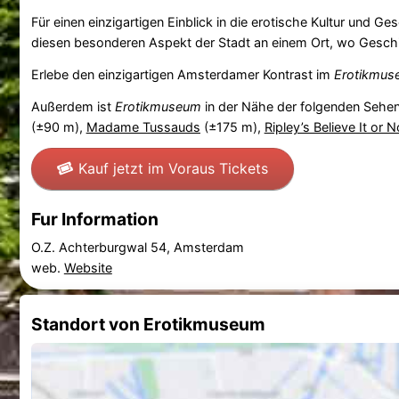
Für einen einzigartigen Einblick in die erotische Kultur und G
diesen besonderen Aspekt der Stadt an einem Ort, wo Geschic
Erlebe den einzigartigen Amsterdamer Kontrast im
Erotikmus
Außerdem ist
Erotikmuseum
in der Nähe der folgenden Sehe
(±90 m),
Madame Tussauds
(±175 m),
Ripley’s Believe It or N
Kauf jetzt im Voraus Tickets
Fur Information
O.Z. Achterburgwal 54, Amsterdam
web.
Website
Standort von Erotikmuseum