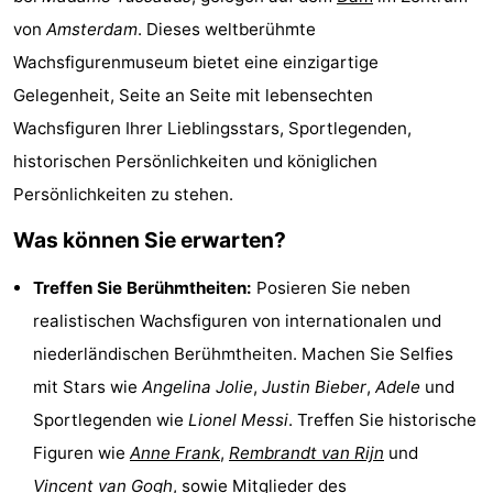
von
Amsterdam
. Dieses weltberühmte
Denkmäler
-
Wachsfigurenmuseum bietet eine einzigartige
Kirchen
-
Gelegenheit, Seite an Seite mit lebensechten
Wachsfiguren Ihrer Lieblingsstars, Sportlegenden,
Aussichtspunkte
Attraktionen
historischen Persönlichkeiten und königlichen
-
Persönlichkeiten zu stehen.
Rundfahrten
-
Was können Sie erwarten?
Experiences
Dörfer
Treffen Sie Berühmtheiten:
Posieren Sie neben
realistischen Wachsfiguren von internationalen und
&
Führungen
niederländischen Berühmtheiten. Machen Sie Selfies
Städte
Sport
mit Stars wie
Angelina Jolie
,
Justin Bieber
,
Adele
und
Sportlegenden wie
Lionel Messi
. Treffen Sie historische
-
Figuren wie
Anne Frank
,
Rembrandt van Rijn
und
Radfahren
-
Vincent van Gogh
, sowie Mitglieder des