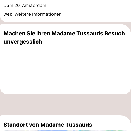
Dam 20, Amsterdam
Südholland
Praktisch
web.
Weitere Informationen
Forum
Machen Sie Ihren Madame Tussauds Besuch
Reisebuchshop
unvergesslich
Őffentliche
Verkehr
Route
Hauptbahnhof
Schiphol
Eindhoven
Parken
Standort von Madame Tussauds
Tipps