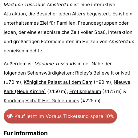
Madame Tussauds Amsterdam
ist eine interaktive
Homohauptstadt
Attraktion, die Besucher jeden Alters begeistert. Es ist ein
unterhaltsames Ziel für Familien, Freundesgruppen oder
Rotlichtviertel
jeden, der eine erlebnisreiche Zeit voller Spaß, Interaktion
Geschichte
und großartigen Fotomomenten im Herzen von
Amsterdam
genießen möchte.
Stadt
Außerdem ist
Madame Tussauds
in der Nähe der
der
Plätze
folgenden Sehenswürdigkeiten:
Ripley’s Believe It or Not!
Diamante
im
Gärten
(±70 m),
Königliche Palast auf dem Dam
(±90 m),
Nieuwe
Kerk (Neue Kirche)
(±150 m),
Erotikmuseum
(±175 m) &
Zentrum
und
Stadtviertel
Kondomgeschäft Het Gulden Vlies
(±225 m).
Parks
Umgebung
Kauf jetzt im Voraus Tickets
und spare 10%
-
Fur Information
Nordholland
-