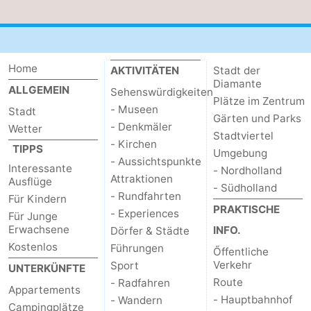
Home
AKTIVITÄTEN
Stadt der
Diamante
ALLGEMEIN
Sehenswürdigkeiten
Plätze im Zentrum
- Museen
Stadt
Gärten und Parks
- Denkmäler
Wetter
Stadtviertel
- Kirchen
TIPPS
Umgebung
- Aussichtspunkte
Interessante
- Nordholland
Attraktionen
Ausflüge
- Südholland
- Rundfahrten
Für Kindern
PRAKTISCHE
- Experiences
Für Junge
Erwachsene
INFO.
Dörfer & Städte
Kostenlos
Führungen
Őffentliche
Verkehr
Sport
UNTERKÜNFTE
Route
- Radfahren
Appartements
- Hauptbahnhof
- Wandern
Campingplätze