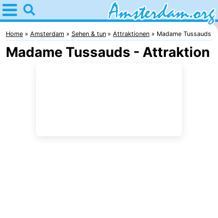
Home
Amsterdam
Home
Amsterdam
Sehen & tun
Attraktionen
Madame Tussauds
Madame Tussauds - Attraktion
Interessante
Ausflüge
Für
Kindern
Für
Junge
Kostenlos
Erwachsene
Übernachten
Appartements
Campingplätze
Ferienhäuser