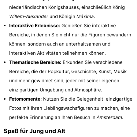
niederländischen Königshauses, einschließlich König
Wandern
Unterhaltung
Willem-Alexander
und Königin
Máxima
.
Nachtleben
Interaktive Erlebnisse:
Genießen Sie interaktive
Bereiche, in denen Sie nicht nur die Figuren bewundern
Essen
können, sondern auch an unterhaltsamen und
und
Einkäufen
interaktiven Aktivitäten teilnehmen können.
Thematische Bereiche:
Erkunden Sie verschiedene
trinken
-
Bereiche, die der Popkultur, Geschichte, Kunst, Musik
Märkte
-
und mehr gewidmet sind, jeder mit seiner eigenen
einzigartigen Umgebung und Atmosphäre.
Warenhäuser
Veranstaltungen
Fotomomente:
Nutzen Sie die Gelegenheit, einzigartige
Spezial
Fotos mit Ihren Lieblingswachsfiguren zu machen, eine
perfekte Erinnerung an Ihren Besuch in
Amsterdam
.
Kanale
Spaß für Jung und Alt
Coffeeshops