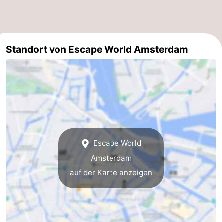
Homohauptstadt
Rotlichtviertel
Standort von Escape World Amsterdam
Geschichte
Stadt
der
Plätze
Diamante
im
Gärten
Escape World
Zentrum
und
Stadtviertel
Amsterdam
Parks
Umgebung
auf der Karte anzeigen
-
Nordholland
-