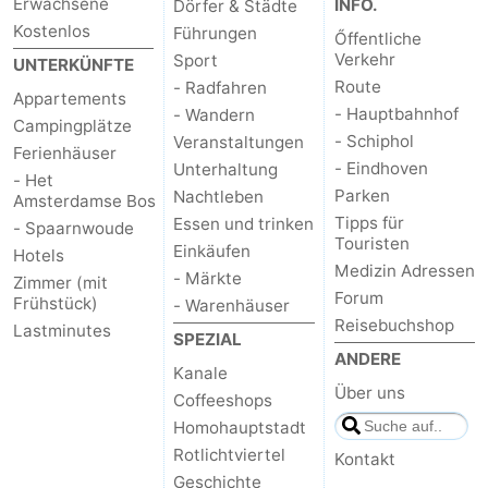
Erwachsene
INFO.
Dörfer & Städte
Kostenlos
Führungen
Őffentliche
Verkehr
Sport
UNTERKÜNFTE
Route
- Radfahren
Appartements
- Hauptbahnhof
- Wandern
Campingplätze
- Schiphol
Veranstaltungen
Ferienhäuser
- Eindhoven
Unterhaltung
- Het
Parken
Nachtleben
Amsterdamse Bos
Tipps für
Essen und trinken
- Spaarnwoude
Touristen
Einkäufen
Hotels
Medizin Adressen
- Märkte
Zimmer (mit
Forum
Frühstück)
- Warenhäuser
Reisebuchshop
Lastminutes
SPEZIAL
ANDERE
Kanale
Über uns
Coffeeshops
Homohauptstadt
Rotlichtviertel
Kontakt
Geschichte