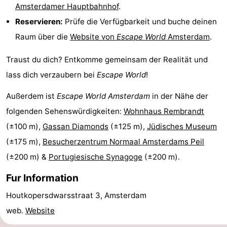
Amsterdamer Hauptbahnhof
.
Wandern
Unterhaltung
Reservieren:
Prüfe die Verfügbarkeit und buche deinen
Raum über die
Website von
Escape World
Amsterdam
.
Nachtleben
Traust du dich? Entkomme gemeinsam der Realität und
Essen
lass dich verzaubern bei
Escape World
!
und
Einkäufen
Außerdem ist
Escape World Amsterdam
in der Nähe der
trinken
-
folgenden Sehenswürdigkeiten:
Wohnhaus Rembrandt
(±100 m),
Gassan Diamonds
(±125 m),
Jüdisches Museum
Märkte
-
(±175 m),
Besucherzentrum Normaal Amsterdams Peil
Warenhäuser
Veranstaltungen
(±200 m) &
Portugiesische Synagoge
(±200 m).
Spezial
Fur Information
Houtkopersdwarsstraat 3, Amsterdam
Kanale
web.
Website
Coffeeshops