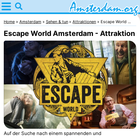
Home
Amsterdam
Home
Amsterdam
Sehen & tun
Attraktionen
Escape World ...
Escape World Amsterdam - Attraktion
Interessante
Ausflüge
Für
Kindern
Für
Junge
Kostenlos
Erwachsene
Übernachten
Appartements
Campingplätze
Auf der Suche nach einem spannenden und
Ferienhäuser