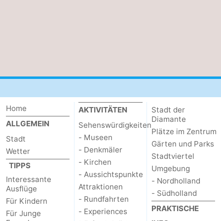
für
Medizin
Touristen
Adressen
Wetter
Kontakt
Home
AKTIVITÄTEN
Stadt der
Diamante
ALLGEMEIN
Sehenswürdigkeiten
Plätze im Zentrum
- Museen
Stadt
Gärten und Parks
- Denkmäler
Wetter
Stadtviertel
- Kirchen
TIPPS
Umgebung
- Aussichtspunkte
Interessante
- Nordholland
Attraktionen
Ausflüge
- Südholland
- Rundfahrten
Für Kindern
PRAKTISCHE
- Experiences
Für Junge