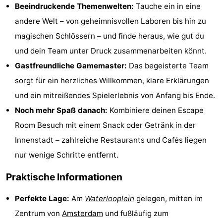
Beeindruckende Themenwelten:
Tauche ein in eine
Denkmäler
-
andere Welt – von geheimnisvollen Laboren bis hin zu
Kirchen
-
magischen Schlössern – und finde heraus, wie gut du
und dein Team unter Druck zusammenarbeiten könnt.
Aussichtspunkte
Attraktionen
Gastfreundliche Gamemaster:
Das begeisterte Team
-
sorgt für ein herzliches Willkommen, klare Erklärungen
und ein mitreißendes Spielerlebnis von Anfang bis Ende.
Rundfahrten
-
Noch mehr Spaß danach:
Kombiniere deinen Escape
Experiences
Dörfer
Room Besuch mit einem Snack oder Getränk in der
Innenstadt – zahlreiche Restaurants und Cafés liegen
&
Führungen
nur wenige Schritte entfernt.
Städte
Sport
Praktische Informationen
-
Perfekte Lage:
Am
Waterlooplein
gelegen, mitten im
Zentrum von
Amsterdam
und fußläufig zum
Radfahren
-