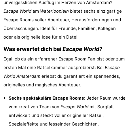
unvergesslichen Ausflug im Herzen von Amsterdam?
-
Escape World
am
Waterlooplein
bietet sechs einzigartige
Escape Rooms voller Abenteuer, Herausforderungen und
Het
-
Überraschungen. Ideal für Freunde, Familien, Kollegen
Amsterdamse
Spaarnwoude
Hotels
oder als originelle Idee für ein Date!
Bos
Zimmer
Was erwartet dich bei
Escape World
?
(mit
Lastminutes
Egal, ob du ein erfahrener Escape Room Fan bist oder zum
ersten Mal eine Rätselkammer ausprobierst: Bei
Escape
Frühstück)
Museen
World Amsterdam
erlebst du garantiert ein spannendes,
Attraktionen
originelles und magisches Abenteuer.
Sehen
Sechs spektakuläre Escape Rooms:
Jeder Raum wurde
vom kreativen Team von
Escape World
mit Sorgfalt
&
-
entwickelt und steckt voller origineller Rätsel,
tun
Museen
-
Spezialeffekte und fesselnder Geschichten.