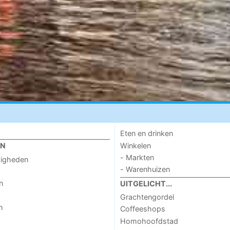
Eten en drinken
Winkelen
EN
- Markten
digheden
- Warenhuizen
n
UITGELICHT...
Grachtengordel
n
Coffeeshops
Homohoofdstad