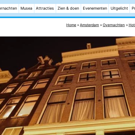
rnachten
Musea
Attracties
Zien & doen
Evenementen
Uitgelicht
P
Home
Amsterdam
Overnachten
Hot