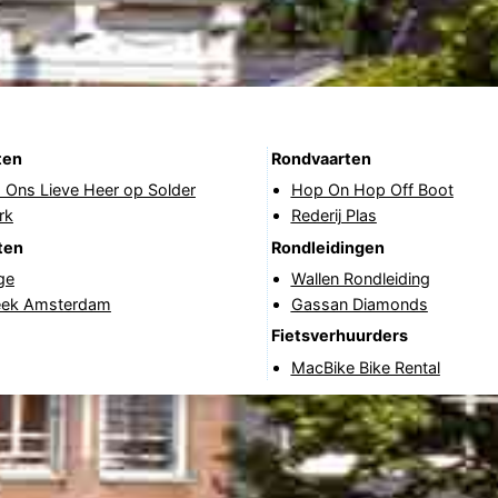
ten
Rondvaarten
Ons Lieve Heer op Solder
Hop On Hop Off Boot
rk
Rederij Plas
ten
Rondleidingen
ge
Wallen Rondleiding
heek Amsterdam
Gassan Diamonds
Fietsverhuurders
MacBike Bike Rental