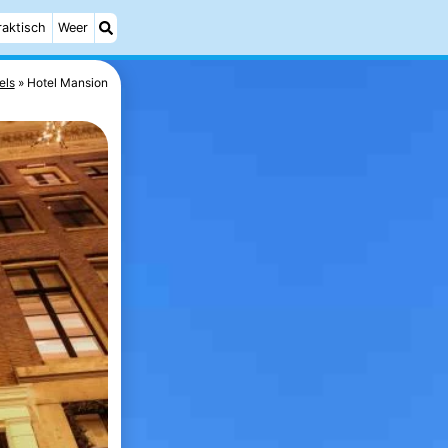
raktisch
Weer
els
Hotel Mansion