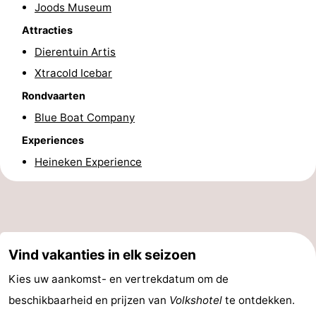
Joods Museum
Fietsen
-
Attracties
Dierentuin Artis
Wandelen
Amusement
Xtracold Icebar
Nachtleven
Rondvaarten
Eten
Blue Boat Company
Experiences
en
Winkelen
Heineken Experience
drinken
-
Markten
-
Warenhuizen
Evenementen
Vind vakanties in elk seizoen
Uitgelicht
Kies uw aankomst- en vertrekdatum om de
beschikbaarheid en prijzen van
Volkshotel
te ontdekken.
Grachtengordel