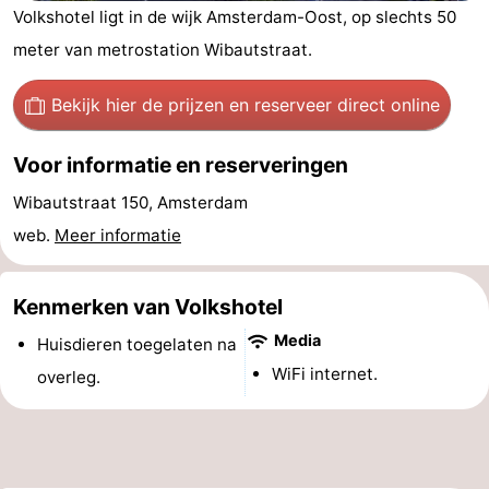
Volkshotel ligt in de wijk Amsterdam-Oost, op slechts 50
breakfasts)
Hotels
meter van metrostation Wibautstraat.
Vakantiehuizen
Bekijk hier de prijzen
en reserveer direct online
-
Voor informatie en reserveringen
Het
-
Wibautstraat 150, Amsterdam
Amsterdamse
Spaarnwoude
Last
web.
Meer informatie
Bos
minutes
Musea
Kenmerken van Volkshotel
Attracties
Media
Huisdieren toegelaten na
Zien
WiFi internet.
overleg.
&
Bezienswaardigheden
doen
-