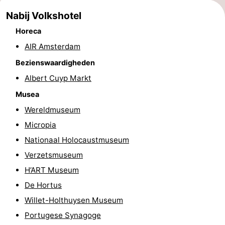
Musea
-
Nabij Volkshotel
Horeca
Monumenten
-
AIR Amsterdam
Kerken
-
Bezienswaardigheden
Albert Cuyp Markt
Uitkijkpunten
Attracties
Musea
-
Wereldmuseum
Micropia
Rondvaarten
-
Nationaal Holocaustmuseum
Experiences
Dorpen
Verzetsmuseum
H’ART Museum
&
Rondleidingen
De Hortus
Steden
Sporten
Willet-Holthuysen Museum
Portugese Synagoge
-