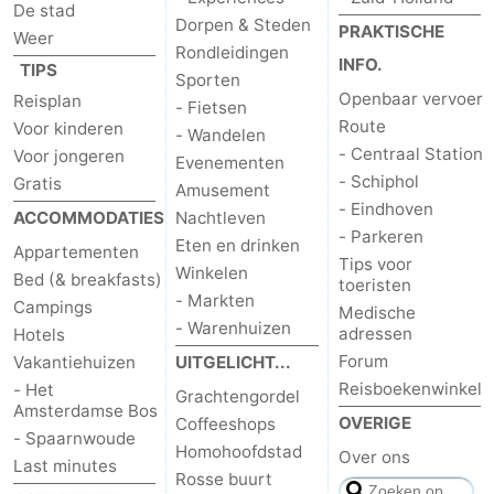
De stad
Dorpen & Steden
PRAKTISCHE
Weer
Rondleidingen
INFO.
TIPS
Sporten
Openbaar vervoer
Reisplan
- Fietsen
Route
Voor kinderen
- Wandelen
- Centraal Station
Voor jongeren
Evenementen
- Schiphol
Gratis
Amusement
- Eindhoven
ACCOMMODATIES
Nachtleven
- Parkeren
Eten en drinken
Appartementen
Tips voor
Winkelen
Bed (& breakfasts)
toeristen
- Markten
Campings
Medische
- Warenhuizen
adressen
Hotels
Forum
Vakantiehuizen
UITGELICHT...
Reisboekenwinkel
- Het
Grachtengordel
Amsterdamse Bos
OVERIGE
Coffeeshops
- Spaarnwoude
Homohoofdstad
Over ons
Last minutes
Rosse buurt