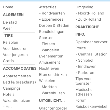
Home
Attracties
Omgeving
- Rondvaarten
- Noord-Holland
ALGEMEEN
- Experiences
- Zuid-Holland
De stad
Dorpen & Steden
PRAKTISCHE
Weer
Rondleidingen
INFO.
TIPS
Sporten
Openbaar vervoer
Reisplan
- Fietsen
Route
Voor kinderen
- Wandelen
- Centraal Station
Voor jongeren
Evenementen
- Schiphol
Gratis
Amusement
- Eindhoven
ACCOMMODATIES
Nachtleven
- Parkeren
Eten en drinken
Appartementen
Tips voor
Winkelen
Bed (& breakfasts)
toeristen
- Markten
Campings
Medische
- Warenhuizen
adressen
Hotels
Forum
Vakantiehuizen
UITGELICHT...
Reisboekenwinkel
- Het
Grachtengordel