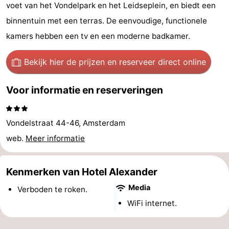
voet van het Vondelpark en het Leidseplein, en biedt een
breakfasts)
Hotels
binnentuin met een terras. De eenvoudige, functionele
Vakantiehuizen
kamers hebben een tv en een moderne badkamer.
-
Bekijk hier de prijzen
en reserveer direct online
Het
-
Voor informatie en reserveringen
Amsterdamse
Spaarnwoude
Last
Vondelstraat 44-46, Amsterdam
Bos
minutes
Musea
web.
Meer informatie
Attracties
Kenmerken van Hotel Alexander
Zien
Media
Verboden te roken.
&
Bezienswaardigheden
WiFi internet.
doen
-