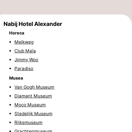
Musea
-
Monumenten
-
Nabij Hotel Alexander
Horeca
Kerken
-
Melkweg
Uitkijkpunten
Attracties
Club Maïa
Jimmy Woo
-
Paradiso
Rondvaarten
-
Musea
Van Gogh Museum
Experiences
Dorpen
Diamant Museum
&
Rondleidingen
Moco Museum
Stedelijk Museum
Steden
Sporten
Rijksmuseum
-
Grachtenmuseum