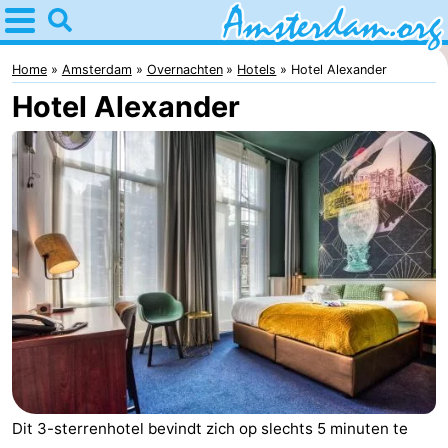
Home
Amsterdam
Home
Amsterdam
Overnachten
Hotels
Hotel Alexander
Hotel Alexander
Reisplan
Voor
kinderen
Voor
jongeren
Gratis
Overnachten
Appartementen
Bed
(&
Campings
Dit 3-sterrenhotel bevindt zich op slechts 5 minuten te