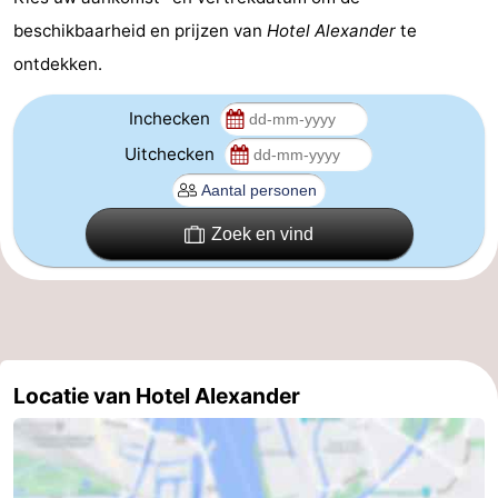
beschikbaarheid en prijzen van
Hotel Alexander
te
Coffeeshops
ontdekken.
Homohoofdstad
Inchecken
Rosse
Uitchecken
buurt
Geschiedenis
Diamantstad
Zoek en vind
Pleinen
in
Parken
het
en
Stadsdelen
Locatie van Hotel Alexander
centrum
tuinen
Omgeving
-