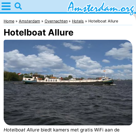
Home
Amsterdam
Home
Amsterdam
Overnachten
Hotels
Hotelboat Allure
Hotelboat Allure
Reisplan
Voor
kinderen
Voor
jongeren
Gratis
Overnachten
Appartementen
Bed
(&
Campings
Hotelboat Allure
biedt kamers met gratis WiFi aan de