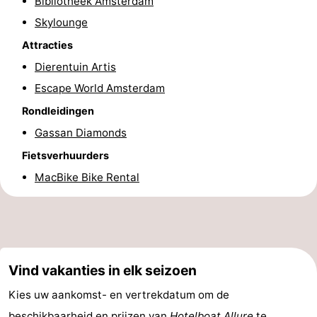
Bibliotheek Amsterdam
Fietsen
-
Skylounge
Attracties
Wandelen
Amusement
Dierentuin Artis
Nachtleven
Escape World Amsterdam
Rondleidingen
Eten
Gassan Diamonds
en
Winkelen
Fietsverhuurders
MacBike Bike Rental
drinken
-
Markten
-
Warenhuizen
Evenementen
Vind vakanties in elk seizoen
Uitgelicht
Kies uw aankomst- en vertrekdatum om de
Grachtengordel
beschikbaarheid en prijzen van
Hotelboat Allure
te