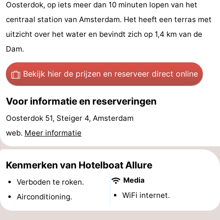
Oosterdok, op iets meer dan 10 minuten lopen van het
breakfasts)
Hotels
centraal station van Amsterdam. Het heeft een terras met
Vakantiehuizen
uitzicht over het water en bevindt zich op 1,4 km van de
Dam.
-
Bekijk hier de prijzen
en reserveer direct online
Het
-
Voor informatie en reserveringen
Amsterdamse
Spaarnwoude
Last
Oosterdok 51, Steiger 4, Amsterdam
Bos
minutes
Musea
web.
Meer informatie
Attracties
Kenmerken van Hotelboat Allure
Zien
Media
Verboden te roken.
&
Bezienswaardigheden
WiFi internet.
Airconditioning.
doen
-