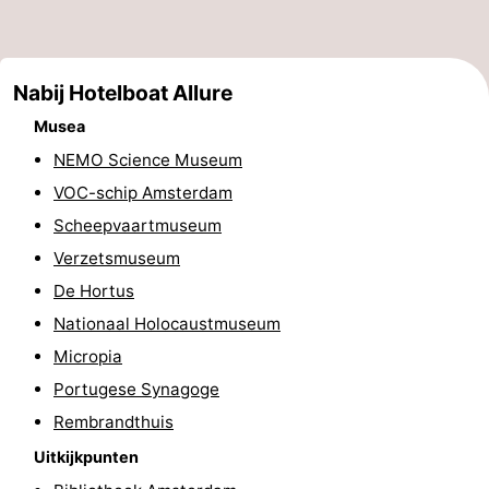
Musea
-
Monumenten
-
Nabij Hotelboat Allure
Kerken
-
Musea
NEMO Science Museum
Uitkijkpunten
Attracties
VOC-schip Amsterdam
-
Scheepvaartmuseum
Verzetsmuseum
Rondvaarten
-
De Hortus
Experiences
Dorpen
Nationaal Holocaustmuseum
Micropia
&
Rondleidingen
Portugese Synagoge
Steden
Sporten
Rembrandthuis
Uitkijkpunten
-