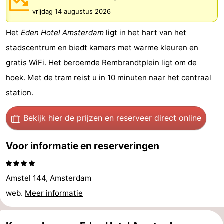
breakfasts)
Hotels
vrijdag 14 augustus 2026
Het
Eden Hotel Amsterdam
ligt in het hart van het
Vakantiehuizen
stadscentrum en biedt kamers met warme kleuren en
-
gratis WiFi. Het beroemde Rembrandtplein ligt om de
hoek. Met de tram reist u in 10 minuten naar het centraal
Het
-
station.
Amsterdamse
Spaarnwoude
Last
Bekijk hier de prijzen
en reserveer direct online
Bos
minutes
Musea
Voor informatie en reserveringen
Attracties
Zien
Amstel 144, Amsterdam
&
Bezienswaardigheden
web.
Meer informatie
doen
-