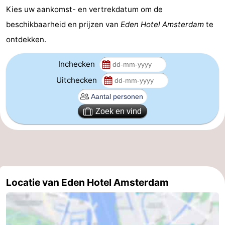
Kies uw aankomst- en vertrekdatum om de
Coffeeshops
beschikbaarheid en prijzen van
Eden Hotel Amsterdam
te
Homohoofdstad
ontdekken.
Rosse
Inchecken
Uitchecken
buurt
Geschiedenis
Diamantstad
Zoek en vind
Pleinen
in
Parken
het
en
Stadsdelen
Locatie van Eden Hotel Amsterdam
centrum
tuinen
Omgeving
-