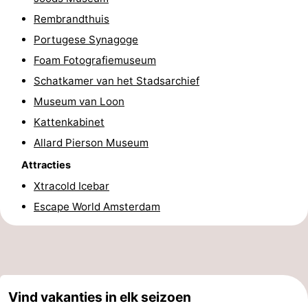
Rembrandthuis
Fietsen
-
Portugese Synagoge
Wandelen
Amusement
Foam Fotografiemuseum
Schatkamer van het Stadsarchief
Nachtleven
Museum van Loon
Eten
Kattenkabinet
Allard Pierson Museum
en
Winkelen
Attracties
drinken
-
Xtracold Icebar
Markten
-
Escape World Amsterdam
Warenhuizen
Evenementen
Uitgelicht
Vind vakanties in elk seizoen
Grachtengordel