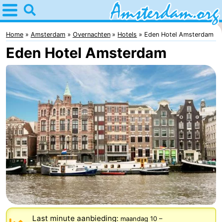
Home
Amsterdam
Home
Amsterdam
Overnachten
Hotels
Eden Hotel Amsterdam
Eden Hotel Amsterdam
Reisplan
Voor
kinderen
Voor
jongeren
Gratis
Overnachten
Appartementen
Bed
(&
Campings
Last minute aanbieding:
maandag 10
–