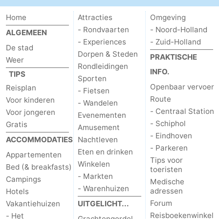
Home
Attracties
Omgeving
- Rondvaarten
- Noord-Holland
ALGEMEEN
- Experiences
- Zuid-Holland
De stad
Dorpen & Steden
PRAKTISCHE
Weer
Rondleidingen
INFO.
TIPS
Sporten
Openbaar vervoer
Reisplan
- Fietsen
Route
Voor kinderen
- Wandelen
- Centraal Station
Voor jongeren
Evenementen
- Schiphol
Gratis
Amusement
- Eindhoven
ACCOMMODATIES
Nachtleven
- Parkeren
Eten en drinken
Appartementen
Tips voor
Winkelen
Bed (& breakfasts)
toeristen
- Markten
Campings
Medische
- Warenhuizen
adressen
Hotels
Forum
Vakantiehuizen
UITGELICHT...
Reisboekenwinkel
- Het
Grachtengordel