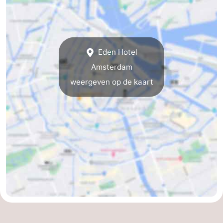
Noord-
-
Holland
Zuid-
Praktisch
Eden Hotel
Holland
Forum
Amsterdam
weergeven op de kaart
Reisboekenwinkel
Openbaar
vervoer
Route
Centraal
Station
Schiphol
Eindhoven
-