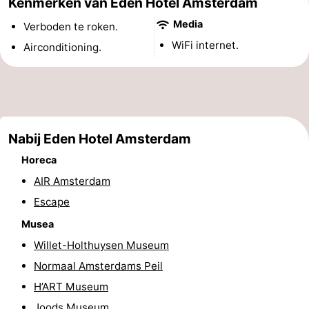
Kenmerken van Eden Hotel Amsterdam
Musea
-
Media
Verboden te roken.
WiFi internet.
Airconditioning.
Monumenten
-
Kerken
-
Uitkijkpunten
Attracties
Nabij Eden Hotel Amsterdam
-
Horeca
Rondvaarten
-
AIR Amsterdam
Escape
Experiences
Dorpen
Musea
&
Rondleidingen
Willet-Holthuysen Museum
Normaal Amsterdams Peil
Steden
Sporten
H’ART Museum
-
Joods Museum