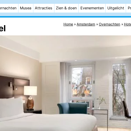
rnachten
Musea
Attracties
Zien & doen
Evenementen
Uitgelicht
P
Home
Amsterdam
Overnachten
Hote
el