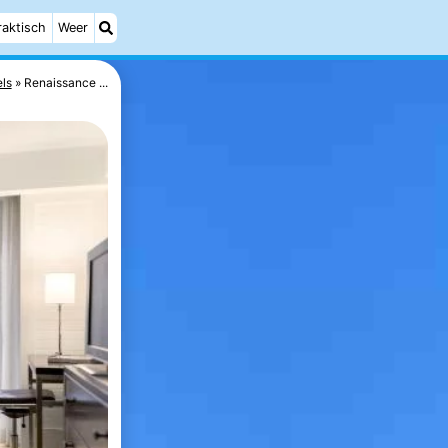
raktisch
Weer
ls
Renaissance ...