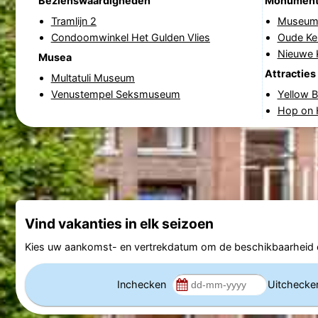
Bezienswaardigheden
Monumen
Tramlijn 2
Museum 
Condoomwinkel Het Gulden Vlies
Oude Ke
Nieuwe 
Musea
Attracties
Multatuli Museum
Venustempel Seksmuseum
Yellow B
Hop on 
Vind vakanties in elk seizoen
Kies uw aankomst- en vertrekdatum om de beschikbaarheid e
Inchecken
Uitcheck