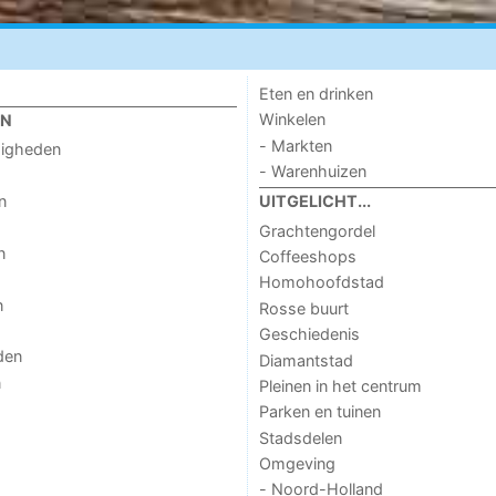
Eten en drinken
Winkelen
EN
- Markten
digheden
- Warenhuizen
n
UITGELICHT...
Grachtengordel
n
Coffeeshops
Homohoofdstad
n
Rosse buurt
Geschiedenis
den
Diamantstad
n
Pleinen in het centrum
Parken en tuinen
Stadsdelen
Omgeving
- Noord-Holland