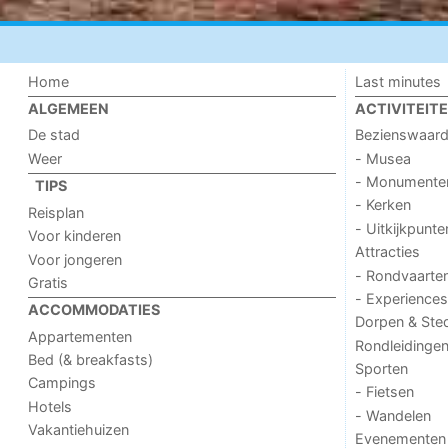
Home
Last minutes
ALGEMEEN
ACTIVITEIT
De stad
Bezienswaar
Weer
- Musea
- Monumente
TIPS
- Kerken
Reisplan
- Uitkijkpunte
Voor kinderen
Attracties
Voor jongeren
- Rondvaarte
Gratis
- Experiences
ACCOMMODATIES
Dorpen & Ste
Appartementen
Rondleidinge
Bed (& breakfasts)
Sporten
Campings
- Fietsen
Hotels
- Wandelen
Vakantiehuizen
Evenementen