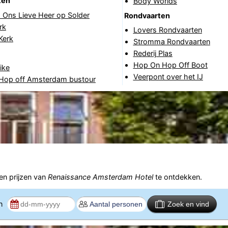
ten
Body Worlds
Ons Lieve Heer op Solder
Rondvaarten
rk
Lovers Rondvaarten
Kerk
Stromma Rondvaarten
Rederij Plas
Hop On Hop Off Boot
ike
Veerpont over het IJ
Hop off Amsterdam bustour
n prijzen van
Renaissance Amsterdam Hotel
te ontdekken.
en
Zoek en vind