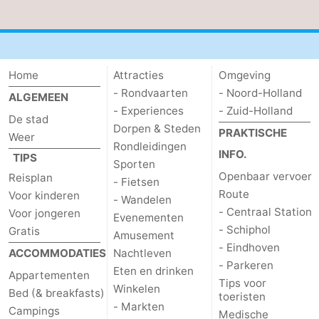
Home
Attracties
Omgeving
- Rondvaarten
- Noord-Holland
ALGEMEEN
- Experiences
- Zuid-Holland
De stad
Dorpen & Steden
PRAKTISCHE
Weer
Rondleidingen
INFO.
TIPS
Sporten
Openbaar vervoer
Reisplan
- Fietsen
Route
Voor kinderen
- Wandelen
- Centraal Station
Voor jongeren
Evenementen
- Schiphol
Gratis
Amusement
- Eindhoven
ACCOMMODATIES
Nachtleven
- Parkeren
Eten en drinken
Appartementen
Tips voor
Winkelen
Bed (& breakfasts)
toeristen
- Markten
Campings
Medische