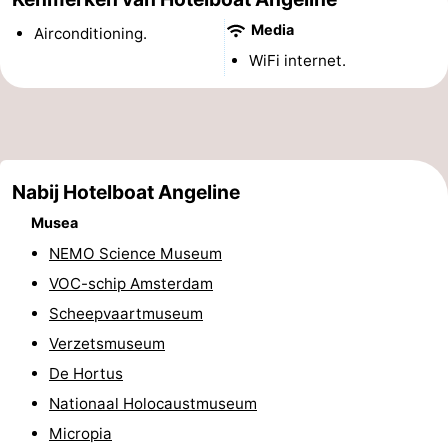
Musea
-
Media
Airconditioning.
WiFi internet.
Monumenten
-
Kerken
-
Uitkijkpunten
Attracties
Nabij Hotelboat Angeline
-
Musea
Rondvaarten
-
NEMO Science Museum
VOC-schip Amsterdam
Experiences
Dorpen
Scheepvaartmuseum
&
Rondleidingen
Verzetsmuseum
De Hortus
Steden
Sporten
Nationaal Holocaustmuseum
-
Micropia