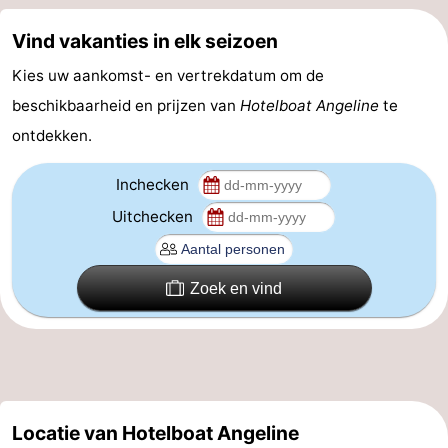
Coffeeshops
Vind vakanties in elk seizoen
Homohoofdstad
Kies uw aankomst- en vertrekdatum om de
beschikbaarheid en prijzen van
Hotelboat Angeline
te
Rosse
ontdekken.
buurt
Geschiedenis
Inchecken
Diamantstad
Uitchecken
Pleinen
Zoek en vind
in
Parken
het
en
Stadsdelen
centrum
tuinen
Omgeving
Locatie van Hotelboat Angeline
-