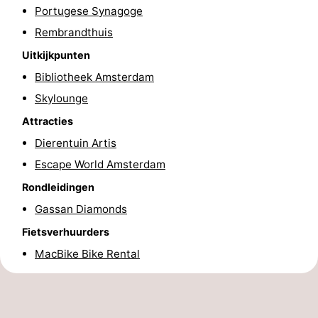
Portugese Synagoge
Fietsen
-
Rembrandthuis
Wandelen
Amusement
Uitkijkpunten
Bibliotheek Amsterdam
Nachtleven
Skylounge
Eten
Attracties
Dierentuin Artis
en
Winkelen
Escape World Amsterdam
drinken
-
Rondleidingen
Gassan Diamonds
Markten
-
Fietsverhuurders
Warenhuizen
Evenementen
MacBike Bike Rental
Uitgelicht
Grachtengordel