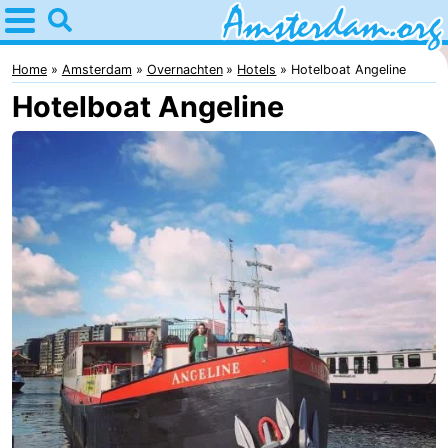
Home
Amsterdam
Home
Amsterdam
Overnachten
Hotels
Hotelboat Angeline
Hotelboat Angeline
Reisplan
Voor
kinderen
Voor
jongeren
Gratis
Overnachten
Appartementen
Bed
(&
Campings