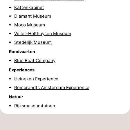
Kattenkabinet
Fietsen
-
Diamant Museum
Wandelen
Amusement
Moco Museum
Willet-Holthuysen Museum
Nachtleven
Stedelijk Museum
Eten
Rondvaarten
en
Winkelen
Blue Boat Company
Experiences
drinken
-
Heineken Experience
Markten
-
Rembrandts Amsterdam Experience
Natuur
Warenhuizen
Evenementen
Rijksmuseumtuinen
Uitgelicht
Grachtengordel