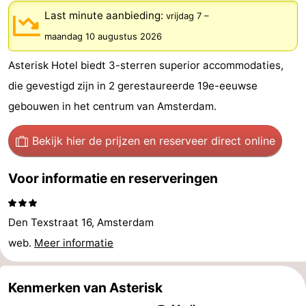
Last minute aanbieding:
breakfasts)
Hotels
vrijdag 7
–
maandag 10 augustus 2026
Vakantiehuizen
Asterisk Hotel biedt 3-sterren superior accommodaties,
-
die gevestigd zijn in 2 gerestaureerde 19e-eeuwse
gebouwen in het centrum van Amsterdam.
Het
-
Amsterdamse
Spaarnwoude
Last
Bekijk hier de prijzen
en reserveer direct online
Bos
minutes
Musea
Voor informatie en reserveringen
Attracties
Den Texstraat 16, Amsterdam
Zien
web.
Meer informatie
&
Bezienswaardigheden
Kenmerken van Asterisk
doen
-