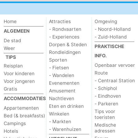
Home
Attracties
Omgeving
- Rondvaarten
- Noord-Holland
ALGEMEEN
- Experiences
- Zuid-Holland
De stad
Dorpen & Steden
PRAKTISCHE
Weer
Rondleidingen
INFO.
TIPS
Sporten
Openbaar vervoer
Reisplan
- Fietsen
Route
Voor kinderen
- Wandelen
- Centraal Station
Voor jongeren
Evenementen
- Schiphol
Gratis
Amusement
- Eindhoven
ACCOMMODATIES
Nachtleven
- Parkeren
Eten en drinken
Appartementen
Tips voor
Winkelen
Bed (& breakfasts)
toeristen
- Markten
Campings
Medische
- Warenhuizen
adressen
Hotels