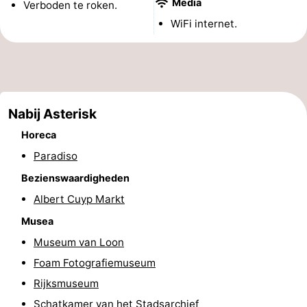
Media
Verboden te roken.
Musea
-
WiFi internet.
Monumenten
-
Kerken
-
Uitkijkpunten
Attracties
Nabij Asterisk
Horeca
-
Paradiso
Rondvaarten
-
Bezienswaardigheden
Albert Cuyp Markt
Experiences
Dorpen
Musea
&
Rondleidingen
Museum van Loon
Foam Fotografiemuseum
Steden
Sporten
Rijksmuseum
-
Schatkamer van het Stadsarchief