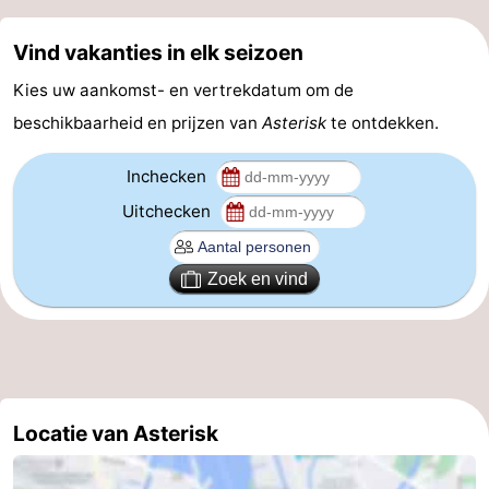
Coffeeshops
Vind vakanties in elk seizoen
Homohoofdstad
Kies uw aankomst- en vertrekdatum om de
beschikbaarheid en prijzen van
Asterisk
te ontdekken.
Rosse
Inchecken
buurt
Geschiedenis
Uitchecken
Diamantstad
Pleinen
Zoek en vind
in
Parken
het
en
Stadsdelen
centrum
tuinen
Omgeving
Locatie van Asterisk
-