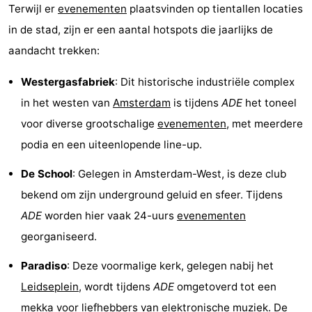
Terwijl er
evenementen
plaatsvinden op tientallen locaties
Musea
-
in de stad, zijn er een aantal hotspots die jaarlijks de
Monumenten
-
aandacht trekken:
Kerken
-
Westergasfabriek
: Dit historische industriële complex
in het westen van
Amsterdam
is tijdens
ADE
het toneel
Uitkijkpunten
Attracties
voor diverse grootschalige
evenementen
, met meerdere
-
podia en een uiteenlopende line-up.
De School
: Gelegen in Amsterdam-West, is deze club
Rondvaarten
-
bekend om zijn underground geluid en sfeer. Tijdens
Experiences
Dorpen
ADE
worden hier vaak 24-uurs
evenementen
georganiseerd.
&
Rondleidingen
Paradiso
: Deze voormalige kerk, gelegen nabij het
Steden
Sporten
Leidseplein
, wordt tijdens
ADE
omgetoverd tot een
-
mekka voor liefhebbers van elektronische muziek. De