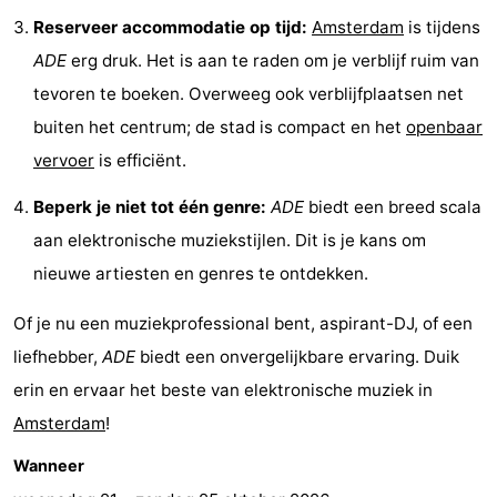
Reserveer accommodatie op tijd:
Amsterdam
is tijdens
Parkeren
Tips
ADE
erg druk. Het is aan te raden om je verblijf ruim van
voor
Medische
tevoren te boeken. Overweeg ook verblijfplaatsen net
buiten het centrum; de stad is compact en het
openbaar
toeristen
adressen
Weer
vervoer
is efficiënt.
Contact
Beperk je niet tot één genre:
ADE
biedt een breed scala
aan elektronische muziekstijlen. Dit is je kans om
nieuwe artiesten en genres te ontdekken.
Of je nu een muziekprofessional bent, aspirant-DJ, of een
liefhebber,
ADE
biedt een onvergelijkbare ervaring. Duik
erin en ervaar het beste van elektronische muziek in
Amsterdam
!
Wanneer