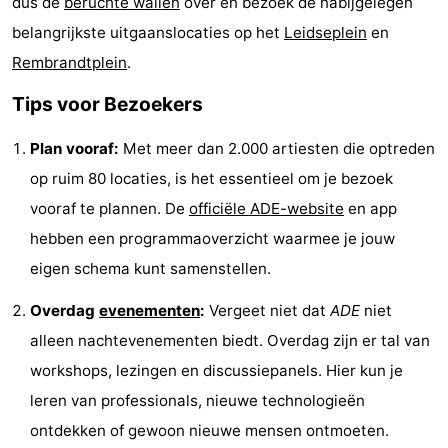
dus de
beruchte wallen
over en bezoek de nabijgelegen
Noord-
-
belangrijkste uitgaanslocaties op het
Leidseplein
en
Rembrandtplein
.
Holland
Zuid-
Praktisch
Tips voor Bezoekers
Holland
Forum
Plan vooraf:
Met meer dan 2.000 artiesten die optreden
Reisboekenwinkel
op ruim 80 locaties, is het essentieel om je bezoek
vooraf te plannen. De
officiële ADE-website
en app
Openbaar
hebben een programmaoverzicht waarmee je jouw
vervoer
Route
eigen schema kunt samenstellen.
Centraal
Overdag
evenementen
:
Vergeet niet dat
ADE
niet
alleen nachtevenementen biedt. Overdag zijn er tal van
Station
Schiphol
workshops, lezingen en discussiepanels. Hier kun je
Eindhoven
leren van professionals, nieuwe technologieën
ontdekken of gewoon nieuwe mensen ontmoeten.
-