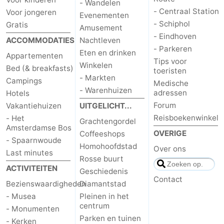
- Wandelen
- Centraal Station
Voor jongeren
Evenementen
- Schiphol
Gratis
Amusement
- Eindhoven
ACCOMMODATIES
Nachtleven
- Parkeren
Eten en drinken
Appartementen
Tips voor
Winkelen
Bed (& breakfasts)
toeristen
- Markten
Campings
Medische
- Warenhuizen
adressen
Hotels
Forum
Vakantiehuizen
UITGELICHT...
Reisboekenwinkel
- Het
Grachtengordel
Amsterdamse Bos
OVERIGE
Coffeeshops
- Spaarnwoude
Homohoofdstad
Over ons
Last minutes
Rosse buurt
ACTIVITEITEN
Geschiedenis
Contact
Bezienswaardigheden
Diamantstad
- Musea
Pleinen in het
centrum
- Monumenten
Parken en tuinen
- Kerken