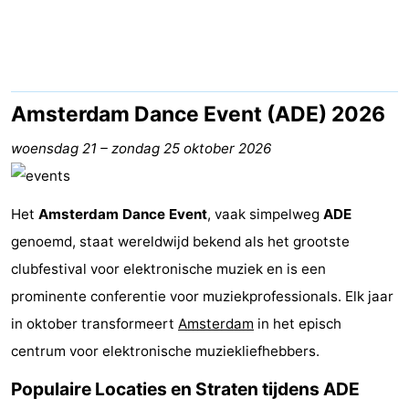
breakfasts)
Hotels
Vakantiehuizen
-
Amsterdam Dance Event (ADE) 2026
Het
-
woensdag 21
–
zondag 25 oktober 2026
Amsterdamse
Spaarnwoude
Last
Het
Amsterdam Dance Event
, vaak simpelweg
ADE
Bos
minutes
Musea
genoemd, staat wereldwijd bekend als het grootste
clubfestival voor elektronische muziek en is een
Attracties
prominente conferentie voor muziekprofessionals. Elk jaar
Zien
in oktober transformeert
Amsterdam
in het episch
centrum voor elektronische muziekliefhebbers.
&
Bezienswaardigheden
Populaire Locaties en Straten tijdens ADE
doen
-