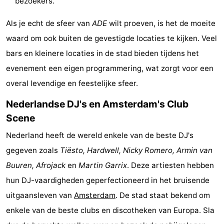
bezoekers.
Coffeeshops
Als je echt de sfeer van
ADE
wilt proeven, is het de moeite
Homohoofdstad
waard om ook buiten de gevestigde locaties te kijken. Veel
bars en kleinere locaties in de stad bieden tijdens het
Rosse
evenement een eigen programmering, wat zorgt voor een
buurt
Geschiedenis
overal levendige en feestelijke sfeer.
Nederlandse DJ's en Amsterdam's Club
Diamantstad
Scene
Pleinen
Nederland heeft de wereld enkele van de beste DJ's
in
Parken
gegeven zoals
Tiësto, Hardwell, Nicky Romero, Armin van
Buuren, Afrojack
en
Martin Garrix
. Deze artiesten hebben
het
en
Stadsdelen
hun DJ-vaardigheden geperfectioneerd in het bruisende
centrum
tuinen
Omgeving
uitgaansleven van
Amsterdam
. De stad staat bekend om
enkele van de beste clubs en discotheken van Europa. Sla
-