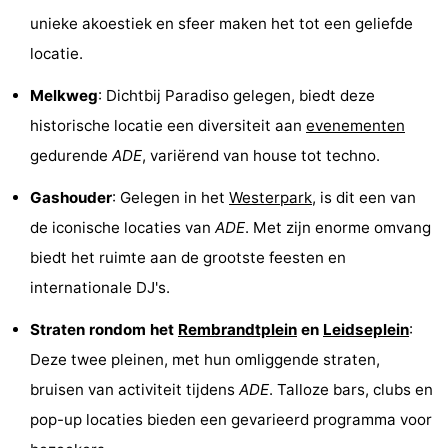
unieke akoestiek en sfeer maken het tot een geliefde
Fietsen
-
locatie.
Wandelen
Amusement
Melkweg
: Dichtbij Paradiso gelegen, biedt deze
Nachtleven
historische locatie een diversiteit aan
evenementen
gedurende
ADE
, variërend van house tot techno.
Eten
Gashouder
: Gelegen in het
Westerpark
, is dit een van
en
Winkelen
de iconische locaties van
ADE
. Met zijn enorme omvang
drinken
-
biedt het ruimte aan de grootste feesten en
internationale DJ's.
Markten
-
Straten rondom het
Rembrandtplein
en
Leidseplein
:
Warenhuizen
Evenementen
Deze twee pleinen, met hun omliggende straten,
Uitgelicht
bruisen van activiteit tijdens
ADE
. Talloze bars, clubs en
pop-up locaties bieden een gevarieerd programma voor
Grachtengordel