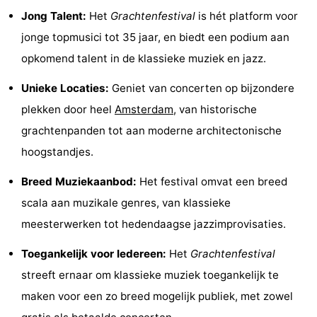
Jong Talent:
Het
Grachtenfestival
is hét platform voor
Musea
-
jonge topmusici tot 35 jaar, en biedt een podium aan
Monumenten
-
opkomend talent in de klassieke muziek en jazz.
Kerken
-
Unieke Locaties:
Geniet van concerten op bijzondere
plekken door heel
Amsterdam
, van historische
Uitkijkpunten
Attracties
grachtenpanden tot aan moderne architectonische
-
hoogstandjes.
Rondvaarten
-
Breed Muziekaanbod:
Het festival omvat een breed
scala aan muzikale genres, van klassieke
Experiences
Dorpen
meesterwerken tot hedendaagse jazzimprovisaties.
&
Rondleidingen
Toegankelijk voor Iedereen:
Het
Grachtenfestival
Steden
Sporten
streeft ernaar om klassieke muziek toegankelijk te
maken voor een zo breed mogelijk publiek, met zowel
-