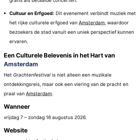
gratis als betaalde concerten.
Fietsen
-
Cultuur en Erfgoed:
Dit evenement verbindt muziek met
het rijke culturele erfgoed van
Amsterdam
, waardoor
Wandelen
Amusement
bezoekers de stad vanuit een uniek perspectief kunnen
Nachtleven
ervaren.
Eten
Een Culturele Belevenis in het Hart van
Amsterdam
en
Winkelen
Het
Grachtenfestival
is niet alleen een muzikale
drinken
-
ontdekkingsreis, maar ook een viering van de pracht en
Markten
-
praal van
Amsterdam
.
Wanneer
Warenhuizen
Evenementen
vrijdag 7
–
zondag 16 augustus 2026
.
Uitgelicht
Website
Grachtengordel