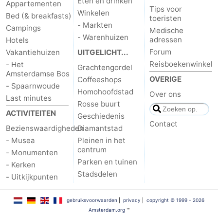
Eten en drinken
Appartementen
Tips voor
Winkelen
Bed (& breakfasts)
toeristen
- Markten
Campings
Medische
- Warenhuizen
adressen
Hotels
Forum
Vakantiehuizen
UITGELICHT...
Reisboekenwinkel
- Het
Grachtengordel
Amsterdamse Bos
OVERIGE
Coffeeshops
- Spaarnwoude
Homohoofdstad
Over ons
Last minutes
Rosse buurt
ACTIVITEITEN
Geschiedenis
Contact
Bezienswaardigheden
Diamantstad
- Musea
Pleinen in het
centrum
- Monumenten
Parken en tuinen
- Kerken
Stadsdelen
- Uitkijkpunten
gebruiksvoorwaarden
|
privacy
|
copyright © 1999 - 2026
Amsterdam.org
™