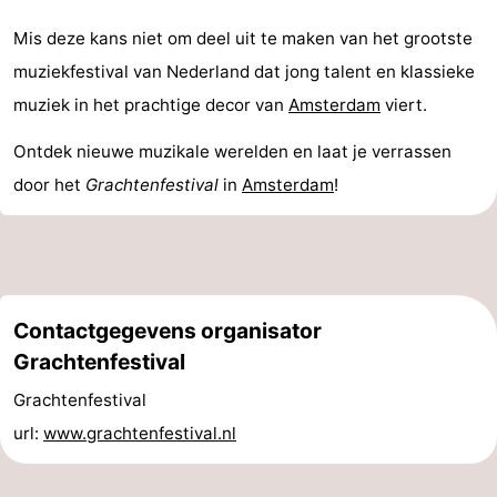
Noord-
-
Mis deze kans niet om deel uit te maken van het grootste
muziekfestival van Nederland dat jong talent en klassieke
Holland
Zuid-
Praktisch
muziek in het prachtige decor van
Amsterdam
viert.
Holland
Forum
Ontdek nieuwe muzikale werelden en laat je verrassen
door het
Grachtenfestival
in
Amsterdam
!
Reisboekenwinkel
Openbaar
vervoer
Route
Contactgegevens organisator
Centraal
Grachtenfestival
Station
Schiphol
Grachtenfestival
url:
www.grachtenfestival.nl
Eindhoven
-