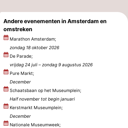
Parkeren
Tips
Andere evenementen in Amsterdam en
voor
Medische
omstreken
toeristen
adressen
Weer
Marathon Amsterdam;
zondag 18 oktober 2026
Contact
De Parade;
vrijdag 24 juli
–
zondag 9 augustus 2026
Pure Markt;
December
Schaatsbaan op het Museumplein;
Half november tot begin januari
Kerstmarkt Museumplein;
December
Nationale Museumweek;