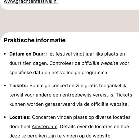
www.grachtenfestival.nl
Coffeeshops
Homohoofdstad
Rosse
Praktische informatie
buurt
Geschiedenis
Datum en Duur:
Het festival vindt jaarlijks plaats en
duurt tien dagen. Controleer de
officiële website
voor
Diamantstad
specifieke data en het volledige programma.
Pleinen
Tickets:
Sommige concerten zijn gratis toegankelijk,
in
Parken
terwijl voor andere een entreebewijs vereist is. Tickets
kunnen worden gereserveerd via de officiële website.
het
en
Stadsdelen
Locaties:
Concerten vinden plaats op diverse locaties
centrum
tuinen
Omgeving
door heel
Amsterdam
. Details over de locaties en hoe
-
deze te bereiken zijn te vinden op de website.