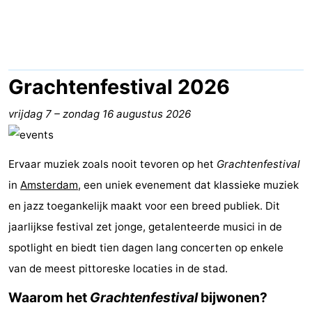
breakfasts)
Hotels
Vakantiehuizen
-
Grachtenfestival 2026
Het
-
vrijdag 7
–
zondag 16 augustus 2026
Amsterdamse
Spaarnwoude
Last
Ervaar muziek zoals nooit tevoren op het
Grachtenfestival
Bos
minutes
Musea
in
Amsterdam
, een uniek evenement dat klassieke muziek
Attracties
en jazz toegankelijk maakt voor een breed publiek. Dit
jaarlijkse festival zet jonge, getalenteerde musici in de
Zien
spotlight en biedt tien dagen lang concerten op enkele
&
Bezienswaardigheden
van de meest pittoreske locaties in de stad.
Waarom het
Grachtenfestival
bijwonen?
doen
-