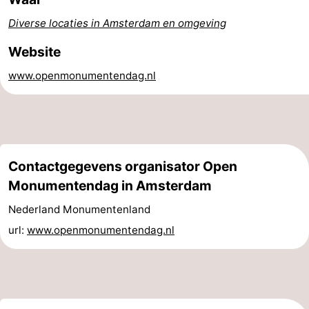
Coffeeshops
Diverse locaties in Amsterdam en omgeving
Website
Homohoofdstad
www.openmonumentendag.nl
Rosse
buurt
Geschiedenis
Diamantstad
Contactgegevens organisator Open
Pleinen
Monumentendag in Amsterdam
in
Parken
Nederland Monumentenland
url:
www.openmonumentendag.nl
het
en
Stadsdelen
centrum
tuinen
Omgeving
-