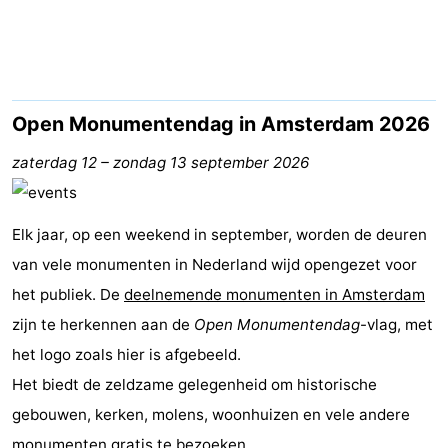
breakfasts)
Hotels
Vakantiehuizen
-
Open Monumentendag in Amsterdam 2026
Het
-
zaterdag 12
–
zondag 13 september 2026
Amsterdamse
Spaarnwoude
Last
Elk jaar, op een weekend in september, worden de deuren
Bos
minutes
Musea
van vele monumenten in Nederland wijd opengezet voor
het publiek. De
Attracties
deelnemende monumenten in Amsterdam
zijn te herkennen aan de
Open Monumentendag
-vlag, met
Zien
het logo zoals hier is afgebeeld.
Het biedt de zeldzame gelegenheid om historische
&
Bezienswaardigheden
gebouwen, kerken, molens, woonhuizen en vele andere
doen
-
monumenten gratis te bezoeken.