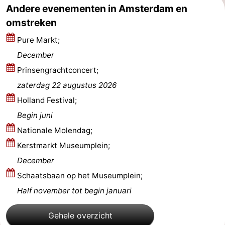
Andere evenementen in Amsterdam en
Noord-
-
omstreken
Holland
Zuid-
Praktisch
Pure Markt;
December
Holland
Forum
Prinsengrachtconcert;
Reisboekenwinkel
zaterdag 22 augustus 2026
Holland Festival;
Openbaar
Begin juni
vervoer
Route
Nationale Molendag;
Kerstmarkt Museumplein;
Centraal
December
Station
Schiphol
Schaatsbaan op het Museumplein;
Half november tot begin januari
Eindhoven
Gehele overzicht
-