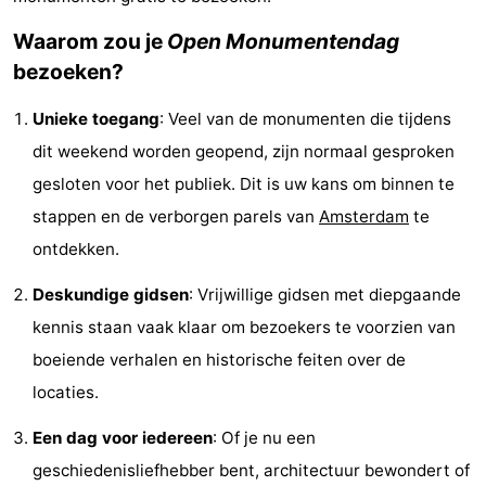
Musea
-
Waarom zou je
Open Monumentendag
bezoeken?
Monumenten
-
Unieke toegang
: Veel van de monumenten die tijdens
Kerken
-
dit weekend worden geopend, zijn normaal gesproken
Uitkijkpunten
Attracties
gesloten voor het publiek. Dit is uw kans om binnen te
stappen en de verborgen parels van
Amsterdam
te
-
ontdekken.
Rondvaarten
-
Deskundige gidsen
: Vrijwillige gidsen met diepgaande
Experiences
Dorpen
kennis staan vaak klaar om bezoekers te voorzien van
boeiende verhalen en historische feiten over de
&
Rondleidingen
locaties.
Steden
Sporten
Een dag voor iedereen
: Of je nu een
-
geschiedenisliefhebber bent, architectuur bewondert of