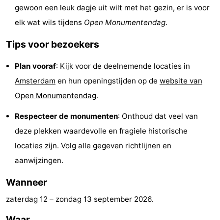
gewoon een leuk dagje uit wilt met het gezin, er is voor
Fietsen
-
elk wat wils tijdens
Open Monumentendag
.
Wandelen
Amusement
Tips voor bezoekers
Nachtleven
Plan vooraf
: Kijk voor de deelnemende locaties in
Eten
Amsterdam
en hun openingstijden op de
website van
Open Monumentendag
.
en
Winkelen
Respecteer de monumenten
: Onthoud dat veel van
drinken
-
deze plekken waardevolle en fragiele historische
locaties zijn. Volg alle gegeven richtlijnen en
Markten
-
aanwijzingen.
Warenhuizen
Evenementen
Wanneer
Uitgelicht
zaterdag 12
–
zondag 13 september 2026
.
Grachtengordel
Waar