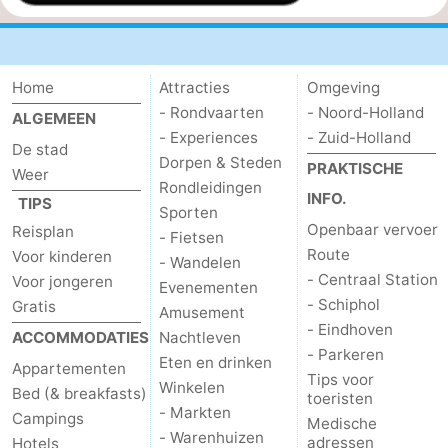
Parkeren
Tips
voor
Medische
Home
Attracties
Omgeving
- Rondvaarten
- Noord-Holland
ALGEMEEN
toeristen
adressen
Weer
- Experiences
- Zuid-Holland
De stad
Dorpen & Steden
PRAKTISCHE
Contact
Weer
Rondleidingen
INFO.
TIPS
Sporten
Openbaar vervoer
Reisplan
- Fietsen
Route
Voor kinderen
- Wandelen
- Centraal Station
Voor jongeren
Evenementen
- Schiphol
Gratis
Amusement
- Eindhoven
ACCOMMODATIES
Nachtleven
- Parkeren
Eten en drinken
Appartementen
Tips voor
Winkelen
Bed (& breakfasts)
toeristen
- Markten
Campings
Medische
- Warenhuizen
adressen
Hotels