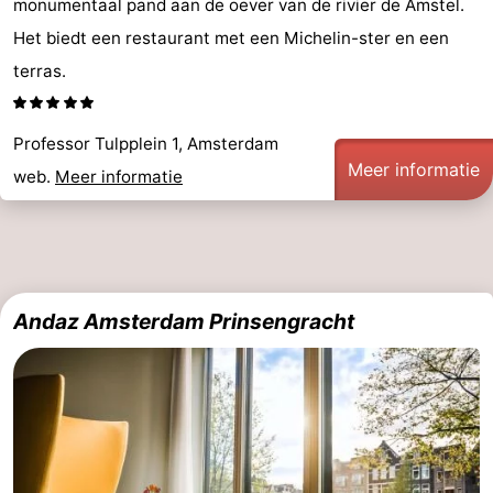
monumentaal pand aan de oever van de rivier de Amstel.
Parkeren
Tips
Het biedt een restaurant met een Michelin-ster en een
terras.
voor
Medische
toeristen
adressen
Weer
Professor Tulpplein 1, Amsterdam
Meer informatie
web.
Meer informatie
Contact
Andaz Amsterdam Prinsengracht