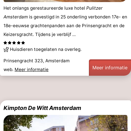
Het onlangs gerestaureerde luxe hotel
Pulitzer
Fietsen
-
Amsterdam
is gevestigd in 25 onderling verbonden 17e- en
Wandelen
Amusement
18e-eeuwse grachtenpanden aan de Prinsengracht en de
Keizersgracht. Tijdens je verblijf ...
Nachtleven
Eten
Huisdieren toegelaten na overleg.
Prinsengracht 323, Amsterdam
en
Winkelen
Meer informatie
web.
Meer informatie
drinken
-
Markten
-
Warenhuizen
Evenementen
Kimpton De Witt Amsterdam
Uitgelicht
Grachtengordel