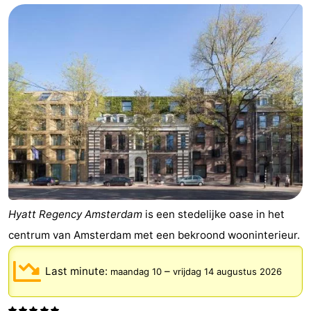
breakfasts)
Hotels
Vakantiehuizen
-
Het
-
Amsterdamse
Spaarnwoude
Last
Bos
minutes
Musea
Attracties
Hyatt Regency Amsterdam
is een stedelijke oase in het
centrum van Amsterdam met een bekroond wooninterieur.
Zien
&
Bezienswaardigheden
Last minute:
–
maandag 10
vrijdag 14 augustus 2026
doen
-