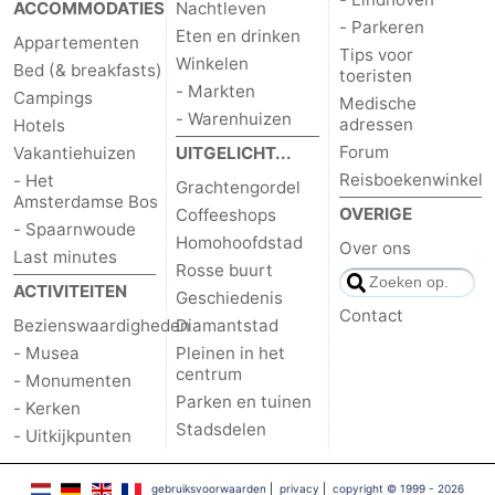
ACCOMMODATIES
Nachtleven
- Parkeren
Eten en drinken
Appartementen
Tips voor
Winkelen
Bed (& breakfasts)
toeristen
- Markten
Campings
Medische
- Warenhuizen
adressen
Hotels
Forum
Vakantiehuizen
UITGELICHT...
Reisboekenwinkel
- Het
Grachtengordel
Amsterdamse Bos
OVERIGE
Coffeeshops
- Spaarnwoude
Homohoofdstad
Over ons
Last minutes
Rosse buurt
ACTIVITEITEN
Geschiedenis
Contact
Bezienswaardigheden
Diamantstad
- Musea
Pleinen in het
centrum
- Monumenten
Parken en tuinen
- Kerken
Stadsdelen
- Uitkijkpunten
gebruiksvoorwaarden
|
privacy
|
copyright © 1999 - 2026