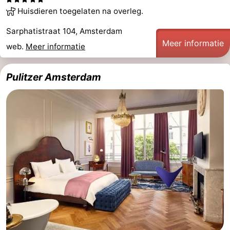
Huisdieren toegelaten na overleg.
Musea
-
Sarphatistraat 104, Amsterdam
Monumenten
-
Meer informatie
web.
Meer informatie
Kerken
-
Pulitzer Amsterdam
Uitkijkpunten
Attracties
-
Rondvaarten
-
Experiences
Dorpen
&
Rondleidingen
Steden
Sporten
-