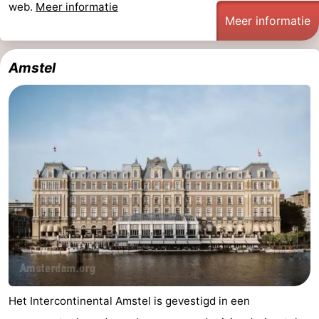
web.
Meer informatie
Meer informatie
Noord-
-
Holland
Zuid-
Praktisch
Amstel
Holland
Forum
Reisboekenwinkel
Openbaar
vervoer
Route
Centraal
Station
Schiphol
Eindhoven
Het Intercontinental Amstel is gevestigd in een
-