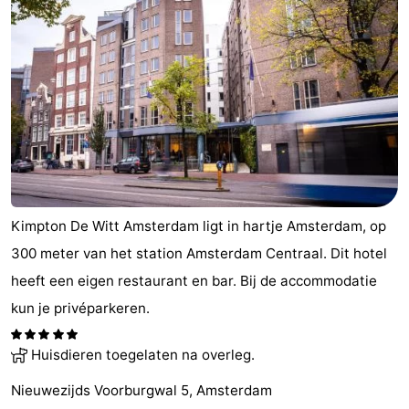
Coffeeshops
Homohoofdstad
Rosse
buurt
Geschiedenis
Diamantstad
Kimpton De Witt Amsterdam ligt in hartje Amsterdam, op
Pleinen
300 meter van het station Amsterdam Centraal. Dit hotel
in
Parken
heeft een eigen restaurant en bar. Bij de accommodatie
kun je privéparkeren.
het
en
Stadsdelen
Huisdieren toegelaten na overleg.
centrum
tuinen
Omgeving
Nieuwezijds Voorburgwal 5, Amsterdam
-