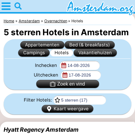
Home
Amsterdam
Home
Amsterdam
Overnachten
Hotels
5 sterren Hotels in Amsterdam
Reisplan
Appartementen
Bed (& breakfasts)
Voor
Campings
Hotels
Vakantiehuizen
kinderen
Voor
Inchecken
jongeren
Gratis
Uitchecken
Zoek en vind
Overnachten
Filter Hotels:
Appartementen
Kaart weergave
Bed
Hyatt Regency Amsterdam
(&
Campings