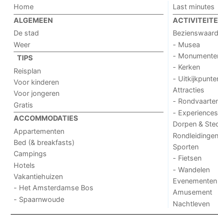
Home
Last minutes
ALGEMEEN
ACTIVITEIT
De stad
Bezienswaar
Weer
- Musea
- Monumente
TIPS
- Kerken
Reisplan
- Uitkijkpunte
Voor kinderen
Attracties
Voor jongeren
- Rondvaarte
Gratis
- Experiences
ACCOMMODATIES
Dorpen & Ste
Appartementen
Rondleidinge
Bed (& breakfasts)
Sporten
Campings
- Fietsen
Hotels
- Wandelen
Vakantiehuizen
Evenementen
- Het Amsterdamse Bos
Amusement
- Spaarnwoude
Nachtleven