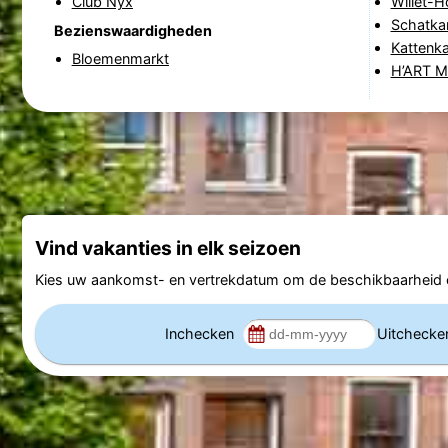
Club Nyx
Willet-
Schatka
Bezienswaardigheden
Kattenka
Bloemenmarkt
H’ART 
Vind vakanties in elk seizoen
Kies uw aankomst- en vertrekdatum om de beschikbaarheid e
Inchecken
Uitcheck