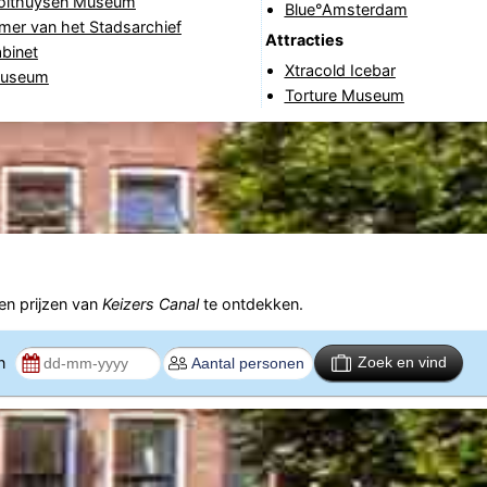
Holthuysen Museum
Blue°Amsterdam
mer van het Stadsarchief
Attracties
binet
Xtracold Icebar
Museum
Torture Museum
n prijzen van
Keizers Canal
te ontdekken.
en
Zoek en vind