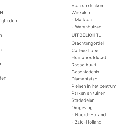
Eten en drinken
Winkelen
EN
- Markten
digheden
- Warenhuizen
n
UITGELICHT...
Grachtengordel
n
Coffeeshops
Homohoofdstad
n
Rosse buurt
Geschiedenis
den
Diamantstad
n
Pleinen in het centrum
Parken en tuinen
Stadsdelen
Omgeving
- Noord-Holland
- Zuid-Holland