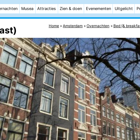
rnachten
Musea
Attracties
Zien & doen
Evenementen
Uitgelicht
P
Home
Amsterdam
Overnachten
Bed (& breakfa
ast)