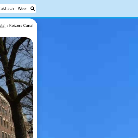
raktisch
Weer
sts)
Keizers Canal