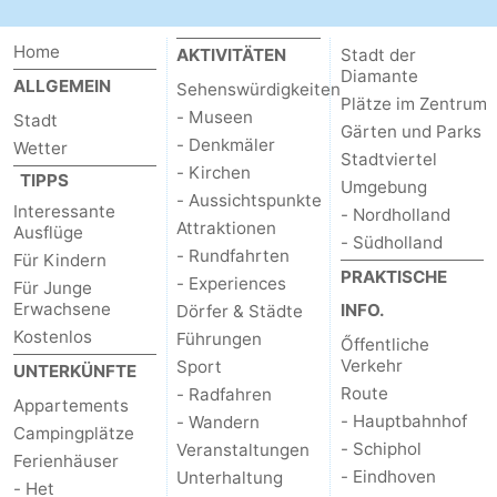
Home
AKTIVITÄTEN
Stadt der
Diamante
ALLGEMEIN
Sehenswürdigkeiten
Plätze im Zentrum
- Museen
Stadt
Gärten und Parks
- Denkmäler
Wetter
Stadtviertel
- Kirchen
TIPPS
Umgebung
- Aussichtspunkte
Interessante
- Nordholland
Attraktionen
Ausflüge
- Südholland
- Rundfahrten
Für Kindern
PRAKTISCHE
- Experiences
Für Junge
Erwachsene
INFO.
Dörfer & Städte
Kostenlos
Führungen
Őffentliche
Verkehr
Sport
UNTERKÜNFTE
Route
- Radfahren
Appartements
- Hauptbahnhof
- Wandern
Campingplätze
- Schiphol
Veranstaltungen
Ferienhäuser
- Eindhoven
Unterhaltung
- Het