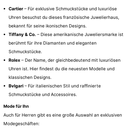
Cartier
– Für exklusive Schmuckstücke und luxuriöse
Homohauptstadt
Uhren besuchst du dieses französische Juwelierhaus,
Rotlichtviertel
bekannt für seine ikonischen Designs.
Tiffany & Co.
– Diese amerikanische Juweliersmarke ist
Geschichte
berühmt für ihre Diamanten und eleganten
Stadt
Schmuckstücke.
Rolex
– Der Name, der gleichbedeutend mit luxuriösen
der
Plätze
Uhren ist. Hier findest du die neuesten Modelle und
Diamante
im
Gärten
klassischen Designs.
Bvlgari
– Für italienischen Stil und raffinierte
Zentrum
und
Stadtviertel
Schmuckstücke und Accessoires.
Parks
Umgebung
Mode für Ihn
-
Auch für Herren gibt es eine große Auswahl an exklusiven
Modegeschäften:
Nordholland
-