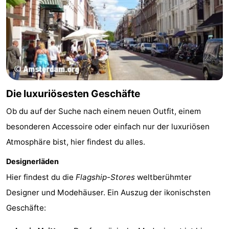
-
Het
-
Amsterdamse
Spaarnwoude
Hotels
Bos
Zimmer
Die luxuriösesten Geschäfte
(mit
Lastminutes
Ob du auf der Suche nach einem neuen Outfit, einem
besonderen Accessoire oder einfach nur der luxuriösen
Frühstück)
Museen
Atmosphäre bist, hier findest du alles.
Attraktionen
Designerläden
Sehen
Hier findest du die
Flagship-Stores
weltberühmter
Designer und Modehäuser. Ein Auszug der ikonischsten
&
-
Geschäfte:
tun
Museen
-