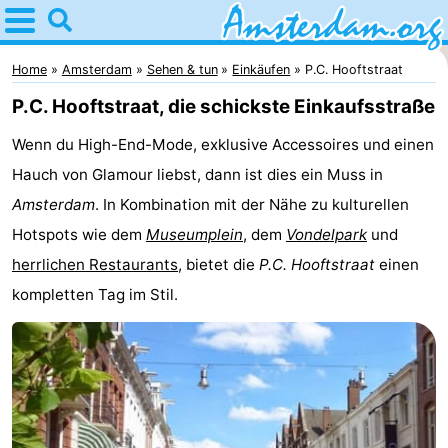
Home
Amsterdam
Home
Amsterdam
Sehen & tun
Einkäufen
P.C. Hooftstraat
P.C. Hooftstraat, die schickste Einkaufsstraße
Interessante
Wenn du High-End-Mode, exklusive Accessoires und einen
Ausflüge
Für
Hauch von Glamour liebst, dann ist dies ein Muss in
Kindern
Für
Amsterdam
. In Kombination mit der Nähe zu kulturellen
Hotspots wie dem
Museumplein
, dem
Vondelpark
und
Junge
Kostenlos
herrlichen Restaurants
, bietet die
P.C. Hooftstraat
einen
Erwachsene
Übernachten
kompletten Tag im Stil.
Appartements
Campingplätze
Ferienhäuser