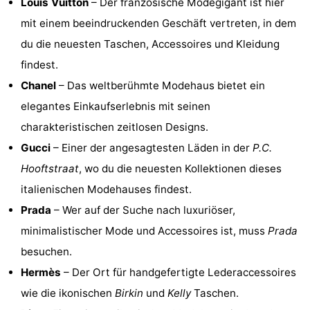
Louis Vuitton
– Der französische Modegigant ist hier
Denkmäler
-
mit einem beeindruckenden Geschäft vertreten, in dem
du die neuesten Taschen, Accessoires und Kleidung
Kirchen
-
findest.
Aussichtspunkte
Attraktionen
Chanel
– Das weltberühmte Modehaus bietet ein
elegantes Einkaufserlebnis mit seinen
-
charakteristischen zeitlosen Designs.
Rundfahrten
-
Gucci
– Einer der angesagtesten Läden in der
P.C.
Hooftstraat
, wo du die neuesten Kollektionen dieses
Experiences
Dörfer
italienischen Modehauses findest.
&
Führungen
Prada
– Wer auf der Suche nach luxuriöser,
minimalistischer Mode und Accessoires ist, muss
Prada
Städte
Sport
besuchen.
-
Hermès
– Der Ort für handgefertigte Lederaccessoires
wie die ikonischen
Birkin
und
Kelly
Taschen.
Radfahren
-