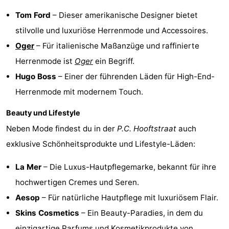
Tom Ford
– Dieser amerikanische Designer bietet
Südholland
Praktisch
stilvolle und luxuriöse Herrenmode und Accessoires.
Forum
Oger
– Für italienische Maßanzüge und raffinierte
Herrenmode ist
Oger
ein Begriff.
Reisebuchshop
Hugo Boss
– Einer der führenden Läden für High-End-
Őffentliche
Herrenmode mit modernem Touch.
Verkehr
Route
Beauty und Lifestyle
Neben Mode findest du in der
P.C. Hooftstraat
auch
Hauptbahnhof
exklusive Schönheitsprodukte und Lifestyle-Läden:
Schiphol
La Mer
– Die Luxus-Hautpflegemarke, bekannt für ihre
Eindhoven
hochwertigen Cremes und Seren.
Aesop
– Für natürliche Hautpflege mit luxuriösem Flair.
Parken
Skins Cosmetics
– Ein Beauty-Paradies, in dem du
Tipps
einzigartige Parfums und Kosmetikprodukte von