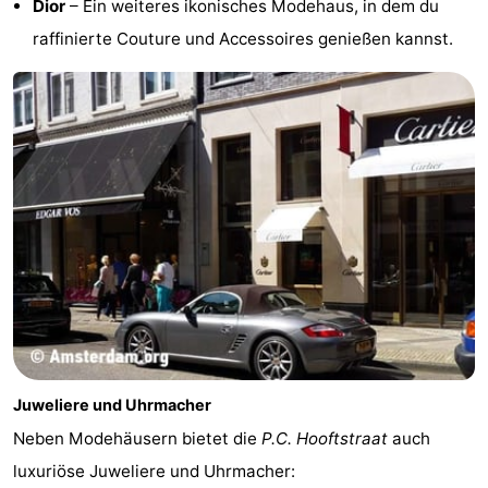
Dior
– Ein weiteres ikonisches Modehaus, in dem du
Wandern
Unterhaltung
raffinierte Couture und Accessoires genießen kannst.
Nachtleben
Essen
und
Einkäufen
trinken
-
Märkte
-
Warenhäuser
Veranstaltungen
Spezial
Juweliere und Uhrmacher
Kanale
Neben Modehäusern bietet die
P.C. Hooftstraat
auch
luxuriöse Juweliere und Uhrmacher:
Coffeeshops