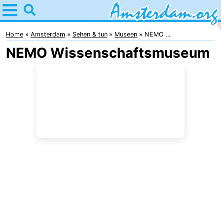
Home
Amsterdam
Home
Amsterdam
Sehen & tun
Museen
NEMO ...
NEMO Wissenschaftsmuseum
Interessante
Ausflüge
Für
Kindern
Für
Junge
Kostenlos
Erwachsene
Übernachten
Appartements
Campingplätze
Ferienhäuser