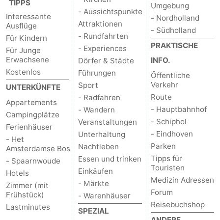
TIPPS
Umgebung
- Aussichtspunkte
Interessante
- Nordholland
Attraktionen
Ausflüge
- Südholland
- Rundfahrten
Für Kindern
PRAKTISCHE
- Experiences
Für Junge
Erwachsene
INFO.
Dörfer & Städte
Kostenlos
Führungen
Őffentliche
Verkehr
Sport
UNTERKÜNFTE
Route
- Radfahren
Appartements
- Hauptbahnhof
- Wandern
Campingplätze
- Schiphol
Veranstaltungen
Ferienhäuser
- Eindhoven
Unterhaltung
- Het
Parken
Nachtleben
Amsterdamse Bos
Tipps für
Essen und trinken
- Spaarnwoude
Touristen
Einkäufen
Hotels
Medizin Adressen
- Märkte
Zimmer (mit
Forum
Frühstück)
- Warenhäuser
Reisebuchshop
Lastminutes
SPEZIAL
ANDERE