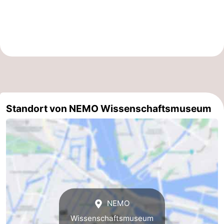
für
Medizin
Touristen
Adressen
Wetter
Kontakt
Standort von NEMO Wissenschaftsmuseum
NEMO
Wissenschaftsmuseum