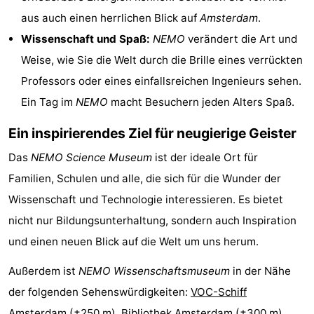
aus auch einen herrlichen Blick auf
Amsterdam
.
Homohauptstadt
Wissenschaft und Spaß:
NEMO
verändert die Art und
Rotlichtviertel
Weise, wie Sie die Welt durch die Brille eines verrückten
Professors oder eines einfallsreichen Ingenieurs sehen.
Geschichte
Ein Tag im
NEMO
macht Besuchern jeden Alters Spaß.
Stadt
Ein inspirierendes Ziel für neugierige Geister
der
Plätze
Das
NEMO Science Museum
ist der ideale Ort für
Familien, Schulen und alle, die sich für die Wunder der
Diamante
im
Gärten
Wissenschaft und Technologie interessieren. Es bietet
Zentrum
und
Stadtviertel
nicht nur Bildungsunterhaltung, sondern auch Inspiration
und einen neuen Blick auf die Welt um uns herum.
Parks
Umgebung
Außerdem ist
NEMO Wissenschaftsmuseum
in der Nähe
-
der folgenden Sehenswürdigkeiten:
VOC-Schiff
Nordholland
-
Amsterdam
(±250 m),
Bibliothek Amsterdam
(±300 m),