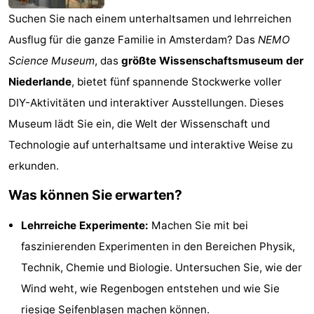
Suchen Sie nach einem unterhaltsamen und lehrreichen
Denkmäler
-
Ausflug für die ganze Familie in Amsterdam? Das
NEMO
Kirchen
-
Science Museum
, das
größte Wissenschaftsmuseum der
Niederlande
, bietet fünf spannende Stockwerke voller
Aussichtspunkte
Attraktionen
DIY-Aktivitäten und interaktiver Ausstellungen. Dieses
-
Museum lädt Sie ein, die Welt der Wissenschaft und
Technologie auf unterhaltsame und interaktive Weise zu
Rundfahrten
-
erkunden.
Experiences
Dörfer
Was können Sie erwarten?
&
Führungen
Lehrreiche Experimente:
Machen Sie mit bei
Städte
Sport
faszinierenden Experimenten in den Bereichen Physik,
Technik, Chemie und Biologie. Untersuchen Sie, wie der
-
Wind weht, wie Regenbogen entstehen und wie Sie
Radfahren
-
riesige Seifenblasen machen können.