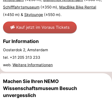
Schifffahrtsmuseum
(±350 m),
MacBike Bike Rental
Südholland
Praktisch
(±450 m) &
Skylounge
(±550 m).
Forum
Kauf jetzt im Voraus Tickets
Reisebuchshop
Fur Information
Őffentliche
Oosterdok 2, Amsterdam
Verkehr
Route
tel. +31 205 313 233
Hauptbahnhof
web.
Weitere Informationen
Schiphol
Machen Sie Ihren NEMO
Eindhoven
Wissenschaftsmuseum Besuch
unvergesslich
Parken
Tipps