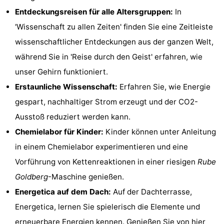
Entdeckungsreisen für alle Altersgruppen:
In
Wandern
Unterhaltung
'Wissenschaft zu allen Zeiten' finden Sie eine Zeitleiste
Nachtleben
wissenschaftlicher Entdeckungen aus der ganzen Welt,
während Sie in 'Reise durch den Geist' erfahren, wie
Essen
unser Gehirn funktioniert.
und
Einkäufen
Erstaunliche Wissenschaft:
Erfahren Sie, wie Energie
gespart, nachhaltiger Strom erzeugt und der CO2-
trinken
-
Ausstoß reduziert werden kann.
Märkte
-
Chemielabor für Kinder:
Kinder können unter Anleitung
in einem Chemielabor experimentieren und eine
Warenhäuser
Veranstaltungen
Vorführung von Kettenreaktionen in einer riesigen
Rube
Spezial
Goldberg
-Maschine genießen.
Energetica auf dem Dach:
Auf der Dachterrasse,
Kanale
Energetica, lernen Sie spielerisch die Elemente und
Coffeeshops
erneuerbare Energien kennen. Genießen Sie von hier