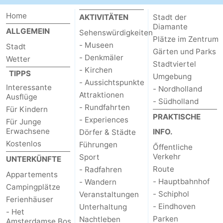
Home
AKTIVITÄTEN
Stadt der
Diamante
ALLGEMEIN
Sehenswürdigkeiten
Plätze im Zentrum
- Museen
Stadt
Gärten und Parks
- Denkmäler
Wetter
Stadtviertel
- Kirchen
TIPPS
Umgebung
- Aussichtspunkte
Interessante
- Nordholland
Attraktionen
Ausflüge
- Südholland
- Rundfahrten
Für Kindern
PRAKTISCHE
- Experiences
Für Junge
Erwachsene
INFO.
Dörfer & Städte
Kostenlos
Führungen
Őffentliche
Verkehr
Sport
UNTERKÜNFTE
Route
- Radfahren
Appartements
- Hauptbahnhof
- Wandern
Campingplätze
- Schiphol
Veranstaltungen
Ferienhäuser
- Eindhoven
Unterhaltung
- Het
Parken
Nachtleben
Amsterdamse Bos