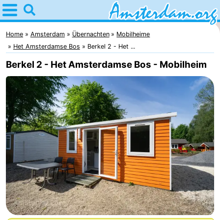
Home
Amsterdam
Home
Amsterdam
Übernachten
Mobilheime
Het Amsterdamse Bos
Berkel 2 - Het ...
Interessante
Berkel 2 - Het Amsterdamse Bos - Mobilheim
Ausflüge
Für
Kindern
Für
Junge
Kostenlos
Erwachsene
Übernachten
Appartements
Campingplätze
Ferienhäuser