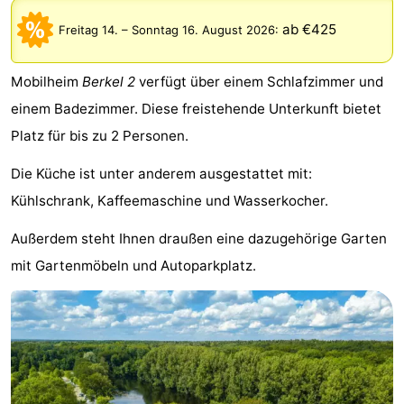
-
ab €425
Freitag 14.
–
Sonntag 16. August 2026
:
Het
-
Mobilheim
Berkel 2
verfügt über einem Schlafzimmer und
Amsterdamse
Spaarnwoude
Hotels
einem Badezimmer. Diese freistehende Unterkunft bietet
Platz für bis zu 2 Personen.
Bos
Zimmer
Die Küche ist unter anderem ausgestattet mit:
(mit
Lastminutes
Kühlschrank, Kaffeemaschine und Wasserkocher.
Frühstück)
Museen
Außerdem steht Ihnen draußen eine dazugehörige Garten
mit Gartenmöbeln und Autoparkplatz.
Attraktionen
Sehen
&
-
tun
Museen
-