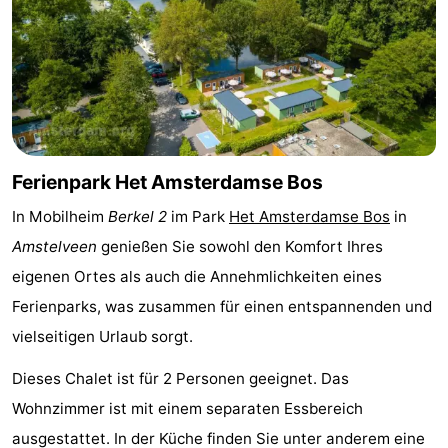
Denkmäler
-
Kirchen
-
Aussichtspunkte
Attraktionen
-
Ferienpark Het Amsterdamse Bos
Rundfahrten
-
In Mobilheim
Berkel 2
im Park
Het Amsterdamse Bos
in
Amstelveen
genießen Sie sowohl den Komfort Ihres
Experiences
Dörfer
eigenen Ortes als auch die Annehmlichkeiten eines
&
Führungen
Ferienparks, was zusammen für einen entspannenden und
vielseitigen Urlaub sorgt.
Städte
Sport
Dieses Chalet ist für 2 Personen geeignet. Das
-
Wohnzimmer ist mit einem separaten Essbereich
Radfahren
-
ausgestattet. In der Küche finden Sie unter anderem eine