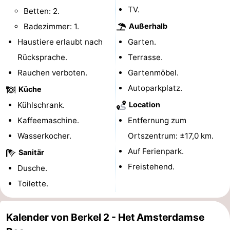
TV.
Betten: 2.
Homohauptstadt
Badezimmer: 1.
Außerhalb
Rotlichtviertel
Haustiere erlaubt nach
Garten.
Rücksprache.
Terrasse.
Geschichte
Rauchen verboten.
Gartenmöbel.
Stadt
Autoparkplatz.
Küche
Kühlschrank.
Location
der
Plätze
Kaffeemaschine.
Entfernung zum
Diamante
im
Gärten
Wasserkocher.
Ortszentrum: ±17,0 km.
Auf Ferienpark.
Sanitär
Zentrum
und
Stadtviertel
Freistehend.
Dusche.
Parks
Umgebung
Toilette.
-
Kalender von Berkel 2 - Het Amsterdamse
Nordholland
-