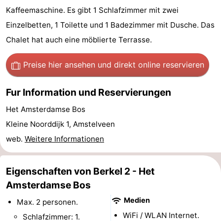
Kaffeemaschine. Es gibt 1 Schlafzimmer mit zwei
Wandern
Unterhaltung
Einzelbetten, 1 Toilette und 1 Badezimmer mit Dusche. Das
Nachtleben
Chalet hat auch eine möblierte Terrasse.
Essen
Preise hier ansehen
und direkt online reservieren
und
Einkäufen
Fur Information und Reservierungen
trinken
-
Het Amsterdamse Bos
Kleine Noorddijk 1, Amstelveen
Märkte
-
web.
Weitere Informationen
Warenhäuser
Veranstaltungen
Spezial
Eigenschaften von Berkel 2 - Het
Amsterdamse Bos
Kanale
Medien
Max. 2 personen.
Coffeeshops
WiFi / WLAN Internet.
Schlafzimmer: 1.