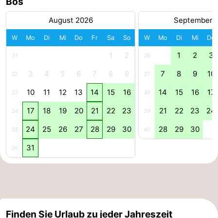
Bos
Südholland
Praktisch
August 2026
September 
Forum
W
Mo
Di
Mi
Do
Fr
Sa
So
W
Mo
Di
Mi
Do
1
2
1
2
3
31
36
Reisebuchshop
3
4
5
6
7
8
9
7
8
9
10
32
37
Őffentliche
10
11
12
13
14
15
16
14
15
16
17
33
38
Verkehr
Route
17
18
19
20
21
22
23
21
22
23
24
34
39
Hauptbahnhof
24
25
26
27
28
29
30
28
29
30
35
40
Schiphol
31
36
Eindhoven
Parken
Tipps
Finden Sie Urlaub zu jeder Jahreszeit