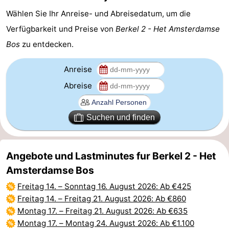
Wählen Sie Ihr Anreise- und Abreisedatum, um die
für
Medizin
Verfügbarkeit und Preise von
Berkel 2 - Het Amsterdamse
Touristen
Adressen
Wetter
Bos
zu entdecken.
Kontakt
Anreise
Abreise
Suchen und finden
Angebote und Lastminutes fur Berkel 2 - Het
Amsterdamse Bos
Freitag 14.
–
Sonntag 16. August 2026
: Ab €425
Freitag 14.
–
Freitag 21. August 2026
: Ab €860
Montag 17.
–
Freitag 21. August 2026
: Ab €635
Montag 17.
–
Montag 24. August 2026
: Ab €1.100