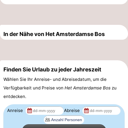
Südholland
Praktisch
Forum
In der Nähe von Het Amsterdamse Bos
Reisebuchshop
Őffentliche
Verkehr
Route
Finden Sie Urlaub zu jeder Jahreszeit
Hauptbahnhof
Wählen Sie Ihr Anreise- und Abreisedatum, um die
Schiphol
Verfügbarkeit und Preise von
Het Amsterdamse Bos
zu
entdecken.
Eindhoven
Anreise
Abreise
Parken
Tipps