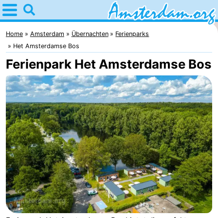
Home
Amsterdam
Home
Amsterdam
Übernachten
Ferienparks
Het Amsterdamse Bos
Interessante
Ferienpark Het Amsterdamse Bos
Ausflüge
Für
Kindern
Für
Junge
Kostenlos
Erwachsene
Übernachten
Appartements
Campingplätze
Ferienhäuser