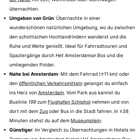
übernachten.
Wandern
Unterhaltung
Umgeben von Grün
: Übernachte in einer
Nachtleben
wunderschönen natürlichen Umgebung, wo du zwischen
den schottischen Hochlandrindern wanderst und die
Essen
Ruhe und Weite genießt. Ideal für Fahrradtouren und
und
Einkäufen
Spaziergänge durch
Het
Amsterdamse Bos
und die
umliegenden Polder.
trinken
-
Nahe bei Amsterdam
: Mit dem Fahrrad (±11 km) oder
Märkte
-
den
öffentlichen Verkehrsmitteln
gelangst du einfach
ins Herz von
Amsterdam
. Vom Park aus kannst du
Warenhäuser
Veranstaltungen
Buslinie 199
zum
Flughafen Schiphol
nehmen und von
Spezial
dort mit dem
Zug
oder Bus in die Stadt fahren. In ±38
Minuten stehst du auf dem
Museumplein
.
Kanale
Günstiger
: Im Vergleich zu Übernachtungen in Hotels im
Coffeeshops