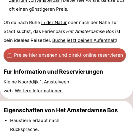
Zentrum von Amsterdam
bietet
Het
Amsterdamse Bos
oft einen günstigeren Preis.
Homohauptstadt
Ob du nach Ruhe
in der Natur
oder nach der Nähe zur
Rotlichtviertel
Stadt suchst, das Ferienpark
Het
Amsterdamse Bos
ist
Geschichte
dein ideales Reiseziel.
Buche jetzt deinen Aufenthalt
!
Stadt
Preise hier ansehen
und direkt online reservieren
der
Plätze
Fur Information und Reservierungen
Diamante
im
Gärten
Kleine Noorddijk 1, Amstelveen
Zentrum
und
Stadtviertel
web.
Weitere Informationen
Parks
Umgebung
Eigenschaften von Het Amsterdamse Bos
-
Haustiere erlaubt nach
Rücksprache.
Nordholland
-