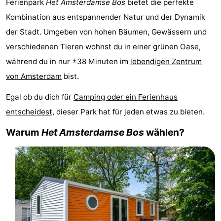
Ferienpark
Het
Amsterdamse Bos
bietet die perfekte
-
Kombination aus entspannender Natur und der Dynamik
der Stadt. Umgeben von hohen Bäumen, Gewässern und
Het
-
verschiedenen Tieren wohnst du in einer grünen Oase,
Amsterdamse
Spaarnwoude
Hotels
während du in nur ±38 Minuten im
lebendigen Zentrum
von Amsterdam
bist.
Bos
Zimmer
Egal ob du dich für
Camping oder ein Ferienhaus
(mit
Lastminutes
entscheidest
, dieser Park hat für jeden etwas zu bieten.
Frühstück)
Museen
Warum
Het
Amsterdamse Bos
wählen?
Attraktionen
Sehen
&
-
tun
Museen
-