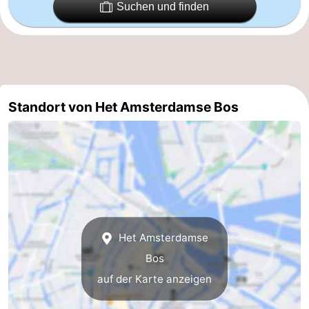
Suchen und finden
für
Medizin
Touristen
Adressen
Wetter
Kontakt
Standort von Het Amsterdamse Bos
Het Amsterdamse
Bos
auf der Karte anzeigen