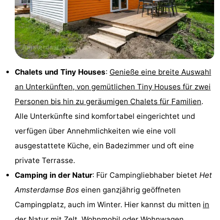
Denkmäler
-
Kirchen
-
Aussichtspunkte
Attraktionen
Chalets und Tiny Houses
:
Genieße eine breite Auswahl
-
an Unterkünften, von gemütlichen Tiny Houses für zwei
Personen bis hin zu geräumigen Chalets für Familien
.
Rundfahrten
-
Alle Unterkünfte sind komfortabel eingerichtet und
Experiences
Dörfer
verfügen über Annehmlichkeiten wie eine voll
ausgestattete Küche, ein Badezimmer und oft eine
&
Führungen
private Terrasse.
Städte
Sport
Camping in der Natur
: Für Campingliebhaber bietet
Het
Amsterdamse Bos
einen ganzjährig geöffneten
-
Campingplatz, auch im Winter. Hier kannst du mitten
in
Radfahren
-
der Natur
mit Zelt, Wohnmobil oder Wohnwagen