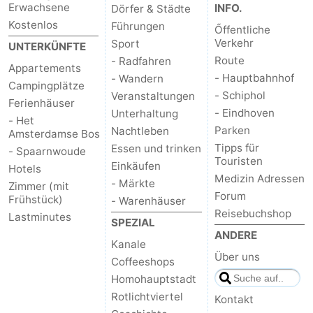
Erwachsene
INFO.
Dörfer & Städte
Kostenlos
Führungen
Őffentliche
Verkehr
Sport
UNTERKÜNFTE
Route
- Radfahren
Appartements
- Hauptbahnhof
- Wandern
Campingplätze
- Schiphol
Veranstaltungen
Ferienhäuser
- Eindhoven
Unterhaltung
- Het
Parken
Nachtleben
Amsterdamse Bos
Tipps für
Essen und trinken
- Spaarnwoude
Touristen
Einkäufen
Hotels
Medizin Adressen
- Märkte
Zimmer (mit
Forum
Frühstück)
- Warenhäuser
Reisebuchshop
Lastminutes
SPEZIAL
ANDERE
Kanale
Über uns
Coffeeshops
Homohauptstadt
Rotlichtviertel
Kontakt