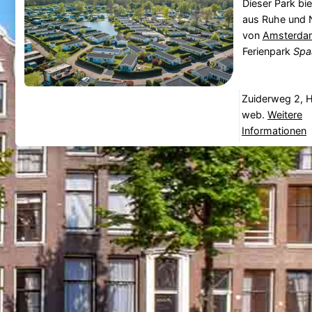
Dieser Park bi
aus Ruhe und N
von
Amsterda
Ferienpark
Spa
Zuiderweg 2, 
web.
Weitere
Informationen