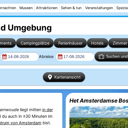
rnachten
Museen
Attraktionen
Sehen & tun
Veranstaltungen
Spezia
d Umgebung
ements
Campingplätze
Ferienhäuser
Hotels
Zimmer 
Abreise
Suchen und 
Kartenansicht
Het Amsterdamse Bo
arnwoude
liegt mitten
in der
 du auch in ±30 Minuten im
ntrum von Amsterdam
bist.