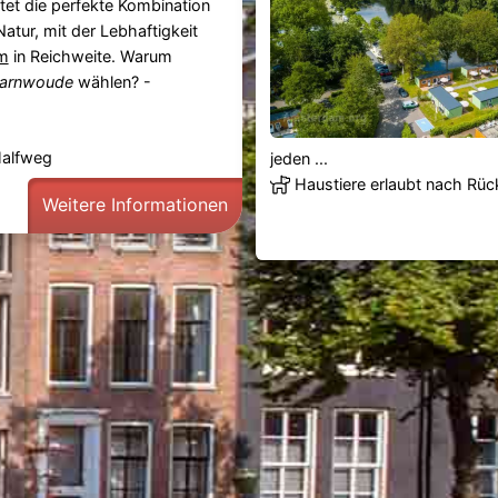
etet die perfekte Kombination
atur, mit der Lebhaftigkeit
m
in Reichweite. Warum
arnwoude
wählen? -
Halfweg
jeden ...
Haustiere erlaubt nach Rü
Weitere Informationen