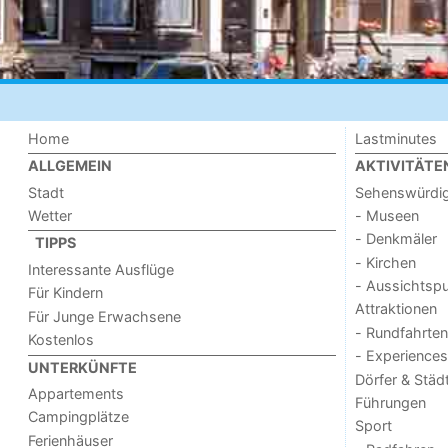
Home
Lastminutes
ALLGEMEIN
AKTIVITÄTE
Stadt
Sehenswürdig
Wetter
- Museen
- Denkmäler
TIPPS
- Kirchen
Interessante Ausflüge
- Aussichtsp
Für Kindern
Attraktionen
Für Junge Erwachsene
- Rundfahrten
Kostenlos
- Experiences
UNTERKÜNFTE
Dörfer & Städ
Appartements
Führungen
Campingplätze
Sport
Ferienhäuser