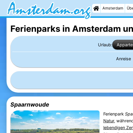
Amsterdam
Übe
Ferienparks in Amsterdam
un
Urlaub:
Appart
Anreise
Spaarnwoude
Ferienpark
Spa
Natur
, während
lebendigen Ze