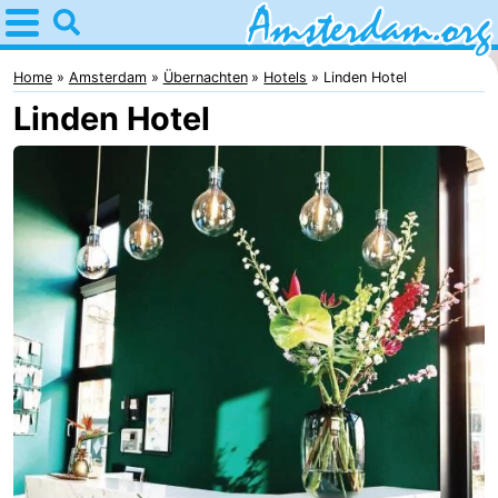
Home
Amsterdam
Home
Amsterdam
Übernachten
Hotels
Linden Hotel
Linden Hotel
Interessante
Ausflüge
Für
Kindern
Für
Junge
Kostenlos
Erwachsene
Übernachten
Appartements
Campingplätze
Ferienhäuser