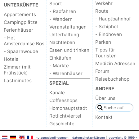
Verkehr
Sport
UNTERKÜNFTE
Route
- Radfahren
Appartements
- Hauptbahnhof
- Wandern
Campingplätze
- Schiphol
Veranstaltungen
Ferienhäuser
- Eindhoven
Unterhaltung
- Het
Parken
Nachtleben
Amsterdamse Bos
Tipps für
Essen und trinken
- Spaarnwoude
Touristen
Einkäufen
Hotels
Medizin Adressen
- Märkte
Zimmer (mit
Forum
Frühstück)
- Warenhäuser
Reisebuchshop
Lastminutes
SPEZIAL
ANDERE
Kanale
Über uns
Coffeeshops
Homohauptstadt
Rotlichtviertel
Kontakt
Geschichte
nutzungsbedingungen
|
datenschutzerklärung
|
copyright © 1999 -