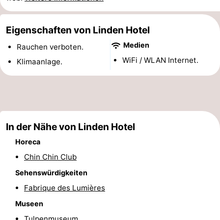
Denkmäler
-
Eigenschaften von Linden Hotel
Kirchen
-
Medien
Rauchen verboten.
Aussichtspunkte
Attraktionen
WiFi / WLAN Internet.
Klimaanlage.
-
Rundfahrten
-
Experiences
Dörfer
In der Nähe von Linden Hotel
Horeca
&
Führungen
Chin Chin Club
Städte
Sport
Sehenswürdigkeiten
Fabrique des Lumières
-
Museen
Radfahren
-
Tulpenmuseum