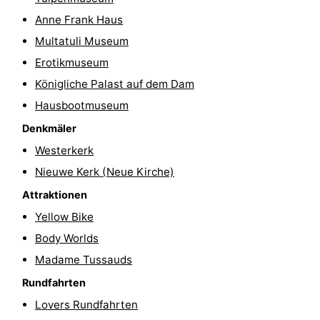
Anne Frank Haus
Wandern
Unterhaltung
Multatuli Museum
Nachtleben
Erotikmuseum
Königliche Palast auf dem Dam
Essen
Hausbootmuseum
und
Einkäufen
Denkmäler
trinken
-
Westerkerk
Nieuwe Kerk (Neue Kirche)
Märkte
-
Attraktionen
Warenhäuser
Veranstaltungen
Yellow Bike
Body Worlds
Spezial
Madame Tussauds
Kanale
Rundfahrten
Lovers Rundfahrten
Coffeeshops