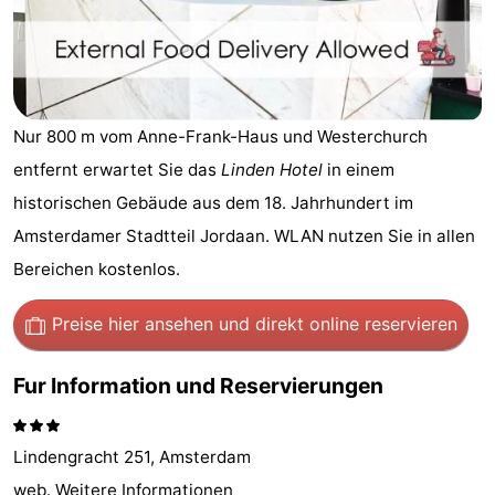
-
Het
-
Amsterdamse
Spaarnwoude
Hotels
Nur 800 m vom Anne-Frank-Haus und Westerchurch
entfernt erwartet Sie das
Linden Hotel
in einem
Bos
Zimmer
historischen Gebäude aus dem 18. Jahrhundert im
(mit
Lastminutes
Amsterdamer Stadtteil Jordaan. WLAN nutzen Sie in allen
Bereichen kostenlos.
Frühstück)
Museen
Preise hier ansehen
und direkt online reservieren
Attraktionen
Sehen
Fur Information und Reservierungen
&
-
Lindengracht 251, Amsterdam
tun
Museen
-
web.
Weitere Informationen