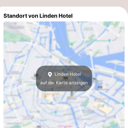
Südholland
Praktisch
Standort von Linden Hotel
Forum
Reisebuchshop
Őffentliche
Verkehr
Route
Hauptbahnhof
Linden Hotel
auf der Karte anzeigen
Schiphol
Eindhoven
Parken
Tipps