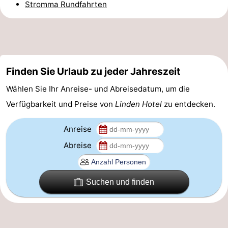
Stromma Rundfahrten
Homohauptstadt
Rotlichtviertel
Geschichte
Finden Sie Urlaub zu jeder Jahreszeit
Stadt
Wählen Sie Ihr Anreise- und Abreisedatum, um die
Verfügbarkeit und Preise von
Linden Hotel
zu entdecken.
der
Plätze
Anreise
Diamante
im
Gärten
Abreise
Zentrum
und
Stadtviertel
Parks
Umgebung
Suchen und finden
-
Nordholland
-