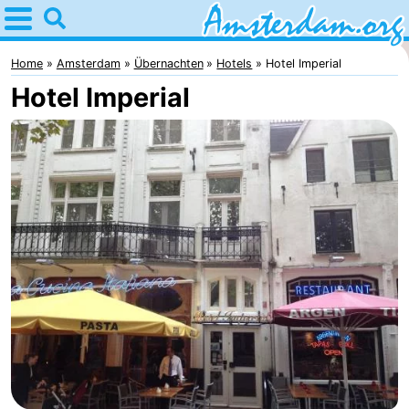
Home
Amsterdam
Home
Amsterdam
Übernachten
Hotels
Hotel Imperial
Hotel Imperial
Interessante
Ausflüge
Für
Kindern
Für
Junge
Kostenlos
Erwachsene
Übernachten
Appartements
Campingplätze
Ferienhäuser