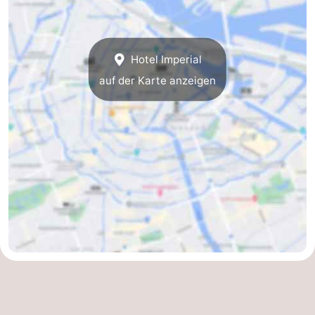
Südholland
Praktisch
Forum
Hotel Imperial
auf der Karte anzeigen
Reisebuchshop
Őffentliche
Verkehr
Route
Hauptbahnhof
Schiphol
Eindhoven
Parken
Tipps