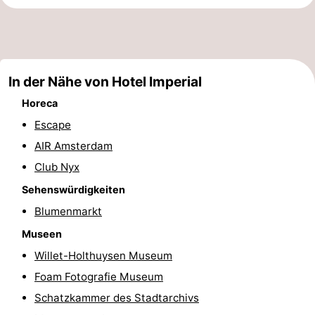
Denkmäler
-
Kirchen
-
In der Nähe von Hotel Imperial
Aussichtspunkte
Attraktionen
Horeca
-
Escape
Rundfahrten
-
AIR Amsterdam
Club Nyx
Experiences
Dörfer
Sehenswürdigkeiten
&
Führungen
Blumenmarkt
Museen
Städte
Sport
Willet-Holthuysen Museum
-
Foam Fotografie Museum
Schatzkammer des Stadtarchivs
Radfahren
-