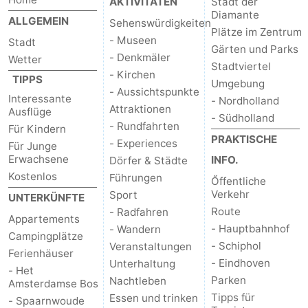
AKTIVITÄTEN
Stadt der
Diamante
ALLGEMEIN
Sehenswürdigkeiten
Plätze im Zentrum
- Museen
Stadt
Gärten und Parks
- Denkmäler
Wetter
Stadtviertel
- Kirchen
TIPPS
Umgebung
- Aussichtspunkte
Interessante
- Nordholland
Attraktionen
Ausflüge
- Südholland
- Rundfahrten
Für Kindern
PRAKTISCHE
- Experiences
Für Junge
Erwachsene
INFO.
Dörfer & Städte
Kostenlos
Führungen
Őffentliche
Verkehr
Sport
UNTERKÜNFTE
Route
- Radfahren
Appartements
- Hauptbahnhof
- Wandern
Campingplätze
- Schiphol
Veranstaltungen
Ferienhäuser
- Eindhoven
Unterhaltung
- Het
Parken
Nachtleben
Amsterdamse Bos
Tipps für
Essen und trinken
- Spaarnwoude