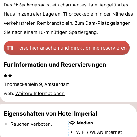
Das
Hotel Imperial
ist ein charmantes, familiengeführtes
-
Haus in zentraler Lage am Thorbeckeplein in der Nähe des
Het
-
verkehrsfreien Rembrandtplein. Zum Dam-Platz gelangen
Sie nach einem 10-minütigen Spaziergang.
Amsterdamse
Spaarnwoude
Hotels
Preise hier ansehen
und direkt online reservieren
Bos
Zimmer
(mit
Lastminutes
Fur Information und Reservierungen
Frühstück)
Museen
Thorbeckeplein 9, Amsterdam
Attraktionen
web.
Weitere Informationen
Sehen
Eigenschaften von Hotel Imperial
&
-
Medien
Rauchen verboten.
tun
Museen
-
WiFi / WLAN Internet.