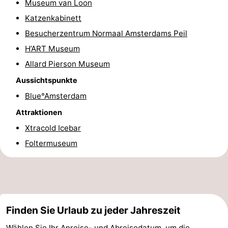
Museum van Loon
Wandern
Unterhaltung
Katzenkabinett
Besucherzentrum Normaal Amsterdams Peil
Nachtleben
H’ART Museum
Essen
Allard Pierson Museum
Aussichtspunkte
und
Einkäufen
Blue°Amsterdam
trinken
-
Attraktionen
Xtracold Icebar
Märkte
-
Foltermuseum
Warenhäuser
Veranstaltungen
Spezial
Kanale
Finden Sie Urlaub zu jeder Jahreszeit
Coffeeshops
Wählen Sie Ihr Anreise- und Abreisedatum, um die