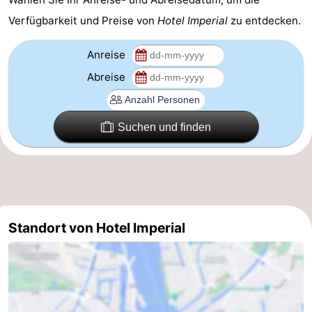
Verfügbarkeit und Preise von
Hotel Imperial
zu entdecken.
Homohauptstadt
Rotlichtviertel
Anreise
Abreise
Geschichte
Stadt
Suchen und finden
der
Plätze
Diamante
im
Gärten
Zentrum
und
Stadtviertel
Standort von Hotel Imperial
Parks
Umgebung
-
Nordholland
-