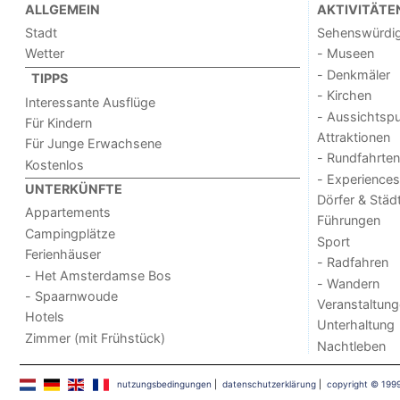
ALLGEMEIN
AKTIVITÄTE
Stadt
Sehenswürdig
Wetter
- Museen
- Denkmäler
TIPPS
- Kirchen
Interessante Ausflüge
- Aussichtsp
Für Kindern
Attraktionen
Für Junge Erwachsene
- Rundfahrten
Kostenlos
- Experiences
UNTERKÜNFTE
Dörfer & Städ
Appartements
Führungen
Campingplätze
Sport
Ferienhäuser
- Radfahren
- Het Amsterdamse Bos
- Wandern
- Spaarnwoude
Veranstaltun
Hotels
Unterhaltung
Zimmer (mit Frühstück)
Nachtleben
nutzungsbedingungen
|
datenschutzerklärung
|
copyright © 199