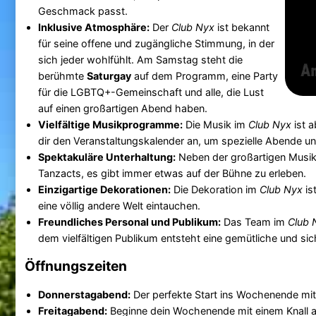
Geschmack passt.
Inklusive Atmosphäre:
Der
Club Nyx
ist bekannt
für seine offene und zugängliche Stimmung, in der
sich jeder wohlfühlt. Am Samstag steht die
berühmte
Saturgay
auf dem Programm, eine Party
für die LGBTQ+-Gemeinschaft und alle, die Lust
auf einen großartigen Abend haben.
Vielfältige Musikprogramme:
Die Musik im
Club Nyx
ist 
dir den Veranstaltungskalender an, um spezielle Abende un
Spektakuläre Unterhaltung:
Neben der großartigen Musik
Tanzacts, es gibt immer etwas auf der Bühne zu erleben.
Einzigartige Dekorationen:
Die Dekoration im
Club Nyx
is
eine völlig andere Welt eintauchen.
Freundliches Personal und Publikum:
Das Team im
Club 
dem vielfältigen Publikum entsteht eine gemütliche und si
Öffnungszeiten
Donnerstagabend:
Der perfekte Start ins Wochenende mi
Freitagabend:
Beginne dein Wochenende mit einem Knall au