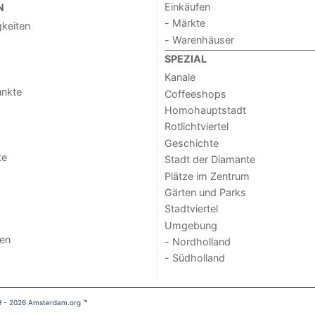
Einkäufen
N
- Märkte
keiten
- Warenhäuser
SPEZIAL
Kanale
unkte
Coffeeshops
Homohauptstadt
Rotlichtviertel
Geschichte
te
Stadt der Diamante
Plätze im Zentrum
Gärten und Parks
Stadtviertel
Umgebung
gen
- Nordholland
- Südholland
9 - 2026 Amsterdam.org
™