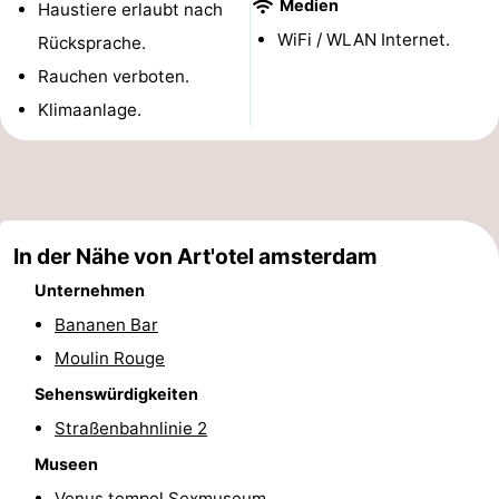
Medien
Haustiere erlaubt nach
Denkmäler
-
WiFi / WLAN Internet.
Rücksprache.
Rauchen verboten.
Kirchen
-
Klimaanlage.
Aussichtspunkte
Attraktionen
-
Rundfahrten
-
In der Nähe von Art'otel amsterdam
Experiences
Dörfer
Unternehmen
Bananen Bar
&
Führungen
Moulin Rouge
Städte
Sport
Sehenswürdigkeiten
Straßenbahnlinie 2
-
Museen
Radfahren
-
Venus tempel Sexmuseum