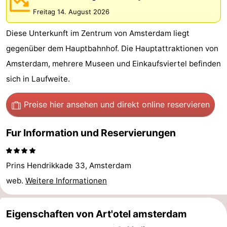
-
Freitag 14. August 2026
Diese Unterkunft im Zentrum von Amsterdam liegt
Het
-
gegenüber dem Hauptbahnhof. Die Hauptattraktionen von
Amsterdamse
Spaarnwoude
Hotels
Amsterdam, mehrere Museen und Einkaufsviertel befinden
sich in Laufweite.
Bos
Zimmer
(mit
Lastminutes
Preise hier ansehen
und direkt online reservieren
Frühstück)
Museen
Fur Information und Reservierungen
Attraktionen
Prins Hendrikkade 33, Amsterdam
Sehen
web.
Weitere Informationen
&
-
Eigenschaften von Art'otel amsterdam
tun
Museen
-