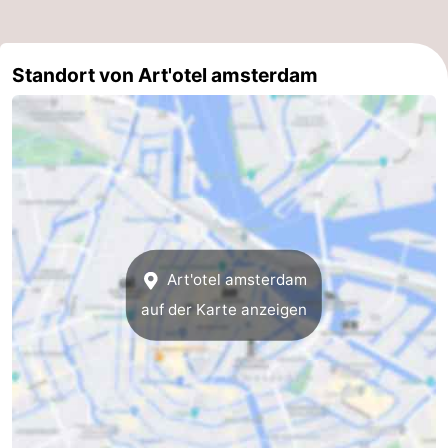
Südholland
Praktisch
Standort von Art'otel amsterdam
Forum
Reisebuchshop
Őffentliche
Verkehr
Route
Hauptbahnhof
Art'otel amsterdam
Schiphol
auf der Karte anzeigen
Eindhoven
Parken
Tipps