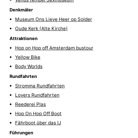
Wandern
Unterhaltung
Denkmäler
Museum Ons Lieve Heer op Solder
Nachtleben
Oude Kerk (Alte Kirche)
Essen
Attraktionen
Hop on Hop off Amsterdam bustour
und
Einkäufen
Yellow Bike
trinken
-
Body Worlds
Rundfahrten
Märkte
-
Stromma Rundfahrten
Warenhäuser
Veranstaltungen
Lovers Rundfahrten
Reederei Plas
Spezial
Hop On Hop Off Boot
Kanale
Fährboot über das IJ
Führungen
Coffeeshops