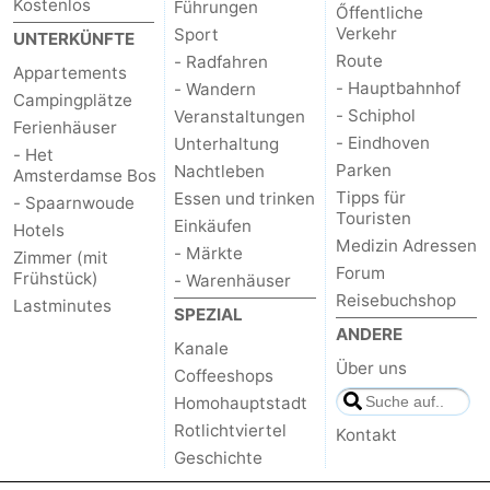
Kostenlos
Führungen
Őffentliche
Verkehr
Sport
UNTERKÜNFTE
Route
- Radfahren
Appartements
- Hauptbahnhof
- Wandern
Campingplätze
- Schiphol
Veranstaltungen
Ferienhäuser
- Eindhoven
Unterhaltung
- Het
Parken
Nachtleben
Amsterdamse Bos
Tipps für
Essen und trinken
- Spaarnwoude
Touristen
Einkäufen
Hotels
Medizin Adressen
- Märkte
Zimmer (mit
Forum
Frühstück)
- Warenhäuser
Reisebuchshop
Lastminutes
SPEZIAL
ANDERE
Kanale
Über uns
Coffeeshops
Homohauptstadt
Rotlichtviertel
Kontakt
Geschichte