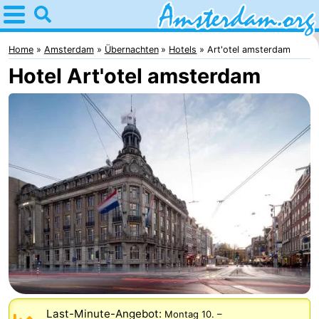
Home
Amsterdam
Home
Amsterdam
Übernachten
Hotels
Art'otel amsterdam
Hotel Art'otel amsterdam
Interessante
Ausflüge
Für
Kindern
Für
Junge
Kostenlos
Erwachsene
Übernachten
Appartements
Campingplätze
Ferienhäuser
Last-Minute-Angebot:
Montag 10.
–