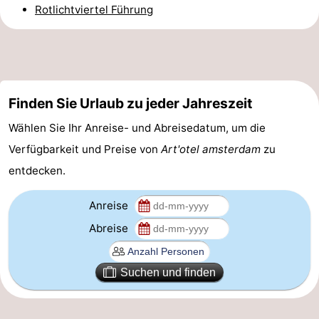
Rotlichtviertel Führung
Homohauptstadt
Rotlichtviertel
Geschichte
Finden Sie Urlaub zu jeder Jahreszeit
Stadt
Wählen Sie Ihr Anreise- und Abreisedatum, um die
Verfügbarkeit und Preise von
Art'otel amsterdam
zu
der
Plätze
entdecken.
Diamante
im
Gärten
Anreise
Zentrum
und
Stadtviertel
Abreise
Parks
Umgebung
Suchen und finden
-
Nordholland
-