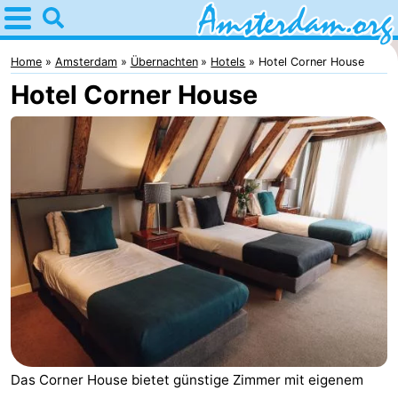
Home
Amsterdam
Home
Amsterdam
Übernachten
Hotels
Hotel Corner House
Hotel Corner House
Interessante
Ausflüge
Für
Kindern
Für
Junge
Kostenlos
Erwachsene
Übernachten
Appartements
Campingplätze
Ferienhäuser
Das Corner House bietet günstige Zimmer mit eigenem