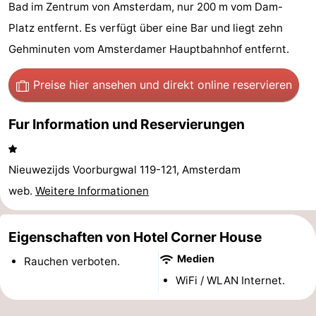
Bad im Zentrum von Amsterdam, nur 200 m vom Dam-
-
Platz entfernt. Es verfügt über eine Bar und liegt zehn
Het
-
Gehminuten vom Amsterdamer Hauptbahnhof entfernt.
Amsterdamse
Spaarnwoude
Hotels
Preise hier ansehen
und direkt online reservieren
Bos
Zimmer
Fur Information und Reservierungen
(mit
Lastminutes
Nieuwezijds Voorburgwal 119-121, Amsterdam
Frühstück)
Museen
web.
Weitere Informationen
Attraktionen
Eigenschaften von Hotel Corner House
Sehen
Medien
Rauchen verboten.
&
-
WiFi / WLAN Internet.
tun
Museen
-