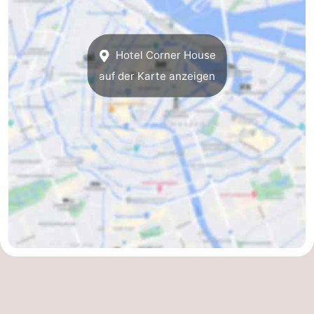
Südholland
Praktisch
Forum
Hotel Corner House
auf der Karte anzeigen
Reisebuchshop
Őffentliche
Verkehr
Route
Hauptbahnhof
Schiphol
Eindhoven
Parken
Tipps