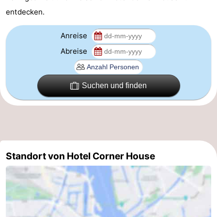
entdecken.
Homohauptstadt
Anreise
Rotlichtviertel
Abreise
Geschichte
Stadt
Suchen und finden
der
Plätze
Diamante
im
Gärten
Zentrum
und
Stadtviertel
Standort von Hotel Corner House
Parks
Umgebung
-
Nordholland
-