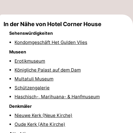
Denkmäler
-
Kirchen
-
In der Nähe von Hotel Corner House
Sehenswürdigkeiten
Aussichtspunkte
Attraktionen
Kondomgeschäft Het Gulden Vlies
-
Museen
Erotikmuseum
Rundfahrten
-
Königliche Palast auf dem Dam
Experiences
Dörfer
Multatuli Museum
Schützengalerie
&
Führungen
Haschisch-, Marihuana- & Hanfmuseum
Städte
Sport
Denkmäler
-
Nieuwe Kerk (Neue Kirche)
Oude Kerk (Alte Kirche)
Radfahren
-