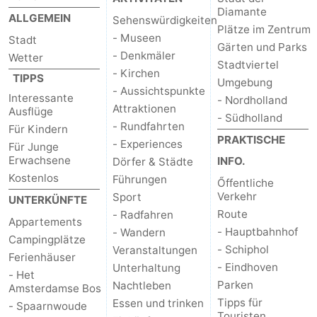
Diamante
ALLGEMEIN
Sehenswürdigkeiten
Plätze im Zentrum
- Museen
Stadt
Gärten und Parks
- Denkmäler
Wetter
Stadtviertel
- Kirchen
TIPPS
Umgebung
- Aussichtspunkte
Interessante
- Nordholland
Attraktionen
Ausflüge
- Südholland
- Rundfahrten
Für Kindern
PRAKTISCHE
- Experiences
Für Junge
Erwachsene
INFO.
Dörfer & Städte
Kostenlos
Führungen
Őffentliche
Verkehr
Sport
UNTERKÜNFTE
Route
- Radfahren
Appartements
- Hauptbahnhof
- Wandern
Campingplätze
- Schiphol
Veranstaltungen
Ferienhäuser
- Eindhoven
Unterhaltung
- Het
Parken
Nachtleben
Amsterdamse Bos
Tipps für
Essen und trinken
- Spaarnwoude
Touristen