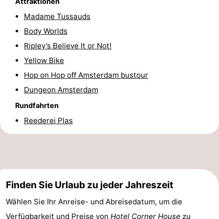
Attraktionen
Wandern
Unterhaltung
Madame Tussauds
Body Worlds
Nachtleben
Ripley’s Believe It or Not!
Essen
Yellow Bike
Hop on Hop off Amsterdam bustour
und
Einkäufen
Dungeon Amsterdam
trinken
-
Rundfahrten
Reederei Plas
Märkte
-
Warenhäuser
Veranstaltungen
Spezial
Finden Sie Urlaub zu jeder Jahreszeit
Kanale
Wählen Sie Ihr Anreise- und Abreisedatum, um die
Coffeeshops
Verfügbarkeit und Preise von
Hotel Corner House
zu