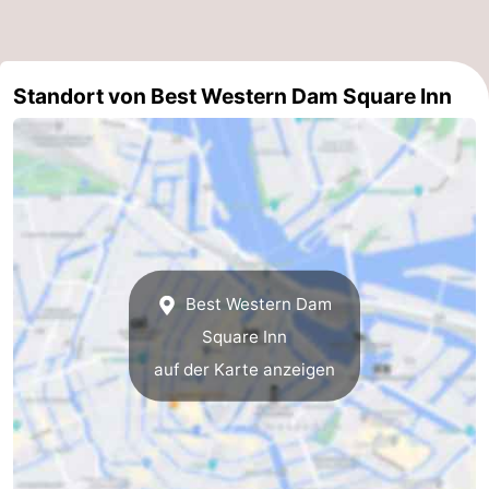
Südholland
Praktisch
Forum
Standort von Best Western Dam Square Inn
Reisebuchshop
Őffentliche
Verkehr
Route
Hauptbahnhof
Best Western Dam
Schiphol
Square Inn
auf der Karte anzeigen
Eindhoven
Parken
Tipps