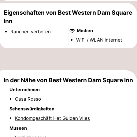
Denkmäler
-
Eigenschaften von Best Western Dam Square
Inn
Kirchen
-
Medien
Rauchen verboten.
Aussichtspunkte
Attraktionen
WiFi / WLAN Internet.
-
Rundfahrten
-
Experiences
Dörfer
In der Nähe von Best Western Dam Square Inn
Unternehmen
&
Führungen
Casa Rosso
Städte
Sport
Sehenswürdigkeiten
-
Kondomgeschäft Het Gulden Vlies
Museen
Radfahren
-