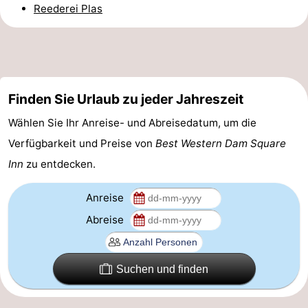
Reederei Plas
Homohauptstadt
Rotlichtviertel
Geschichte
Finden Sie Urlaub zu jeder Jahreszeit
Stadt
Wählen Sie Ihr Anreise- und Abreisedatum, um die
Verfügbarkeit und Preise von
Best Western Dam Square
der
Plätze
Inn
zu entdecken.
Diamante
im
Gärten
Anreise
Zentrum
und
Stadtviertel
Abreise
Parks
Umgebung
-
Suchen und finden
Nordholland
-