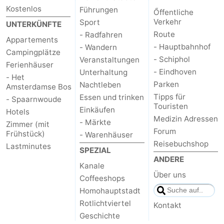
Kostenlos
Führungen
Őffentliche
Verkehr
Sport
UNTERKÜNFTE
Route
- Radfahren
Appartements
- Hauptbahnhof
- Wandern
Campingplätze
- Schiphol
Veranstaltungen
Ferienhäuser
- Eindhoven
Unterhaltung
- Het
Parken
Nachtleben
Amsterdamse Bos
Tipps für
Essen und trinken
- Spaarnwoude
Touristen
Einkäufen
Hotels
Medizin Adressen
- Märkte
Zimmer (mit
Forum
Frühstück)
- Warenhäuser
Reisebuchshop
Lastminutes
SPEZIAL
ANDERE
Kanale
Über uns
Coffeeshops
Homohauptstadt
Rotlichtviertel
Kontakt
Geschichte