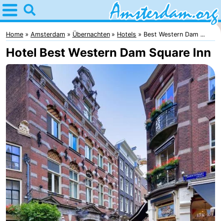
Home
Amsterdam
Home
Amsterdam
Übernachten
Hotels
Best Western Dam ...
Hotel Best Western Dam Square Inn
Interessante
Ausflüge
Für
Kindern
Für
Junge
Kostenlos
Erwachsene
Übernachten
Appartements
Campingplätze
Ferienhäuser