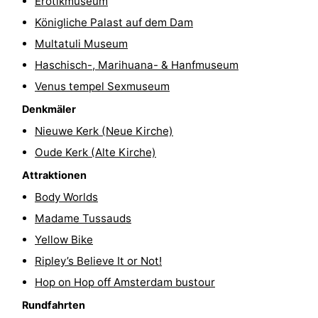
Erotikmuseum
Wandern
Unterhaltung
Königliche Palast auf dem Dam
Multatuli Museum
Nachtleben
Haschisch-, Marihuana- & Hanfmuseum
Essen
Venus tempel Sexmuseum
Denkmäler
und
Einkäufen
Nieuwe Kerk (Neue Kirche)
trinken
-
Oude Kerk (Alte Kirche)
Attraktionen
Märkte
-
Body Worlds
Warenhäuser
Veranstaltungen
Madame Tussauds
Yellow Bike
Spezial
Ripley’s Believe It or Not!
Kanale
Hop on Hop off Amsterdam bustour
Rundfahrten
Coffeeshops