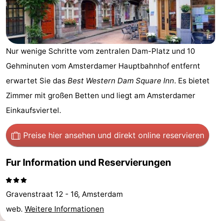
-
Het
-
Nur wenige Schritte vom zentralen Dam-Platz und 10
Amsterdamse
Spaarnwoude
Hotels
Gehminuten vom Amsterdamer Hauptbahnhof entfernt
Bos
Zimmer
erwartet Sie das
Best Western Dam Square Inn
. Es bietet
Zimmer mit großen Betten und liegt am Amsterdamer
(mit
Lastminutes
Einkaufsviertel.
Frühstück)
Museen
Preise hier ansehen
und direkt online reservieren
Attraktionen
Fur Information und Reservierungen
Sehen
&
-
Gravenstraat 12 - 16, Amsterdam
web.
Weitere Informationen
tun
Museen
-