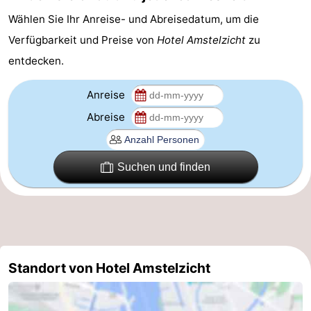
Wählen Sie Ihr Anreise- und Abreisedatum, um die
Homohauptstadt
Verfügbarkeit und Preise von
Hotel Amstelzicht
zu
Rotlichtviertel
entdecken.
Geschichte
Anreise
Stadt
Abreise
der
Plätze
Suchen und finden
Diamante
im
Gärten
Zentrum
und
Stadtviertel
Parks
Umgebung
Standort von Hotel Amstelzicht
-
Nordholland
-