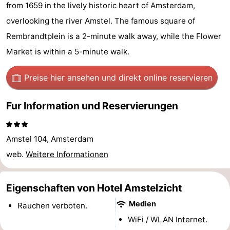
from 1659 in the lively historic heart of Amsterdam,
-
overlooking the river Amstel. The famous square of
Het
-
Rembrandtplein is a 2-minute walk away, while the Flower
Market is within a 5-minute walk.
Amsterdamse
Spaarnwoude
Hotels
Preise hier ansehen
und direkt online reservieren
Bos
Zimmer
Fur Information und Reservierungen
(mit
Lastminutes
Frühstück)
Museen
Amstel 104, Amsterdam
Attraktionen
web.
Weitere Informationen
Sehen
Eigenschaften von Hotel Amstelzicht
&
-
Medien
Rauchen verboten.
WiFi / WLAN Internet.
tun
Museen
-