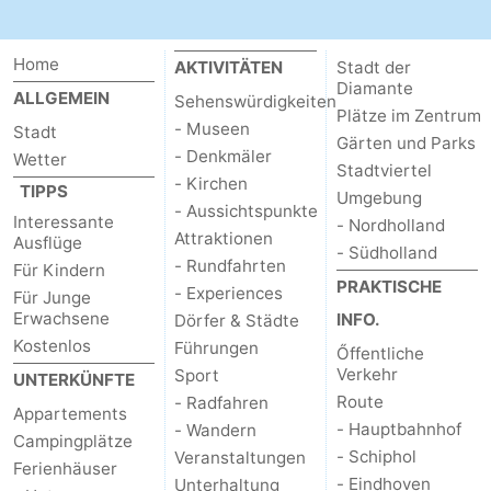
Home
AKTIVITÄTEN
Stadt der
Diamante
ALLGEMEIN
Sehenswürdigkeiten
Plätze im Zentrum
- Museen
Stadt
Gärten und Parks
- Denkmäler
Wetter
Stadtviertel
- Kirchen
TIPPS
Umgebung
- Aussichtspunkte
Interessante
- Nordholland
Attraktionen
Ausflüge
- Südholland
- Rundfahrten
Für Kindern
PRAKTISCHE
- Experiences
Für Junge
Erwachsene
INFO.
Dörfer & Städte
Kostenlos
Führungen
Őffentliche
Verkehr
Sport
UNTERKÜNFTE
Route
- Radfahren
Appartements
- Hauptbahnhof
- Wandern
Campingplätze
- Schiphol
Veranstaltungen
Ferienhäuser
- Eindhoven
Unterhaltung