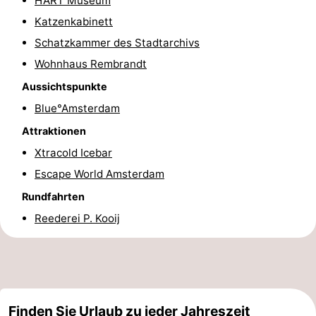
H’ART Museum
Wandern
Unterhaltung
Katzenkabinett
Schatzkammer des Stadtarchivs
Nachtleben
Wohnhaus Rembrandt
Essen
Aussichtspunkte
Blue°Amsterdam
und
Einkäufen
Attraktionen
trinken
-
Xtracold Icebar
Escape World Amsterdam
Märkte
-
Rundfahrten
Warenhäuser
Veranstaltungen
Reederei P. Kooij
Spezial
Kanale
Coffeeshops
Finden Sie Urlaub zu jeder Jahreszeit