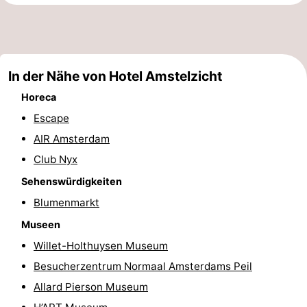
Denkmäler
-
Kirchen
-
In der Nähe von Hotel Amstelzicht
Aussichtspunkte
Attraktionen
Horeca
-
Escape
AIR Amsterdam
Rundfahrten
-
Club Nyx
Experiences
Dörfer
Sehenswürdigkeiten
Blumenmarkt
&
Führungen
Museen
Städte
Sport
Willet-Holthuysen Museum
-
Besucherzentrum Normaal Amsterdams Peil
Allard Pierson Museum
Radfahren
-