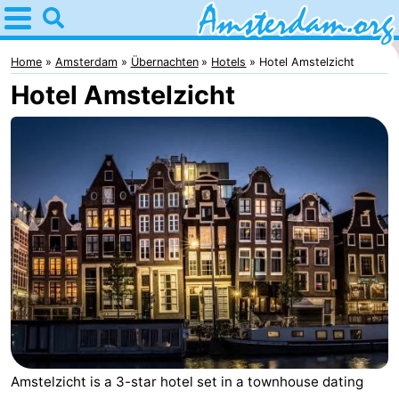
Home
Amsterdam
Home
Amsterdam
Übernachten
Hotels
Hotel Amstelzicht
Hotel Amstelzicht
Interessante
Ausflüge
Für
Kindern
Für
Junge
Kostenlos
Erwachsene
Übernachten
Appartements
Campingplätze
Ferienhäuser
Amstelzicht is a 3-star hotel set in a townhouse dating