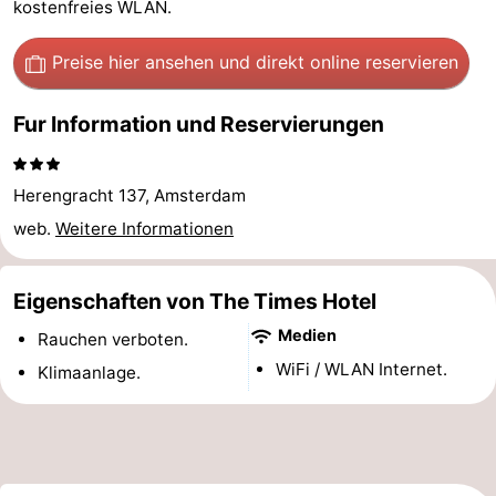
kostenfreies WLAN.
Denkmäler
-
Preise hier ansehen
und direkt online reservieren
Kirchen
-
Fur Information und Reservierungen
Aussichtspunkte
Attraktionen
-
Herengracht 137, Amsterdam
web.
Weitere Informationen
Rundfahrten
-
Experiences
Dörfer
Eigenschaften von The Times Hotel
&
Führungen
Medien
Rauchen verboten.
WiFi / WLAN Internet.
Klimaanlage.
Städte
Sport
-
Radfahren
-