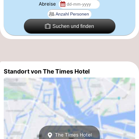
Abreise
Südholland
Praktisch
Forum
Suchen und finden
Reisebuchshop
Őffentliche
Verkehr
Route
Standort von The Times Hotel
Hauptbahnhof
Schiphol
Eindhoven
Parken
The Times Hotel
Tipps