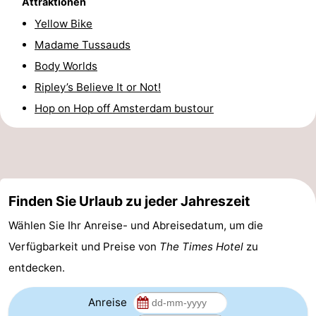
Attraktionen
Homohauptstadt
Yellow Bike
Madame Tussauds
Rotlichtviertel
Body Worlds
Geschichte
Ripley’s Believe It or Not!
Hop on Hop off Amsterdam bustour
Stadt
der
Plätze
Diamante
im
Gärten
Finden Sie Urlaub zu jeder Jahreszeit
Zentrum
und
Stadtviertel
Wählen Sie Ihr Anreise- und Abreisedatum, um die
Parks
Umgebung
Verfügbarkeit und Preise von
The Times Hotel
zu
entdecken.
-
Anreise
Nordholland
-