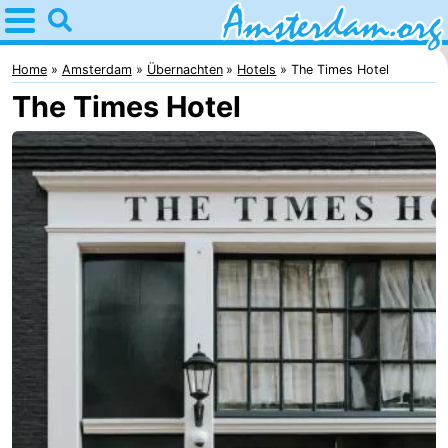
Home
Amsterdam
Home
Amsterdam
Übernachten
Hotels
The Times Hotel
The Times Hotel
Interessante
Ausflüge
Für
Kindern
Für
Junge
Kostenlos
Erwachsene
Übernachten
Appartements
Campingplätze
Ferienhäuser