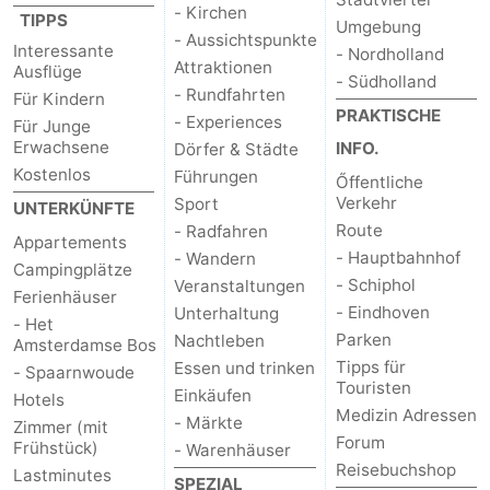
- Kirchen
TIPPS
Umgebung
- Aussichtspunkte
Interessante
- Nordholland
Attraktionen
Ausflüge
- Südholland
- Rundfahrten
Für Kindern
PRAKTISCHE
- Experiences
Für Junge
Erwachsene
INFO.
Dörfer & Städte
Kostenlos
Führungen
Őffentliche
Verkehr
Sport
UNTERKÜNFTE
Route
- Radfahren
Appartements
- Hauptbahnhof
- Wandern
Campingplätze
- Schiphol
Veranstaltungen
Ferienhäuser
- Eindhoven
Unterhaltung
- Het
Parken
Nachtleben
Amsterdamse Bos
Tipps für
Essen und trinken
- Spaarnwoude
Touristen
Einkäufen
Hotels
Medizin Adressen
- Märkte
Zimmer (mit
Forum
Frühstück)
- Warenhäuser
Reisebuchshop
Lastminutes
SPEZIAL