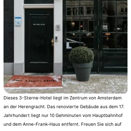
-
Het
-
Amsterdamse
Spaarnwoude
Hotels
Bos
Zimmer
(mit
Lastminutes
Frühstück)
Museen
Attraktionen
Dieses 3-Sterne-Hotel liegt im Zentrum von Amsterdam
Sehen
an der Herengracht. Das renovierte Gebäude aus dem 17.
&
-
Jahrhundert liegt nur 10 Gehminuten vom Hauptbahnhof
und dem Anne-Frank-Haus entfernt. Freuen Sie sich auf
tun
Museen
-