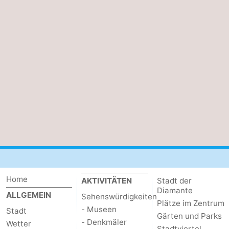
Home
AKTIVITÄTEN
Stadt der
Diamante
ALLGEMEIN
Sehenswürdigkeiten
Plätze im Zentrum
- Museen
Stadt
Gärten und Parks
- Denkmäler
Wetter
Stadtviertel