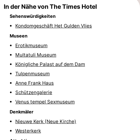
In der Nähe von The Times Hotel
Wandern
Unterhaltung
Sehenswürdigkeiten
Nachtleben
Kondomgeschäft Het Gulden Vlies
Museen
Essen
Erotikmuseum
und
Einkäufen
Multatuli Museum
Königliche Palast auf dem Dam
trinken
-
Tulpenmuseum
Märkte
-
Anne Frank Haus
Schützengalerie
Warenhäuser
Veranstaltungen
Venus tempel Sexmuseum
Spezial
Denkmäler
Kanale
Nieuwe Kerk (Neue Kirche)
Westerkerk
Coffeeshops