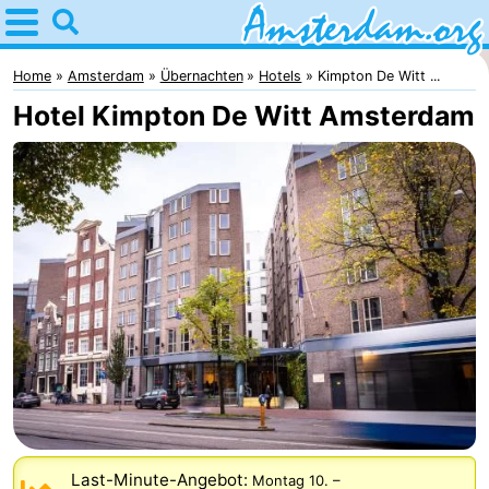
Home
Amsterdam
Home
Amsterdam
Übernachten
Hotels
Kimpton De Witt ...
Hotel Kimpton De Witt Amsterdam
Interessante
Ausflüge
Für
Kindern
Für
Junge
Kostenlos
Erwachsene
Übernachten
Appartements
Campingplätze
Ferienhäuser
Last-Minute-Angebot:
Montag 10.
–