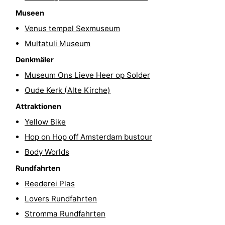
Museen
Wandern
Unterhaltung
Venus tempel Sexmuseum
Nachtleben
Multatuli Museum
Essen
Denkmäler
Museum Ons Lieve Heer op Solder
und
Einkäufen
Oude Kerk (Alte Kirche)
trinken
-
Attraktionen
Yellow Bike
Märkte
-
Hop on Hop off Amsterdam bustour
Warenhäuser
Veranstaltungen
Body Worlds
Rundfahrten
Spezial
Reederei Plas
Kanale
Lovers Rundfahrten
Stromma Rundfahrten
Coffeeshops