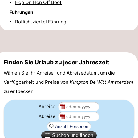
Hop On Hop Off Boot
Homohauptstadt
Führungen
Rotlichtviertel Führung
Rotlichtviertel
Geschichte
Stadt
Finden Sie Urlaub zu jeder Jahreszeit
der
Plätze
Wählen Sie Ihr Anreise- und Abreisedatum, um die
Diamante
im
Gärten
Verfügbarkeit und Preise von
Kimpton De Witt Amsterdam
zu entdecken.
Zentrum
und
Stadtviertel
Anreise
Parks
Umgebung
Abreise
-
Nordholland
-
Suchen und finden