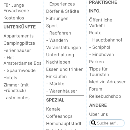
PRAKTISCHE
- Experiences
Für Junge
Erwachsene
INFO.
Dörfer & Städte
Kostenlos
Führungen
Őffentliche
Verkehr
Sport
UNTERKÜNFTE
Route
- Radfahren
Appartements
- Hauptbahnhof
- Wandern
Campingplätze
- Schiphol
Veranstaltungen
Ferienhäuser
- Eindhoven
Unterhaltung
- Het
Parken
Nachtleben
Amsterdamse Bos
Tipps für
Essen und trinken
- Spaarnwoude
Touristen
Einkäufen
Hotels
Medizin Adressen
- Märkte
Zimmer (mit
Forum
Frühstück)
- Warenhäuser
Reisebuchshop
Lastminutes
SPEZIAL
ANDERE
Kanale
Über uns
Coffeeshops
Homohauptstadt