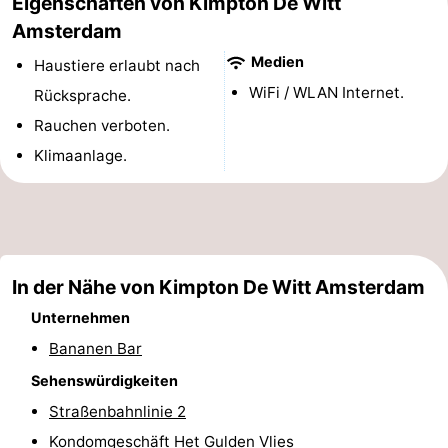
Eigenschaften von Kimpton De Witt
Denkmäler
-
Amsterdam
Medien
Haustiere erlaubt nach
Kirchen
-
WiFi / WLAN Internet.
Rücksprache.
Aussichtspunkte
Attraktionen
Rauchen verboten.
Klimaanlage.
-
Rundfahrten
-
Experiences
Dörfer
In der Nähe von Kimpton De Witt Amsterdam
&
Führungen
Unternehmen
Städte
Sport
Bananen Bar
Sehenswürdigkeiten
-
Straßenbahnlinie 2
Radfahren
-
Kondomgeschäft Het Gulden Vlies