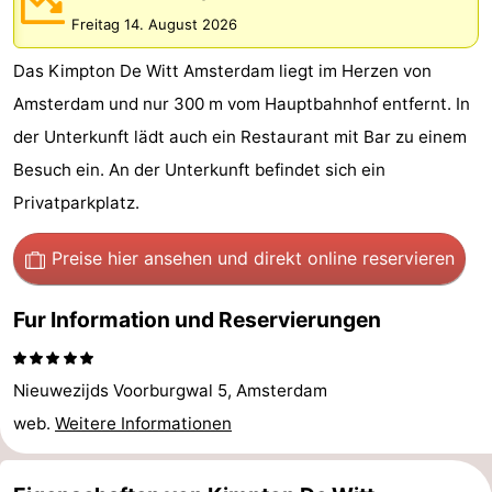
Freitag 14. August 2026
-
Das Kimpton De Witt Amsterdam liegt im Herzen von
Het
-
Amsterdam und nur 300 m vom Hauptbahnhof entfernt. In
Amsterdamse
Spaarnwoude
Hotels
der Unterkunft lädt auch ein Restaurant mit Bar zu einem
Besuch ein. An der Unterkunft befindet sich ein
Bos
Zimmer
Privatparkplatz.
(mit
Lastminutes
Preise hier ansehen
und direkt online reservieren
Frühstück)
Museen
Fur Information und Reservierungen
Attraktionen
Sehen
Nieuwezijds Voorburgwal 5, Amsterdam
&
-
web.
Weitere Informationen
tun
Museen
-