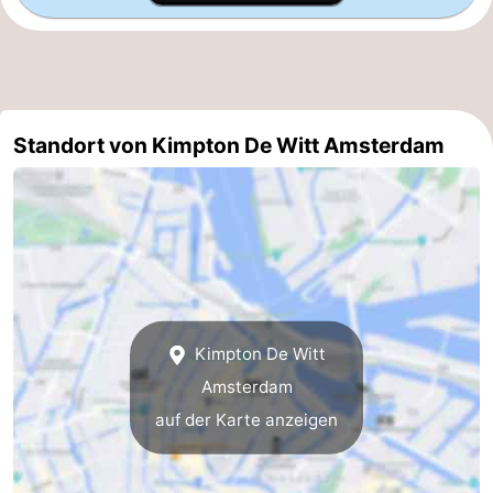
Südholland
Praktisch
Forum
Reisebuchshop
Standort von Kimpton De Witt Amsterdam
Őffentliche
Verkehr
Route
Hauptbahnhof
Schiphol
Kimpton De Witt
Eindhoven
Amsterdam
auf der Karte anzeigen
Parken
Tipps