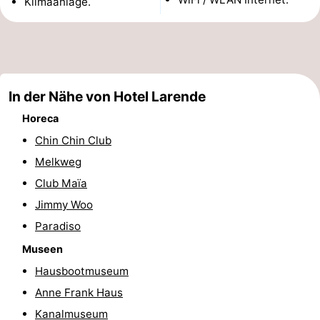
Klimaanlage.
Wandern
Unterhaltung
Nachtleben
Essen
In der Nähe von Hotel Larende
und
Einkäufen
Horeca
Chin Chin Club
trinken
-
Melkweg
Märkte
-
Club Maïa
Jimmy Woo
Warenhäuser
Veranstaltungen
Paradiso
Spezial
Museen
Hausbootmuseum
Kanale
Anne Frank Haus
Coffeeshops
Kanalmuseum