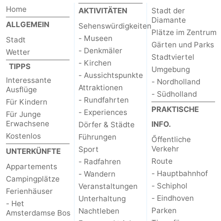
Home
AKTIVITÄTEN
Stadt der
Diamante
ALLGEMEIN
Sehenswürdigkeiten
Plätze im Zentrum
- Museen
Stadt
Gärten und Parks
- Denkmäler
Wetter
Stadtviertel
- Kirchen
TIPPS
Umgebung
- Aussichtspunkte
Interessante
- Nordholland
Attraktionen
Ausflüge
- Südholland
- Rundfahrten
Für Kindern
PRAKTISCHE
- Experiences
Für Junge
Erwachsene
INFO.
Dörfer & Städte
Kostenlos
Führungen
Őffentliche
Verkehr
Sport
UNTERKÜNFTE
Route
- Radfahren
Appartements
- Hauptbahnhof
- Wandern
Campingplätze
- Schiphol
Veranstaltungen
Ferienhäuser
- Eindhoven
Unterhaltung
- Het
Parken
Nachtleben
Amsterdamse Bos