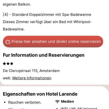
eigenen Balkon.
Denkmäler
-
[4] - Standard Doppelzimmer mit Spa-Badewanne
Kirchen
-
Dieses Zimmer verfügt über ein Bad mit Whirlpool-
Aussichtspunkte
Attraktionen
Badewanne.
-
Preise hier ansehen
und direkt online reservieren
Rundfahrten
-
Fur Information und Reservierungen
Experiences
Dörfer
De Clercqstraat 115, Amsterdam
&
Führungen
web.
Weitere Informationen
Städte
Sport
Eigenschaften von Hotel Larende
-
Medien
Rauchen verboten.
Radfahren
-
WiFi / WLAN Internet.