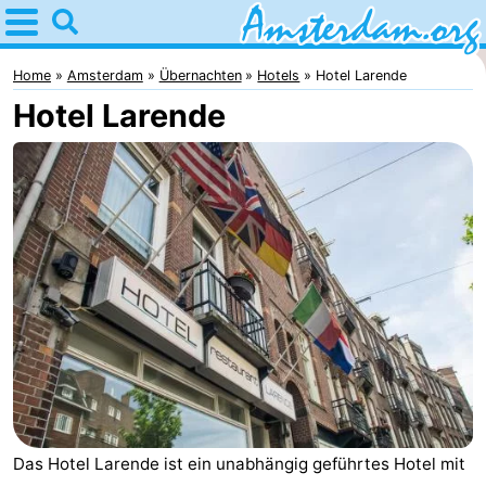
Home
Amsterdam
Home
Amsterdam
Übernachten
Hotels
Hotel Larende
Hotel Larende
Interessante
Ausflüge
Für
Kindern
Für
Junge
Kostenlos
Erwachsene
Übernachten
Appartements
Campingplätze
Ferienhäuser
Das Hotel Larende ist ein unabhängig geführtes Hotel mit