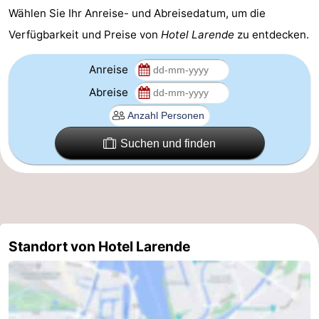
Wählen Sie Ihr Anreise- und Abreisedatum, um die
Südholland
Praktisch
Verfügbarkeit und Preise von
Hotel Larende
zu entdecken.
Forum
Anreise
Reisebuchshop
Abreise
Őffentliche
Suchen und finden
Verkehr
Route
Hauptbahnhof
Schiphol
Standort von Hotel Larende
Eindhoven
Parken
Tipps