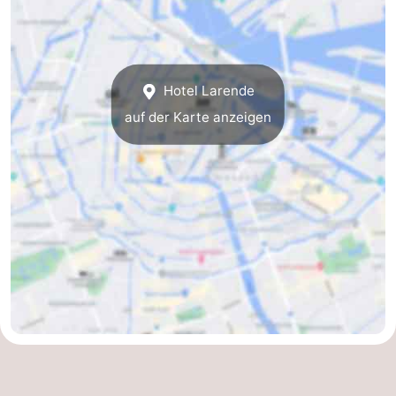
für
Medizin
Touristen
Adressen
Wetter
Hotel Larende
Kontakt
auf der Karte anzeigen