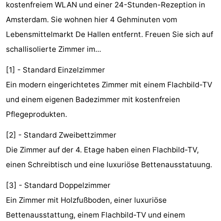
kostenfreiem WLAN und einer 24-Stunden-Rezeption in
-
Amsterdam. Sie wohnen hier 4 Gehminuten vom
Het
-
Lebensmittelmarkt De Hallen entfernt. Freuen Sie sich auf
schallisolierte Zimmer im...
Amsterdamse
Spaarnwoude
Hotels
[1] - Standard Einzelzimmer
Bos
Zimmer
Ein modern eingerichtetes Zimmer mit einem Flachbild-TV
und einem eigenen Badezimmer mit kostenfreien
(mit
Lastminutes
Pflegeprodukten.
Frühstück)
Museen
[2] - Standard Zweibettzimmer
Attraktionen
Die Zimmer auf der 4. Etage haben einen Flachbild-TV,
einen Schreibtisch und eine luxuriöse Bettenausstatuung.
Sehen
[3] - Standard Doppelzimmer
&
-
Ein Zimmer mit Holzfußboden, einer luxuriöse
tun
Museen
-
Bettenausstattung, einem Flachbild-TV und einem