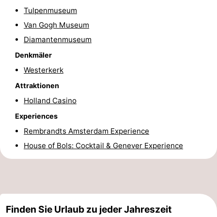
Tulpenmuseum
Homohauptstadt
Van Gogh Museum
Rotlichtviertel
Diamantenmuseum
Denkmäler
Geschichte
Westerkerk
Stadt
Attraktionen
Holland Casino
der
Plätze
Experiences
Diamante
im
Gärten
Rembrandts Amsterdam Experience
Zentrum
und
Stadtviertel
House of Bols: Cocktail & Genever Experience
Parks
Umgebung
-
Finden Sie Urlaub zu jeder Jahreszeit
Nordholland
-