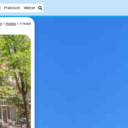
l
Praktisch
Wetter
en
Hotels
't Hotel