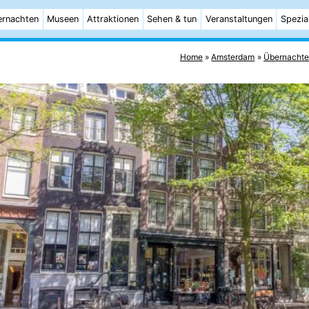
rnachten
Museen
Attraktionen
Sehen & tun
Veranstaltungen
Spezia
Home
Amsterdam
Übernacht