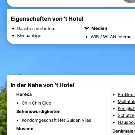
Eigenschaften von 't Hotel
Medien
Rauchen verboten.
Klimaanlage.
WiFi / WLAN Internet.
In der Nähe von 't Hotel
Horeca
Erotikm
Multatu
Chin Chin Club
Königlic
Sehenswürdigkeiten
Schützen
Kondomgeschäft Het Gulden Vlies
Hausbo
Museen
Denkmäle