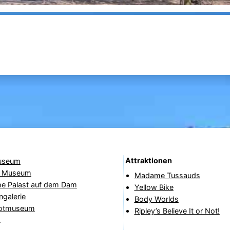
Attraktionen
useum
li Museum
Madame Tussauds
he Palast auf dem Dam
Yellow Bike
galerie
Body Worlds
otmuseum
Ripley’s Believe It or Not!
r