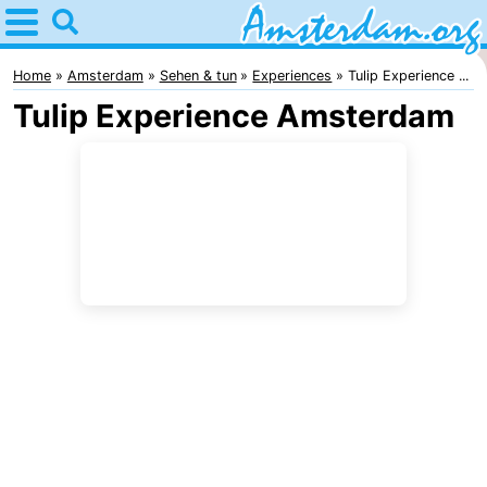
Home
Amsterdam
Home
Amsterdam
Sehen & tun
Experiences
Tulip Experience ...
Tulip Experience Amsterdam
Interessante
Ausflüge
Für
Kindern
Für
Junge
Kostenlos
Erwachsene
Übernachten
Appartements
Campingplätze
Ferienhäuser