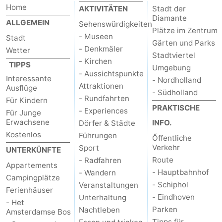
Home
AKTIVITÄTEN
Stadt der
Diamante
ALLGEMEIN
Sehenswürdigkeiten
Plätze im Zentrum
- Museen
Stadt
Gärten und Parks
- Denkmäler
Wetter
Stadtviertel
- Kirchen
TIPPS
Umgebung
- Aussichtspunkte
Interessante
- Nordholland
Attraktionen
Ausflüge
- Südholland
- Rundfahrten
Für Kindern
PRAKTISCHE
- Experiences
Für Junge
Erwachsene
INFO.
Dörfer & Städte
Kostenlos
Führungen
Őffentliche
Verkehr
Sport
UNTERKÜNFTE
Route
- Radfahren
Appartements
- Hauptbahnhof
- Wandern
Campingplätze
- Schiphol
Veranstaltungen
Ferienhäuser
- Eindhoven
Unterhaltung
- Het
Parken
Nachtleben
Amsterdamse Bos
Tipps für