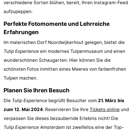
verschiedene Sorten blühen, bereit, Ihren Instagram-Feed
Wandern
Unterhaltung
aufzupeppen.
Nachtleben
Perfekte Fotomomente und Lehrreiche
Erfahrungen
Essen
Im malerischen Dorf
Noordwijkerhout
gelegen, bietet die
und
Einkäufen
Tulip Experience
ein modernes Tulpenmuseum und einen
wunderschönen Schaugarten. Hier können Sie die
trinken
-
schönsten Fotos inmitten eines Meeres von farbenfrohen
Märkte
-
Tulpen machen.
Warenhäuser
Veranstaltungen
Planen Sie Ihren Besuch
Die
Tulip Experience
begrüßt Besucher vom
21. März bis
Spezial
zum 12. Mai 2024
. Reservieren Sie Ihre
Tickets online
und
Kanale
verpassen Sie dieses bezaubernde Erlebnis nicht! Die
Tulip Experience Amsterdam
ist zweifellos eine der Top-
Coffeeshops