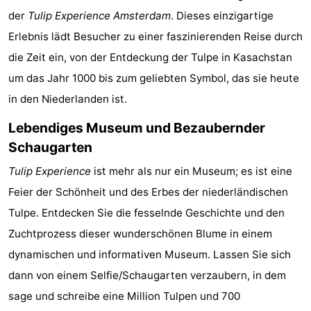
der
Tulip Experience Amsterdam
. Dieses einzigartige
Denkmäler
-
Erlebnis lädt Besucher zu einer faszinierenden Reise durch
Kirchen
-
die Zeit ein, von der Entdeckung der Tulpe in Kasachstan
um das Jahr 1000 bis zum geliebten Symbol, das sie heute
Aussichtspunkte
Attraktionen
in den Niederlanden ist.
-
Lebendiges Museum und Bezaubernder
Rundfahrten
-
Schaugarten
Tulip Experience
ist mehr als nur ein Museum; es ist eine
Experiences
Dörfer
Feier der Schönheit und des Erbes der niederländischen
&
Führungen
Tulpe. Entdecken Sie die fesselnde Geschichte und den
Zuchtprozess dieser wunderschönen Blume in einem
Städte
Sport
dynamischen und informativen Museum. Lassen Sie sich
-
dann von einem Selfie/Schaugarten verzaubern, in dem
sage und schreibe eine Million Tulpen und 700
Radfahren
-