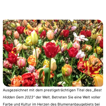
-
Het
-
Amsterdamse
Spaarnwoude
Hotels
Bos
Zimmer
(mit
Lastminutes
Frühstück)
Museen
Attraktionen
Sehen
Ausgezeichnet mit dem prestigeträchtigen Titel des
„Best
&
-
Hidden Gem 2023“
der Welt. Betreten Sie eine Welt voller
tun
Museen
-
Farbe und Kultur im Herzen des Blumenanbaugebiets bei