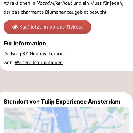
Attraktionen in
Noordwijkerhout
und ein Muss für jeden,
Homohauptstadt
der das charmante Blumenanbaugebiet besucht.
Rotlichtviertel
Kauf jetzt im Voraus Tickets
Geschichte
Fur Information
Stadt
Delfweg 37, Noordwijkerhout
web.
Weitere Informationen
der
Plätze
Diamante
im
Gärten
Zentrum
und
Stadtviertel
Standort von Tulip Experience Amsterdam
Parks
Umgebung
-
Nordholland
-