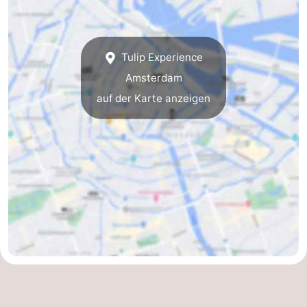
Südholland
Praktisch
Forum
Tulip Experience
Amsterdam
Reisebuchshop
auf der Karte anzeigen
Őffentliche
Verkehr
Route
Hauptbahnhof
Schiphol
Eindhoven
Parken
Tipps