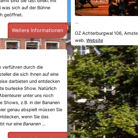
mit sind Sie fast direkt mit
 was sich auf der Bühne
ch geöffnet.
...
Weitere Informationen
OZ Achterburgwal 106, Amst
web.
Website
h verführen durch die
teller die sich Ihnen auf eine
eise darbieten und entdecken
nte burleske Show. Natürlich
 Abenteurer unter uns noch
ve Shows, z.B. in der Bananen
hier genau abspielt müssen Sie
ntdecken, wenn Sie das
bt nur eine
Bananen ...