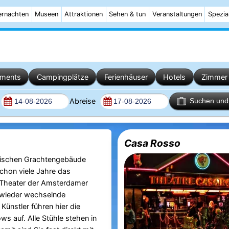
rnachten
Museen
Attraktionen
Sehen & tun
Veranstaltungen
Spezia
ements
Campingplätze
Ferienhäuser
Hotels
Zimmer 
Abreise
Suchen und 
Casa Rosso
orischen Grachtengebäude
schon viele Jahre das
Theater der Amsterdamer
 wieder wechselnde
 Künstler führen hier die
s auf. Alle Stühle stehen in