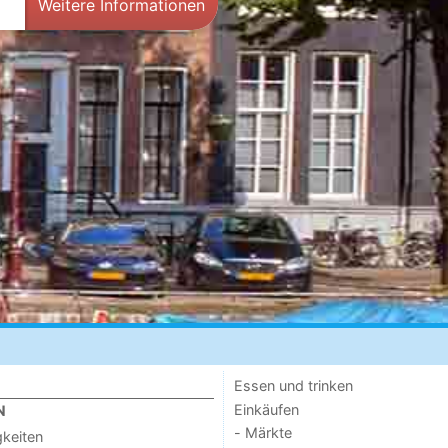
Weitere Informationen
Essen und trinken
Einkäufen
N
- Märkte
keiten