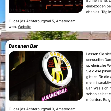
Bühnennähe. Da
einbezogen bei
abspielt. Tägli
Oudezijds Achterburgwal 5, Amsterdam
web.
Website
Bananen Bar
Lassen Sie sic
sensuellen Dars
spielerische W
Sie diese pika
gibt es für die
mehr interakti
Bar. Was sich 
schon selbst e
möchten. Es gi
Oudezijds Achterburgwal 3, Amsterdam