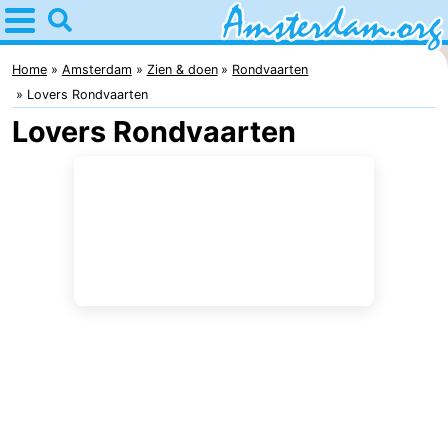
Home
Amsterdam
Home
Amsterdam
Zien & doen
Rondvaarten
Lovers Rondvaarten
Reisplan
Lovers Rondvaarten
Voor
kinderen
Voor
jongeren
Gratis
Overnachten
Appartementen
Bed
(&
Campings