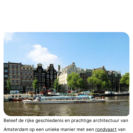
breakfasts)
Hotels
Vakantiehuizen
-
Het
-
Amsterdamse
Spaarnwoude
Last
Bos
minutes
Musea
Attracties
Zien
&
Bezienswaardigheden
Beleef de rijke geschiedenis en prachtige architectuur van
doen
-
Amsterdam
op een unieke manier met een
rondvaart
van