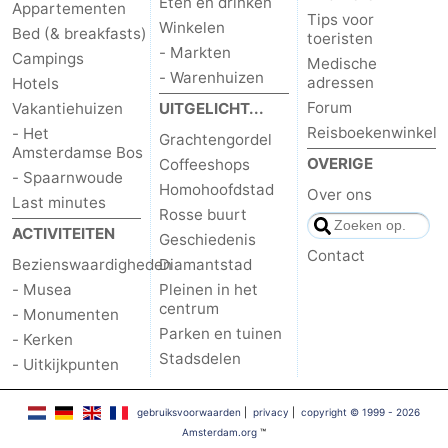
Eten en drinken
Appartementen
Tips voor
Winkelen
Bed (& breakfasts)
toeristen
- Markten
Campings
Medische
- Warenhuizen
adressen
Hotels
Forum
Vakantiehuizen
UITGELICHT...
Reisboekenwinkel
- Het
Grachtengordel
Amsterdamse Bos
OVERIGE
Coffeeshops
- Spaarnwoude
Homohoofdstad
Over ons
Last minutes
Rosse buurt
ACTIVITEITEN
Geschiedenis
Contact
Bezienswaardigheden
Diamantstad
- Musea
Pleinen in het
centrum
- Monumenten
Parken en tuinen
- Kerken
Stadsdelen
- Uitkijkpunten
gebruiksvoorwaarden
|
privacy
|
copyright © 1999 - 2026
Amsterdam.org
™