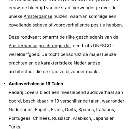
eeuw, de bloeitijd van de stad. Verwonder je over de
Fietsen
-
unieke
Amsterdamse
huizen, waarvan sommige een
Wandelen
Amusement
opvallende scheve of vooroverhellende positie hebben.
Nachtleven
Deze
rondvaart
omarmt de rijke geschiedenis van de
Amsterdamse
grachtengordel
, een trots UNESCO-
Eten
werelderfgoed. De tocht benadrukt de majestueuze
en
Winkelen
grachten
en de karakteristieke Nederlandse
architectuur die de stad zo bijzonder maakt.
drinken
-
Audioverhalen in 19 Talen
Markten
-
Rederij
Lovers
biedt een meeslepend audioverhaal aan
Warenhuizen
Evenementen
boord, beschikbaar in 19 verschillende talen, waaronder
Nederlands, Engels, Frans, Duits, Spaans, Italiaans,
Uitgelicht
Portugees, Chinees, Russisch, Arabisch, Japans en
Grachtengordel
Turks.