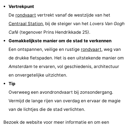
Vertrekpunt
Coffeeshops
De
rondvaart
vertrekt vanaf de westzijde van het
Homohoofdstad
Centraal Station
, bij de steiger van het
Lovers
Van Gogh
Café
(tegenover Prins Hendrikkade 25).
Rosse
Gemakkelijkste manier om de stad te verkennen
buurt
Geschiedenis
Een ontspannen, veilige en rustige
rondvaart
, weg van
de drukke fietspaden. Het is een uitstekende manier om
Diamantstad
Amsterdam
te ervaren, vol geschiedenis, architectuur
Pleinen
en onvergetelijke uitzichten.
Tip
in
Parken
Overweeg een avondrondvaart bij zonsondergang.
het
en
Stadsdelen
Vermijd de lange rijen van overdag en ervaar de magie
van de lichtjes die de stad verlichten.
centrum
tuinen
Omgeving
Bezoek de website voor meer informatie en om een
-