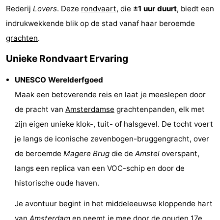
Rederij
Lovers
. Deze
rondvaart
, die
±1 uur duurt
, biedt een
Musea
-
indrukwekkende blik op de stad vanaf haar beroemde
Monumenten
-
grachten
.
Unieke Rondvaart Ervaring
Kerken
-
Uitkijkpunten
Attracties
UNESCO Werelderfgoed
Maak een betoverende reis en laat je meeslepen door
-
de pracht van
Amsterdamse
grachtenpanden, elk met
Rondvaarten
-
zijn eigen unieke klok-, tuit- of halsgevel. De tocht voert
je langs de iconische zevenbogen-bruggengracht, over
Experiences
Dorpen
de beroemde
Magere Brug
die de
Amstel
overspant,
&
Rondleidingen
langs een replica van een VOC-schip en door de
historische oude haven.
Steden
Sporten
Je avontuur begint in het middeleeuwse kloppende hart
-
van
Amsterdam
en neemt je mee door de gouden 17e