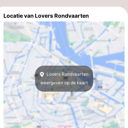
Parkeren
Tips
Locatie van Lovers Rondvaarten
voor
Medische
toeristen
adressen
Weer
Contact
Lovers Rondvaarten
weergeven op de kaart