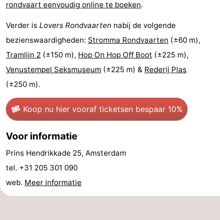
rondvaart eenvoudig online te boeken
.
Noord-
-
Verder is
Lovers Rondvaarten
nabij de volgende
Holland
Zuid-
Praktisch
bezienswaardigheden:
Stromma Rondvaarten
(±60 m),
Tramlijn 2
(±150 m),
Hop On Hop Off Boot
(±225 m),
Holland
Forum
Venustempel Seksmuseum
(±225 m) &
Rederij Plas
Reisboekenwinkel
(±250 m).
Openbaar
Koop nu hier vooraf tickets
en bespaar 10%
vervoer
Route
Voor informatie
Centraal
Prins Hendrikkade 25, Amsterdam
tel. +31 205 301 090
Station
Schiphol
web.
Meer informatie
Eindhoven
-