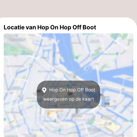
Noord-
-
Holland
Zuid-
Praktisch
Locatie van Hop On Hop Off Boot
Holland
Forum
Reisboekenwinkel
Openbaar
vervoer
Route
Hop On Hop Off Boot
Centraal
weergeven op de kaart
Station
Schiphol
Eindhoven
-