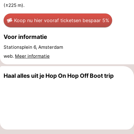
(±225 m).
Coffeeshops
Koop nu hier vooraf tickets
en bespaar 5%
Homohoofdstad
Rosse
Voor informatie
Stationsplein 6, Amsterdam
buurt
Geschiedenis
web.
Meer informatie
Diamantstad
Haal alles uit je Hop On Hop Off Boot trip
Pleinen
in
Parken
het
en
Stadsdelen
centrum
tuinen
Omgeving
-