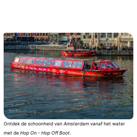
breakfasts)
Hotels
Vakantiehuizen
-
Het
-
Amsterdamse
Spaarnwoude
Last
Bos
minutes
Musea
Attracties
Zien
&
Bezienswaardigheden
Ontdek de schoonheid van
Amsterdam
vanaf het water
doen
-
met de
Hop On - Hop Off Boot
.