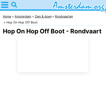
Home
Amsterdam
Home
Amsterdam
Zien & doen
Rondvaarten
Hop On Hop Off Boot
Reisplan
Hop On Hop Off Boot - Rondvaart
Voor
kinderen
Voor
jongeren
Gratis
Overnachten
Appartementen
Bed
(&
Campings