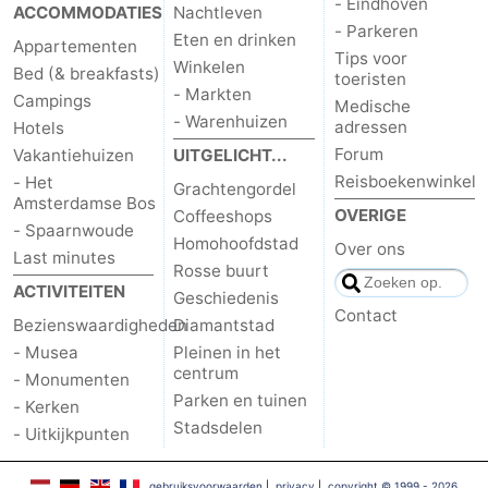
- Eindhoven
ACCOMMODATIES
Nachtleven
- Parkeren
Eten en drinken
Appartementen
Tips voor
Winkelen
Bed (& breakfasts)
toeristen
- Markten
Campings
Medische
- Warenhuizen
adressen
Hotels
Forum
Vakantiehuizen
UITGELICHT...
Reisboekenwinkel
- Het
Grachtengordel
Amsterdamse Bos
OVERIGE
Coffeeshops
- Spaarnwoude
Homohoofdstad
Over ons
Last minutes
Rosse buurt
ACTIVITEITEN
Geschiedenis
Contact
Bezienswaardigheden
Diamantstad
- Musea
Pleinen in het
centrum
- Monumenten
Parken en tuinen
- Kerken
Stadsdelen
- Uitkijkpunten
gebruiksvoorwaarden
|
privacy
|
copyright © 1999 - 2026