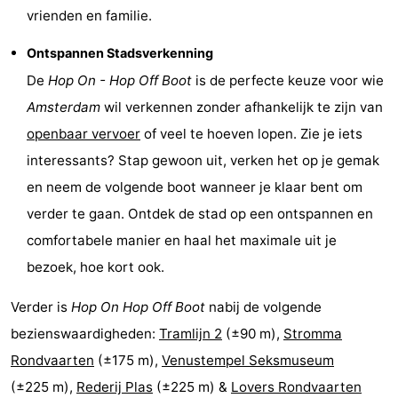
vrienden en familie.
Fietsen
-
Ontspannen Stadsverkenning
Wandelen
Amusement
De
Hop On - Hop Off Boot
is de perfecte keuze voor wie
Nachtleven
Amsterdam
wil verkennen zonder afhankelijk te zijn van
openbaar vervoer
of veel te hoeven lopen. Zie je iets
Eten
interessants? Stap gewoon uit, verken het op je gemak
en
Winkelen
en neem de volgende boot wanneer je klaar bent om
verder te gaan. Ontdek de stad op een ontspannen en
drinken
-
comfortabele manier en haal het maximale uit je
Markten
-
bezoek, hoe kort ook.
Warenhuizen
Evenementen
Verder is
Hop On Hop Off Boot
nabij de volgende
bezienswaardigheden:
Tramlijn 2
(±90 m),
Stromma
Uitgelicht
Rondvaarten
(±175 m),
Venustempel Seksmuseum
Grachtengordel
(±225 m),
Rederij Plas
(±225 m) &
Lovers Rondvaarten