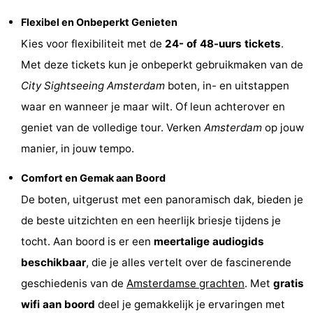
Musea
-
Flexibel en Onbeperkt Genieten
Kies voor flexibiliteit met de
24- of 48-uurs tickets
.
Monumenten
-
Met deze tickets kun je onbeperkt gebruikmaken van de
Kerken
-
City Sightseeing Amsterdam
boten, in- en uitstappen
waar en wanneer je maar wilt. Of leun achterover en
Uitkijkpunten
Attracties
geniet van de volledige tour. Verken
Amsterdam
op jouw
-
manier, in jouw tempo.
Rondvaarten
-
Comfort en Gemak aan Boord
De boten, uitgerust met een panoramisch dak, bieden je
Experiences
Dorpen
de beste uitzichten en een heerlijk briesje tijdens je
&
Rondleidingen
tocht. Aan boord is er een
meertalige audiogids
beschikbaar
, die je alles vertelt over de fascinerende
Steden
Sporten
geschiedenis van de
Amsterdamse grachten
. Met
gratis
-
wifi aan boord
deel je gemakkelijk je ervaringen met