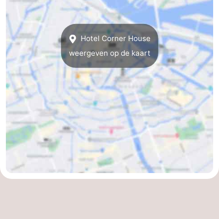
Noord-
-
Holland
Zuid-
Praktisch
Hotel Corner House
weergeven op de kaart
Holland
Forum
Reisboekenwinkel
Openbaar
vervoer
Route
Centraal
Station
Schiphol
Eindhoven
-