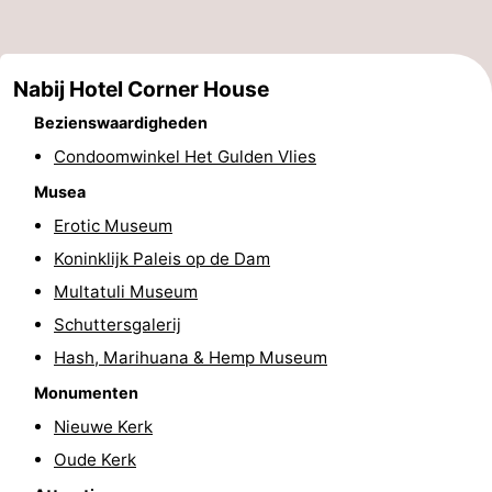
Musea
-
Monumenten
-
Nabij Hotel Corner House
Bezienswaardigheden
Kerken
-
Condoomwinkel Het Gulden Vlies
Uitkijkpunten
Attracties
Musea
Erotic Museum
-
Koninklijk Paleis op de Dam
Rondvaarten
-
Multatuli Museum
Schuttersgalerij
Experiences
Dorpen
Hash, Marihuana & Hemp Museum
&
Rondleidingen
Monumenten
Steden
Sporten
Nieuwe Kerk
Oude Kerk
-