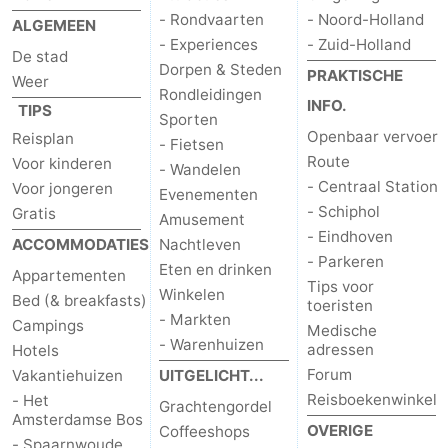
- Rondvaarten
- Noord-Holland
ALGEMEEN
- Experiences
- Zuid-Holland
De stad
Dorpen & Steden
PRAKTISCHE
Weer
Rondleidingen
INFO.
TIPS
Sporten
Openbaar vervoer
Reisplan
- Fietsen
Route
Voor kinderen
- Wandelen
- Centraal Station
Voor jongeren
Evenementen
- Schiphol
Gratis
Amusement
- Eindhoven
ACCOMMODATIES
Nachtleven
- Parkeren
Eten en drinken
Appartementen
Tips voor
Winkelen
Bed (& breakfasts)
toeristen
- Markten
Campings
Medische
- Warenhuizen
adressen
Hotels
Forum
Vakantiehuizen
UITGELICHT...
Reisboekenwinkel
- Het
Grachtengordel
Amsterdamse Bos
OVERIGE
Coffeeshops
- Spaarnwoude