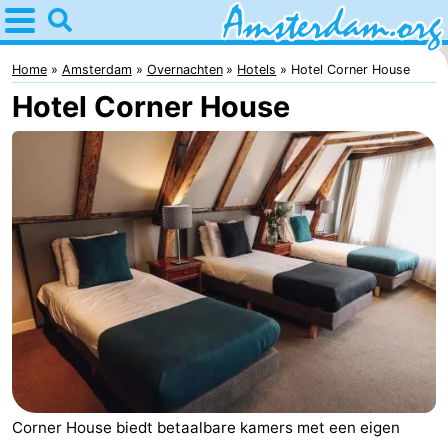
Home
Amsterdam
Home
Amsterdam
Overnachten
Hotels
Hotel Corner House
Hotel Corner House
Reisplan
Voor
kinderen
Voor
jongeren
Gratis
Overnachten
Appartementen
Bed
(&
Campings
Corner House biedt betaalbare kamers met een eigen