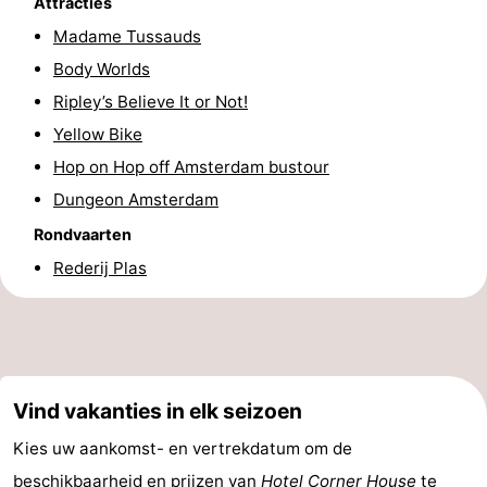
Attracties
Fietsen
-
Madame Tussauds
Body Worlds
Wandelen
Amusement
Ripley’s Believe It or Not!
Nachtleven
Yellow Bike
Hop on Hop off Amsterdam bustour
Eten
Dungeon Amsterdam
en
Winkelen
Rondvaarten
Rederij Plas
drinken
-
Markten
-
Warenhuizen
Evenementen
Vind vakanties in elk seizoen
Uitgelicht
Kies uw aankomst- en vertrekdatum om de
Grachtengordel
beschikbaarheid en prijzen van
Hotel Corner House
te