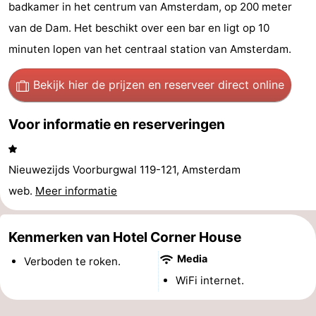
badkamer in het centrum van Amsterdam, op 200 meter
breakfasts)
Hotels
van de Dam. Het beschikt over een bar en ligt op 10
Vakantiehuizen
minuten lopen van het centraal station van Amsterdam.
-
Bekijk hier de prijzen
en reserveer direct online
Het
-
Voor informatie en reserveringen
Amsterdamse
Spaarnwoude
Last
Nieuwezijds Voorburgwal 119-121, Amsterdam
Bos
minutes
Musea
web.
Meer informatie
Attracties
Kenmerken van Hotel Corner House
Zien
Media
Verboden te roken.
&
Bezienswaardigheden
WiFi internet.
doen
-