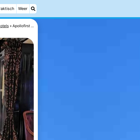
raktisch
Weer
otels
Apollofirst ...