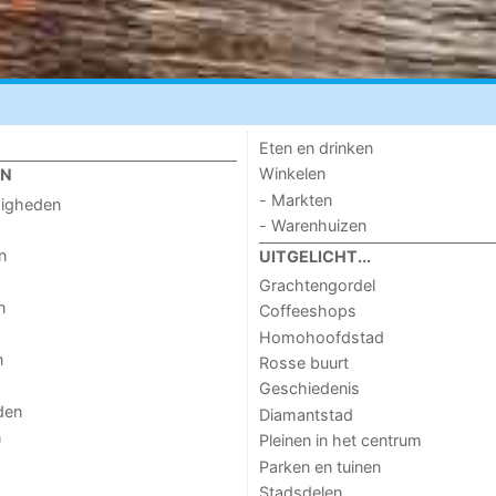
Eten en drinken
Winkelen
EN
- Markten
digheden
- Warenhuizen
n
UITGELICHT...
Grachtengordel
n
Coffeeshops
Homohoofdstad
n
Rosse buurt
Geschiedenis
den
Diamantstad
n
Pleinen in het centrum
Parken en tuinen
Stadsdelen