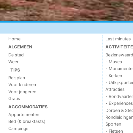
Home
Last minutes
ALGEMEEN
ACTIVITEIT
De stad
Bezienswaar
Weer
- Musea
- Monumente
TIPS
- Kerken
Reisplan
- Uitkijkpunte
Voor kinderen
Attracties
Voor jongeren
- Rondvaarte
Gratis
- Experiences
ACCOMMODATIES
Dorpen & Ste
Appartementen
Rondleidinge
Bed (& breakfasts)
Sporten
Campings
- Fietsen