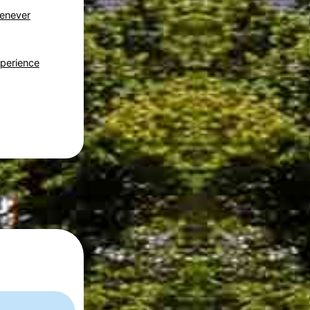
Genever
perience