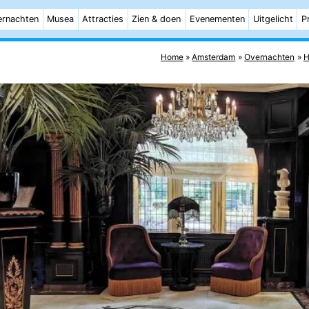
rnachten
Musea
Attracties
Zien & doen
Evenementen
Uitgelicht
P
Home
Amsterdam
Overnachten
H