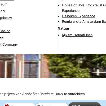
seum
House of Bols: Cocktail & 
Experience
ten
Heineken Experience
tgebouw
Rembrandts Amsterdam Ex
Natuur
 Casino
Rijksmuseumtuinen
en
at Company
n prijzen van
Apollofirst Boutique Hotel
te ontdekken.