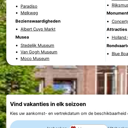
Rijksmu
Paradiso
Melkweg
Monumen
Bezienswaardigheden
Concer
Albert Cuyp Markt
Attracties
Musea
Holland
Stedelijk Museum
Rondvaart
Van Gogh Museum
Blue Bo
Moco Museum
Vind vakanties in elk seizoen
Kies uw aankomst- en vertrekdatum om de beschikbaarheid e