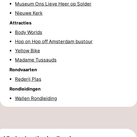
Museum Ons Lieve Heer op Solder
Fietsen
-
Nieuwe Kerk
Wandelen
Amusement
Attracties
Body Worlds
Nachtleven
Hop on Hop off Amsterdam bustour
Eten
Yellow Bike
Madame Tussauds
en
Winkelen
Rondvaarten
drinken
-
Rederij Plas
Rondleidingen
Markten
-
Wallen Rondleiding
Warenhuizen
Evenementen
Uitgelicht
Grachtengordel