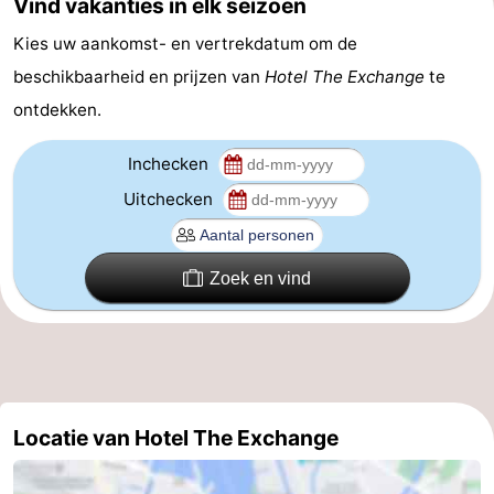
Vind vakanties in elk seizoen
Coffeeshops
Kies uw aankomst- en vertrekdatum om de
beschikbaarheid en prijzen van
Hotel The Exchange
te
Homohoofdstad
ontdekken.
Rosse
Inchecken
buurt
Geschiedenis
Uitchecken
Diamantstad
Zoek en vind
Pleinen
in
Parken
het
en
Stadsdelen
centrum
tuinen
Omgeving
Locatie van Hotel The Exchange
-