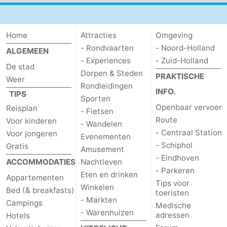
Home
Attracties
Omgeving
- Rondvaarten
- Noord-Holland
ALGEMEEN
- Experiences
- Zuid-Holland
De stad
Dorpen & Steden
PRAKTISCHE
Weer
Rondleidingen
INFO.
TIPS
Sporten
Openbaar vervoer
Reisplan
- Fietsen
Route
Voor kinderen
- Wandelen
- Centraal Station
Voor jongeren
Evenementen
- Schiphol
Gratis
Amusement
- Eindhoven
ACCOMMODATIES
Nachtleven
- Parkeren
Eten en drinken
Appartementen
Tips voor
Winkelen
Bed (& breakfasts)
toeristen
- Markten
Campings
Medische
- Warenhuizen
adressen
Hotels