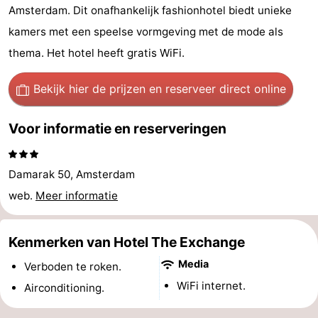
Amsterdam. Dit onafhankelijk fashionhotel biedt unieke
breakfasts)
Hotels
kamers met een speelse vormgeving met de mode als
Vakantiehuizen
thema. Het hotel heeft gratis WiFi.
-
Bekijk hier de prijzen
en reserveer direct online
Het
-
Voor informatie en reserveringen
Amsterdamse
Spaarnwoude
Last
Damarak 50, Amsterdam
Bos
minutes
Musea
web.
Meer informatie
Attracties
Kenmerken van Hotel The Exchange
Zien
Media
Verboden te roken.
&
Bezienswaardigheden
WiFi internet.
Airconditioning.
doen
-