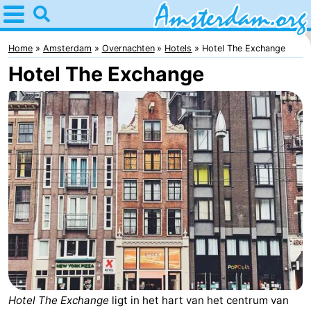
Home
Amsterdam
Home
Amsterdam
Overnachten
Hotels
Hotel The Exchange
Hotel The Exchange
Reisplan
Voor
kinderen
Voor
jongeren
Gratis
Overnachten
Appartementen
Bed
(&
Campings
Hotel The Exchange
ligt in het hart van het centrum van