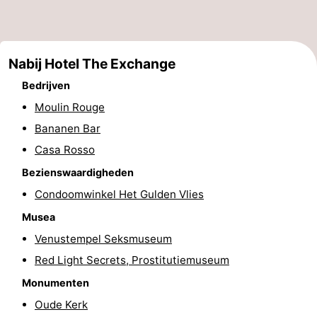
Musea
-
Monumenten
-
Nabij Hotel The Exchange
Kerken
-
Bedrijven
Moulin Rouge
Uitkijkpunten
Attracties
Bananen Bar
-
Casa Rosso
Bezienswaardigheden
Rondvaarten
-
Condoomwinkel Het Gulden Vlies
Experiences
Dorpen
Musea
Venustempel Seksmuseum
&
Rondleidingen
Red Light Secrets, Prostitutiemuseum
Steden
Sporten
Monumenten
Oude Kerk
-