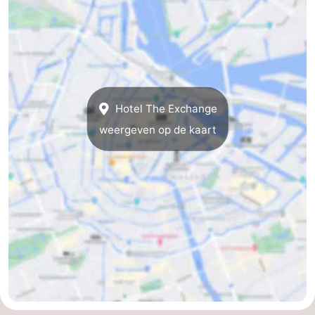
Noord-
-
Holland
Zuid-
Praktisch
Holland
Forum
Hotel The Exchange
Reisboekenwinkel
weergeven op de kaart
Openbaar
vervoer
Route
Centraal
Station
Schiphol
Eindhoven
-