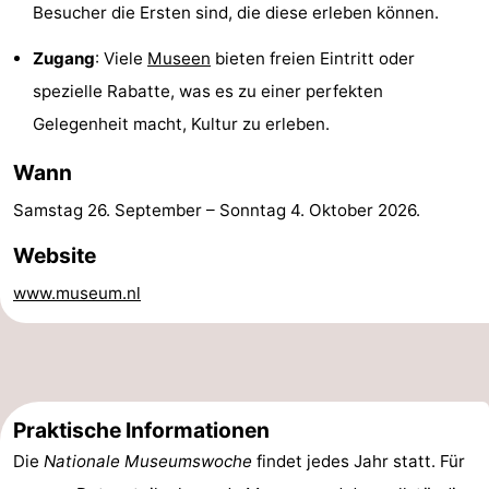
Besucher die Ersten sind, die diese erleben können.
Wandern
Unterhaltung
Zugang
: Viele
Museen
bieten freien Eintritt oder
Nachtleben
spezielle Rabatte, was es zu einer perfekten
Gelegenheit macht, Kultur zu erleben.
Essen
Wann
und
Einkäufen
Samstag 26. September
–
Sonntag 4. Oktober 2026
.
trinken
-
Website
Märkte
-
www.museum.nl
Warenhäuser
Veranstaltungen
Spezial
Kanale
Praktische Informationen
Die
Nationale Museumswoche
findet jedes Jahr statt. Für
Coffeeshops