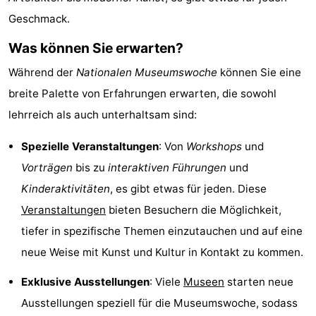
Geschmack.
Denkmäler
-
Was können Sie erwarten?
Kirchen
-
Während der
Nationalen Museumswoche
können Sie eine
Aussichtspunkte
Attraktionen
breite Palette von Erfahrungen erwarten, die sowohl
-
lehrreich als auch unterhaltsam sind:
Rundfahrten
-
Spezielle Veranstaltungen
: Von
Workshops
und
Vorträgen
bis zu
interaktiven Führungen
und
Experiences
Dörfer
Kinderaktivitäten
, es gibt etwas für jeden. Diese
&
Führungen
Veranstaltungen
bieten Besuchern die Möglichkeit,
tiefer in spezifische Themen einzutauchen und auf eine
Städte
Sport
neue Weise mit Kunst und Kultur in Kontakt zu kommen.
-
Exklusive Ausstellungen
: Viele
Museen
starten neue
Ausstellungen speziell für die Museumswoche, sodass
Radfahren
-