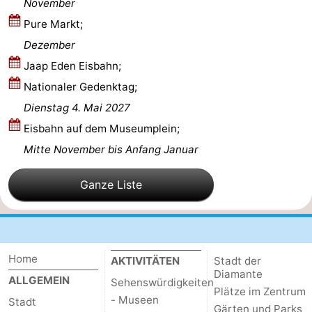
November
Südholland
Praktisch
Pure Markt;
Dezember
Forum
Jaap Eden Eisbahn;
Reisebuchshop
Nationaler Gedenktag;
Dienstag 4. Mai 2027
Őffentliche
Eisbahn auf dem Museumplein;
Verkehr
Route
Mitte November bis Anfang Januar
Hauptbahnhof
Ganze Liste
Schiphol
Eindhoven
Home
AKTIVITÄTEN
Stadt der
Parken
Diamante
ALLGEMEIN
Sehenswürdigkeiten
Plätze im Zentrum
- Museen
Stadt
Tipps
Gärten und Parks