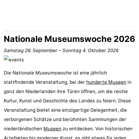
-
Het
-
Amsterdamse
Spaarnwoude
Hotels
Nationale Museumswoche 2026
Bos
Zimmer
Samstag 26. September
–
Sonntag 4. Oktober 2026
(mit
Lastminutes
Die
Nationale Museumswoche
ist eine jährlich
Frühstück)
Museen
stattfindende Veranstaltung, bei der
hunderte Museen
in
ganz den Niederlanden ihre Türen öffnen, um die reiche
Attraktionen
Kultur, Kunst und Geschichte des Landes zu feiern. Diese
Sehen
Veranstaltung bietet eine einzigartige Gelegenheit, die
verborgenen Schätze und berühmten Sammlungen der
&
-
niederländischen
Museen
zu entdecken. Von
historischen
tun
Museen
-
Artefakten
bis
moderner Kunst
, es gibt etwas für jeden