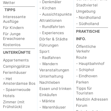
- Denkmäler
Wetter
Stadtviertel
- Kirchen
für
Medizin
TIPPS
Umgebung
- Aussichtspunkte
Interessante
- Nordholland
Touristen
Adressen
Wetter
Attraktionen
Ausflüge
- Südholland
- Rundfahrten
Für Kindern
Kontakt
PRAKTISCHE
- Experiences
Für Junge
Erwachsene
INFO.
Dörfer & Städte
Kostenlos
Führungen
Őffentliche
Verkehr
Sport
UNTERKÜNFTE
Route
- Radfahren
Appartements
- Hauptbahnhof
- Wandern
Campingplätze
- Schiphol
Veranstaltungen
Ferienhäuser
- Eindhoven
Unterhaltung
- Het
Parken
Nachtleben
Amsterdamse Bos
Tipps für
Essen und trinken
- Spaarnwoude
Touristen
Einkäufen
Hotels
Medizin Adressen
- Märkte
Zimmer (mit
Forum
Frühstück)
- Warenhäuser