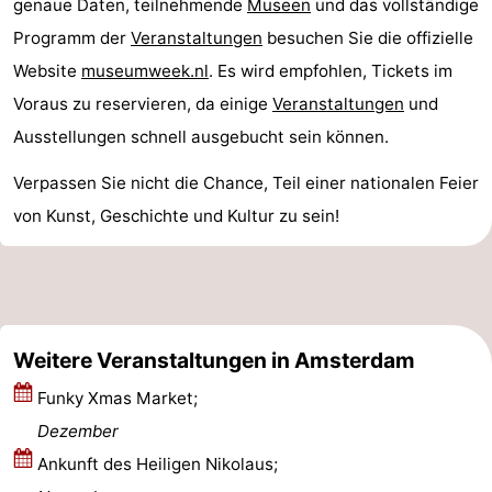
genaue Daten, teilnehmende
Museen
und das vollständige
Homohauptstadt
Programm der
Veranstaltungen
besuchen Sie die offizielle
Website
museumweek.nl
. Es wird empfohlen, Tickets im
Rotlichtviertel
Voraus zu reservieren, da einige
Veranstaltungen
und
Geschichte
Ausstellungen schnell ausgebucht sein können.
Stadt
Verpassen Sie nicht die Chance, Teil einer nationalen Feier
von Kunst, Geschichte und Kultur zu sein!
der
Plätze
Diamante
im
Gärten
Zentrum
und
Stadtviertel
Weitere Veranstaltungen in Amsterdam
Parks
Umgebung
Funky Xmas Market;
-
Dezember
Ankunft des Heiligen Nikolaus;
Nordholland
-