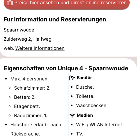
Preise hier ansehen
und direkt online reservieren
Homohauptstadt
Fur Information und Reservierungen
Rotlichtviertel
Spaarnwoude
Geschichte
Zuiderweg 2, Halfweg
web.
Weitere Informationen
Stadt
der
Plätze
Eigenschaften von Unique 4 - Spaarnwoude
Sanitär
Diamante
im
Gärten
Max. 4 personen.
Dusche.
Schlafzimmer: 2.
Zentrum
und
Stadtviertel
Toilette.
Betten: 2.
Waschbecken.
Parks
Umgebung
Etagenbett.
Badezimmer: 1.
Medien
-
Haustiere erlaubt nach
WiFi / WLAN Internet.
Nordholland
-
Rücksprache.
TV.