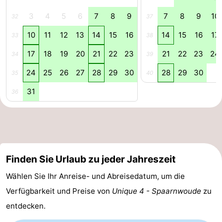
3
4
5
6
7
8
9
7
8
9
10
für
Medizin
32
37
10
11
12
13
14
15
16
14
15
16
17
33
38
Touristen
Adressen
Wetter
17
18
19
20
21
22
23
21
22
23
24
34
39
Kontakt
24
25
26
27
28
29
30
28
29
30
35
40
31
36
Finden Sie Urlaub zu jeder Jahreszeit
Wählen Sie Ihr Anreise- und Abreisedatum, um die
Verfügbarkeit und Preise von
Unique 4 - Spaarnwoude
zu
entdecken.