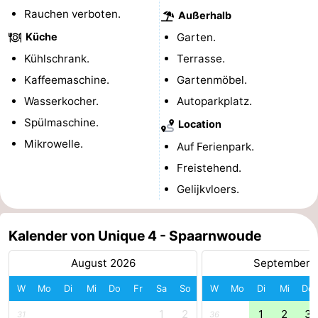
Rauchen verboten.
Außerhalb
Südholland
Praktisch
Küche
Garten.
Forum
Kühlschrank.
Terrasse.
Kaffeemaschine.
Gartenmöbel.
Reisebuchshop
Wasserkocher.
Autoparkplatz.
Őffentliche
Spülmaschine.
Location
Mikrowelle.
Auf Ferienpark.
Verkehr
Route
Freistehend.
Hauptbahnhof
Gelijkvloers.
Schiphol
Kalender von Unique 4 - Spaarnwoude
Eindhoven
August 2026
September 
Parken
W
Mo
Di
Mi
Do
Fr
Sa
So
W
Mo
Di
Mi
Do
Tipps
1
2
1
2
3
31
36