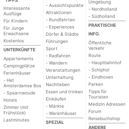
TIPPS
Umgebung
- Aussichtspunkte
Interessante
- Nordholland
Attraktionen
Ausflüge
- Südholland
- Rundfahrten
Für Kindern
PRAKTISCHE
- Experiences
Für Junge
Erwachsene
INFO.
Dörfer & Städte
Kostenlos
Führungen
Őffentliche
Verkehr
Sport
UNTERKÜNFTE
Route
- Radfahren
Appartements
- Hauptbahnhof
- Wandern
Campingplätze
- Schiphol
Veranstaltungen
Ferienhäuser
- Eindhoven
Unterhaltung
- Het
Parken
Nachtleben
Amsterdamse Bos
Tipps für
Essen und trinken
- Spaarnwoude
Touristen
Einkäufen
Hotels
Medizin Adressen
- Märkte
Zimmer (mit
Forum
Frühstück)
- Warenhäuser
Reisebuchshop
Lastminutes
SPEZIAL
ANDERE