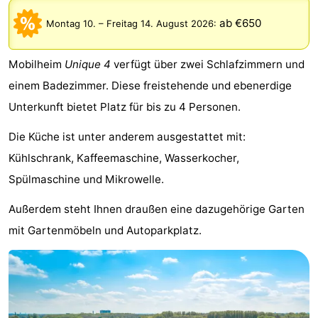
-
ab €650
Montag 10.
–
Freitag 14. August 2026
:
Het
-
Mobilheim
Unique 4
verfügt über zwei Schlafzimmern und
Amsterdamse
Spaarnwoude
Hotels
einem Badezimmer. Diese freistehende und ebenerdige
Unterkunft bietet Platz für bis zu 4 Personen.
Bos
Zimmer
Die Küche ist unter anderem ausgestattet mit:
(mit
Lastminutes
Kühlschrank, Kaffeemaschine, Wasserkocher,
Frühstück)
Museen
Spülmaschine und Mikrowelle.
Attraktionen
Außerdem steht Ihnen draußen eine dazugehörige Garten
mit Gartenmöbeln und Autoparkplatz.
Sehen
&
-
tun
Museen
-