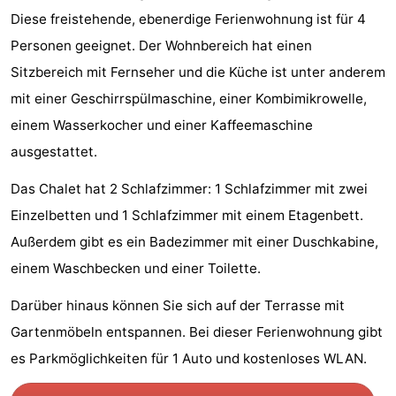
Diese freistehende, ebenerdige Ferienwohnung ist für 4
Wandern
Unterhaltung
Personen geeignet. Der Wohnbereich hat einen
Nachtleben
Sitzbereich mit Fernseher und die Küche ist unter anderem
mit einer Geschirrspülmaschine, einer Kombimikrowelle,
Essen
einem Wasserkocher und einer Kaffeemaschine
und
Einkäufen
ausgestattet.
trinken
-
Das Chalet hat 2 Schlafzimmer: 1 Schlafzimmer mit zwei
Einzelbetten und 1 Schlafzimmer mit einem Etagenbett.
Märkte
-
Außerdem gibt es ein Badezimmer mit einer Duschkabine,
Warenhäuser
Veranstaltungen
einem Waschbecken und einer Toilette.
Spezial
Darüber hinaus können Sie sich auf der Terrasse mit
Gartenmöbeln entspannen. Bei dieser Ferienwohnung gibt
Kanale
es Parkmöglichkeiten für 1 Auto und kostenloses WLAN.
Coffeeshops