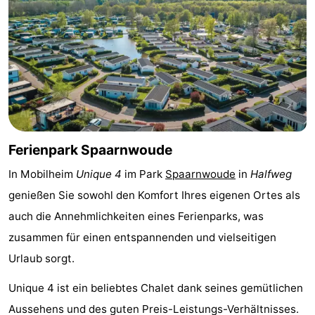
Denkmäler
-
Kirchen
-
Aussichtspunkte
Attraktionen
-
Rundfahrten
-
Ferienpark Spaarnwoude
In Mobilheim
Unique 4
im Park
Spaarnwoude
in
Halfweg
Experiences
Dörfer
genießen Sie sowohl den Komfort Ihres eigenen Ortes als
&
Führungen
auch die Annehmlichkeiten eines Ferienparks, was
zusammen für einen entspannenden und vielseitigen
Städte
Sport
Urlaub sorgt.
-
Unique 4 ist ein beliebtes Chalet dank seines gemütlichen
Radfahren
-
Aussehens und des guten Preis-Leistungs-Verhältnisses.