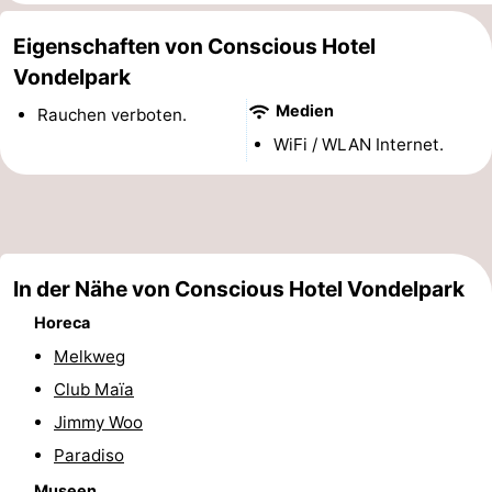
Denkmäler
-
Eigenschaften von Conscious Hotel
Vondelpark
Kirchen
-
Medien
Rauchen verboten.
Aussichtspunkte
Attraktionen
WiFi / WLAN Internet.
-
Rundfahrten
-
Experiences
Dörfer
In der Nähe von Conscious Hotel Vondelpark
Horeca
&
Führungen
Melkweg
Städte
Sport
Club Maïa
Jimmy Woo
-
Paradiso
Radfahren
-
Museen