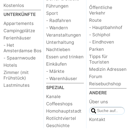
Kostenlos
Führungen
Őffentliche
Verkehr
Sport
UNTERKÜNFTE
Route
- Radfahren
Appartements
- Hauptbahnhof
- Wandern
Campingplätze
- Schiphol
Veranstaltungen
Ferienhäuser
- Eindhoven
Unterhaltung
- Het
Parken
Nachtleben
Amsterdamse Bos
Tipps für
Essen und trinken
- Spaarnwoude
Touristen
Einkäufen
Hotels
Medizin Adressen
- Märkte
Zimmer (mit
Forum
Frühstück)
- Warenhäuser
Reisebuchshop
Lastminutes
SPEZIAL
ANDERE
Kanale
Über uns
Coffeeshops
Homohauptstadt
Rotlichtviertel
Kontakt
Geschichte