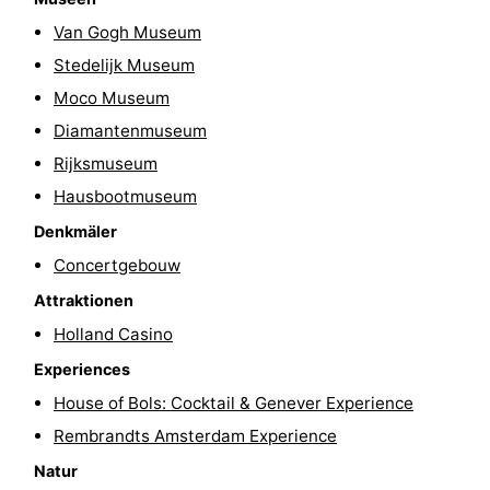
Wandern
Unterhaltung
Van Gogh Museum
Stedelijk Museum
Nachtleben
Moco Museum
Essen
Diamantenmuseum
Rijksmuseum
und
Einkäufen
Hausbootmuseum
trinken
-
Denkmäler
Concertgebouw
Märkte
-
Attraktionen
Warenhäuser
Veranstaltungen
Holland Casino
Experiences
Spezial
House of Bols: Cocktail & Genever Experience
Kanale
Rembrandts Amsterdam Experience
Natur
Coffeeshops