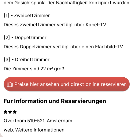
dem Gesichtspunkt der Nachhaltigkeit konzipiert wurden.
-
[1] - Zweibettzimmer
Het
-
Dieses Zweibettzimmer verfügt über Kabel-TV.
Amsterdamse
Spaarnwoude
Hotels
[2] - Doppelzimmer
Dieses Doppelzimmer verfügt über einen Flachbild-TV.
Bos
Zimmer
[3] - Dreibettzimmer
(mit
Lastminutes
Die Zimmer sind 22 m² groß.
Frühstück)
Museen
Preise hier ansehen
und direkt online reservieren
Attraktionen
Fur Information und Reservierungen
Sehen
&
-
Overtoom 519-521, Amsterdam
web.
Weitere Informationen
tun
Museen
-