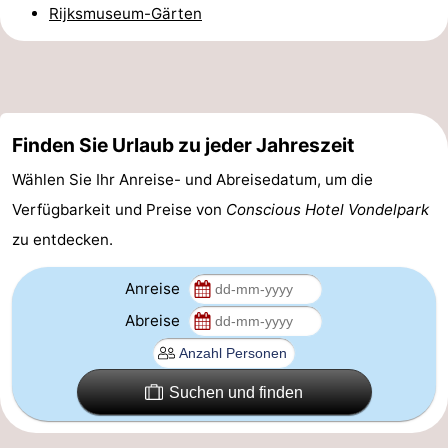
Rijksmuseum-Gärten
Homohauptstadt
Rotlichtviertel
Geschichte
Finden Sie Urlaub zu jeder Jahreszeit
Stadt
Wählen Sie Ihr Anreise- und Abreisedatum, um die
Verfügbarkeit und Preise von
Conscious Hotel Vondelpark
der
Plätze
zu entdecken.
Diamante
im
Gärten
Anreise
Zentrum
und
Stadtviertel
Abreise
Parks
Umgebung
-
Suchen und finden
Nordholland
-