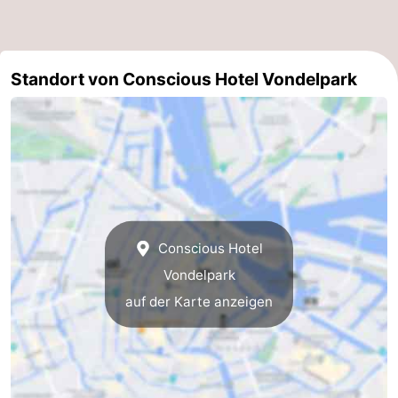
Südholland
Praktisch
Forum
Standort von Conscious Hotel Vondelpark
Reisebuchshop
Őffentliche
Verkehr
Route
Hauptbahnhof
Conscious Hotel
Schiphol
Vondelpark
auf der Karte anzeigen
Eindhoven
Parken
Tipps