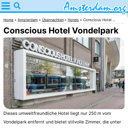
Home
Amsterdam
Home
Amsterdam
Übernachten
Hotels
Conscious Hotel ...
Conscious Hotel Vondelpark
Interessante
Ausflüge
Für
Kindern
Für
Junge
Kostenlos
Erwachsene
Übernachten
Appartements
Campingplätze
Dieses umweltfreundliche Hotel liegt nur 250 m vom
Vondelpark entfernt und bietet stilvolle Zimmer, die unter
Ferienhäuser