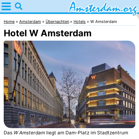
Home
Amsterdam
Home
Amsterdam
Übernachten
Hotels
W Amsterdam
Hotel W Amsterdam
Interessante
Ausflüge
Für
Kindern
Für
Junge
Kostenlos
Erwachsene
Übernachten
Appartements
Campingplätze
Ferienhäuser
Das
W Amsterdam
liegt am Dam-Platz im Stadtzentrum