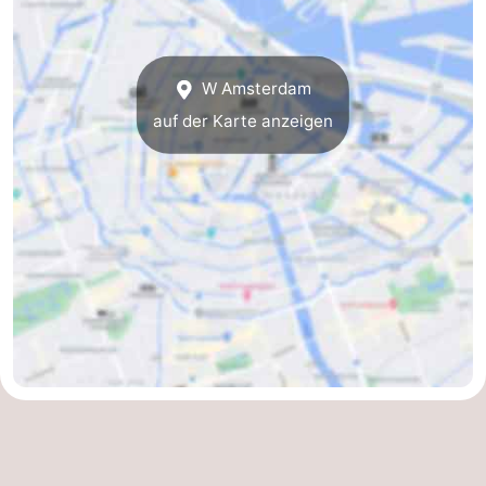
Südholland
Praktisch
Forum
W Amsterdam
auf der Karte anzeigen
Reisebuchshop
Őffentliche
Verkehr
Route
Hauptbahnhof
Schiphol
Eindhoven
Parken
Tipps