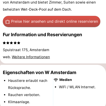
von Amsterdam und bietet Zimmer, Suiten sowie einen
-
beheizten Wet-Deck-Pool auf dem Dach.
Het
-
Preise hier ansehen
und direkt online reservieren
Amsterdamse
Spaarnwoude
Hotels
Fur Information und Reservierungen
Bos
Zimmer
(mit
Lastminutes
Spuistraat 175, Amsterdam
web.
Weitere Informationen
Frühstück)
Museen
Attraktionen
Eigenschaften von W Amsterdam
Medien
Sehen
Haustiere erlaubt nach
WiFi / WLAN Internet.
Rücksprache.
&
-
Rauchen verboten.
tun
Museen
-
Klimaanlage.