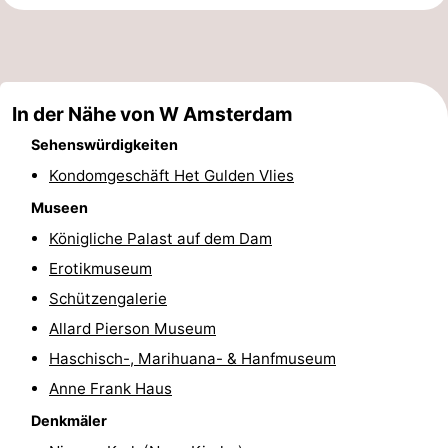
Denkmäler
-
Kirchen
-
In der Nähe von W Amsterdam
Aussichtspunkte
Attraktionen
Sehenswürdigkeiten
-
Kondomgeschäft Het Gulden Vlies
Rundfahrten
-
Museen
Königliche Palast auf dem Dam
Experiences
Dörfer
Erotikmuseum
&
Führungen
Schützengalerie
Allard Pierson Museum
Städte
Sport
Haschisch-, Marihuana- & Hanfmuseum
-
Anne Frank Haus
Denkmäler
Radfahren
-