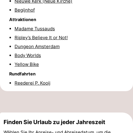
Nieuwe Kerk (Neue Kirche)
Wandern
Unterhaltung
Begijnhof
Attraktionen
Nachtleben
Madame Tussauds
Essen
Ripley’s Believe It or Not!
Dungeon Amsterdam
und
Einkäufen
Body Worlds
trinken
-
Yellow Bike
Rundfahrten
Märkte
-
Reederei P. Kooij
Warenhäuser
Veranstaltungen
Spezial
Kanale
Finden Sie Urlaub zu jeder Jahreszeit
Coffeeshops
Wählen Sie Ihr Anreise- und Abreisedatum, um die