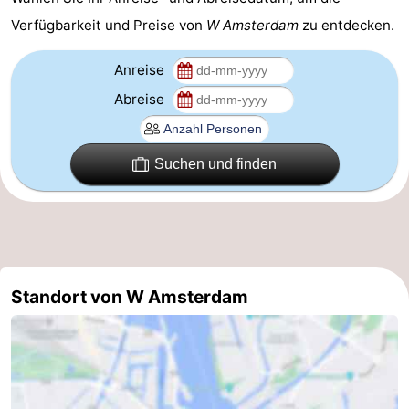
Verfügbarkeit und Preise von
W Amsterdam
zu entdecken.
Homohauptstadt
Rotlichtviertel
Anreise
Abreise
Geschichte
Stadt
Suchen und finden
der
Plätze
Diamante
im
Gärten
Zentrum
und
Stadtviertel
Standort von W Amsterdam
Parks
Umgebung
-
Nordholland
-