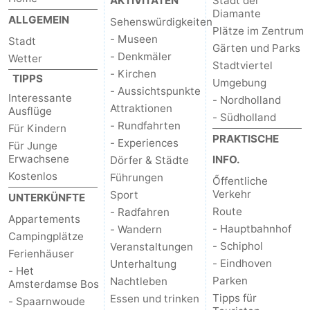
AKTIVITÄTEN
Stadt der
Diamante
ALLGEMEIN
Sehenswürdigkeiten
Plätze im Zentrum
- Museen
Stadt
Gärten und Parks
- Denkmäler
Wetter
Stadtviertel
- Kirchen
TIPPS
Umgebung
- Aussichtspunkte
Interessante
- Nordholland
Attraktionen
Ausflüge
- Südholland
- Rundfahrten
Für Kindern
PRAKTISCHE
- Experiences
Für Junge
Erwachsene
INFO.
Dörfer & Städte
Kostenlos
Führungen
Őffentliche
Verkehr
Sport
UNTERKÜNFTE
Route
- Radfahren
Appartements
- Hauptbahnhof
- Wandern
Campingplätze
- Schiphol
Veranstaltungen
Ferienhäuser
- Eindhoven
Unterhaltung
- Het
Parken
Nachtleben
Amsterdamse Bos
Tipps für
Essen und trinken
- Spaarnwoude