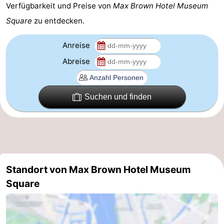
Verfügbarkeit und Preise von
Max Brown Hotel Museum
für
Medizin
Square
zu entdecken.
Touristen
Adressen
Wetter
Anreise
Abreise
Kontakt
Suchen und finden
Standort von Max Brown Hotel Museum
Square