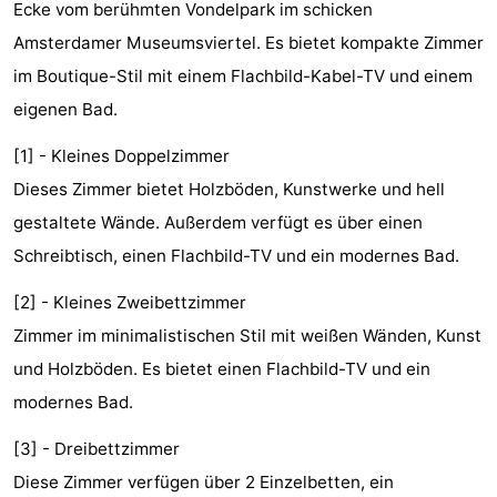
Ecke vom berühmten Vondelpark im schicken
-
Amsterdamer Museumsviertel. Es bietet kompakte Zimmer
im Boutique-Stil mit einem Flachbild-Kabel-TV und einem
Het
-
eigenen Bad.
Amsterdamse
Spaarnwoude
Hotels
[1] - Kleines Doppelzimmer
Bos
Zimmer
Dieses Zimmer bietet Holzböden, Kunstwerke und hell
gestaltete Wände. Außerdem verfügt es über einen
(mit
Lastminutes
Schreibtisch, einen Flachbild-TV und ein modernes Bad.
Frühstück)
Museen
[2] - Kleines Zweibettzimmer
Attraktionen
Zimmer im minimalistischen Stil mit weißen Wänden, Kunst
und Holzböden. Es bietet einen Flachbild-TV und ein
Sehen
modernes Bad.
&
-
[3] - Dreibettzimmer
tun
Museen
-
Diese Zimmer verfügen über 2 Einzelbetten, ein