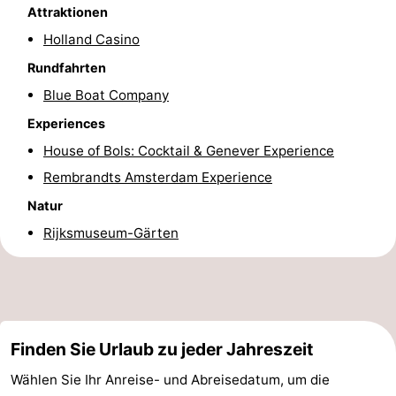
Attraktionen
Südholland
Praktisch
Holland Casino
Rundfahrten
Forum
Blue Boat Company
Reisebuchshop
Experiences
Őffentliche
House of Bols: Cocktail & Genever Experience
Rembrandts Amsterdam Experience
Verkehr
Route
Natur
Hauptbahnhof
Rijksmuseum-Gärten
Schiphol
Eindhoven
Finden Sie Urlaub zu jeder Jahreszeit
Parken
Wählen Sie Ihr Anreise- und Abreisedatum, um die
Tipps