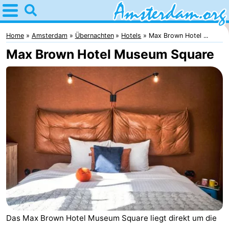
Home
Amsterdam
Home
Amsterdam
Übernachten
Hotels
Max Brown Hotel ...
Max Brown Hotel Museum Square
Interessante
Ausflüge
Für
Kindern
Für
Junge
Kostenlos
Erwachsene
Übernachten
Appartements
Campingplätze
Das Max Brown Hotel Museum Square liegt direkt um die
Ferienhäuser