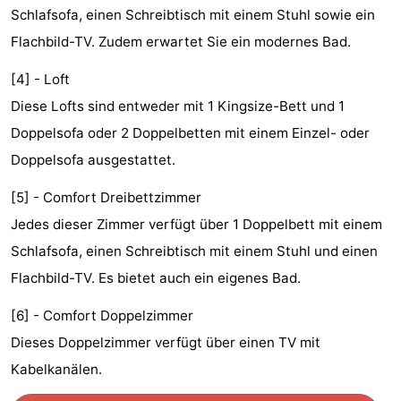
Schlafsofa, einen Schreibtisch mit einem Stuhl sowie ein
Denkmäler
-
Flachbild-TV. Zudem erwartet Sie ein modernes Bad.
Kirchen
-
[4] - Loft
Aussichtspunkte
Attraktionen
Diese Lofts sind entweder mit 1 Kingsize-Bett und 1
Doppelsofa oder 2 Doppelbetten mit einem Einzel- oder
-
Doppelsofa ausgestattet.
Rundfahrten
-
[5] - Comfort Dreibettzimmer
Jedes dieser Zimmer verfügt über 1 Doppelbett mit einem
Experiences
Dörfer
Schlafsofa, einen Schreibtisch mit einem Stuhl und einen
&
Führungen
Flachbild-TV. Es bietet auch ein eigenes Bad.
Städte
Sport
[6] - Comfort Doppelzimmer
Dieses Doppelzimmer verfügt über einen TV mit
-
Kabelkanälen.
Radfahren
-