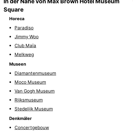
In der Nähe von Max Brown Hotel Museum
Square
Homohauptstadt
Horeca
Rotlichtviertel
Paradiso
Geschichte
Jimmy Woo
Club Maïa
Stadt
Melkweg
der
Plätze
Museen
Diamantenmuseum
Diamante
im
Gärten
Moco Museum
Zentrum
und
Stadtviertel
Van Gogh Museum
Rijksmuseum
Parks
Umgebung
Stedelijk Museum
-
Denkmäler
Concertgebouw
Nordholland
-