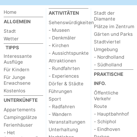
Home
AKTIVITÄTEN
Stadt der
Diamante
ALLGEMEIN
Sehenswürdigkeiten
Plätze im Zentrum
- Museen
Stadt
Gärten und Parks
- Denkmäler
Wetter
Stadtviertel
- Kirchen
TIPPS
Umgebung
- Aussichtspunkte
Interessante
- Nordholland
Attraktionen
Ausflüge
- Südholland
- Rundfahrten
Für Kindern
PRAKTISCHE
- Experiences
Für Junge
Erwachsene
INFO.
Dörfer & Städte
Kostenlos
Führungen
Őffentliche
Verkehr
Sport
UNTERKÜNFTE
Route
- Radfahren
Appartements
- Hauptbahnhof
- Wandern
Campingplätze
- Schiphol
Veranstaltungen
Ferienhäuser
- Eindhoven
Unterhaltung
- Het
Parken