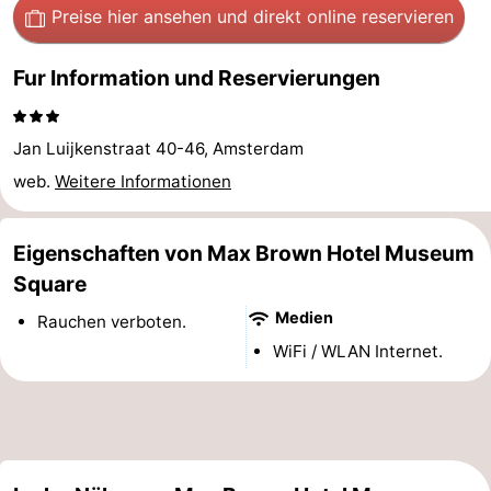
Preise hier ansehen
und direkt online reservieren
Wandern
Unterhaltung
Fur Information und Reservierungen
Nachtleben
Essen
Jan Luijkenstraat 40-46, Amsterdam
und
Einkäufen
web.
Weitere Informationen
trinken
-
Eigenschaften von Max Brown Hotel Museum
Märkte
-
Square
Medien
Rauchen verboten.
Warenhäuser
Veranstaltungen
WiFi / WLAN Internet.
Spezial
Kanale
Coffeeshops